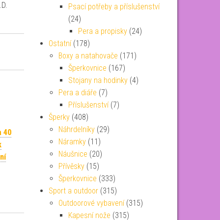
.D.
Psací potřeby a příslušenství
(24)
Pera a propisky
(24)
Ostatní
(178)
Boxy a natahovače
(171)
Šperkovnice
(167)
Stojany na hodinky
(4)
Pera a diáře
(7)
Příslušenství
(7)
Šperky
(408)
Náhrdelníky
(29)
 40
Náramky
(11)
k
Náušnice
(20)
ní
Přívěsky
(15)
Šperkovnice
(333)
Sport a outdoor
(315)
Outdoorové vybavení
(315)
Kapesní nože
(315)