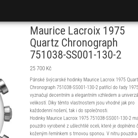
Maurice Lacroix 1975
Quartz Chronograph
751038-SS001-130-2
25 700
Kč
Pánské švýcarské hodinky Maurice Lacroix 1975 Quar
Chronograph 751038-SS001-130-2 patřící do řady 197
vyznačují decentním a elegantním vzhledem a univerzá
velikostí. Díky těmto vlastnostem jsou vhodné jak pro
každodenní nošení, tak i do společnosti.
Hodinky Maurice Lacroix 1975 751038-SS001-130-2 ma
pouzdro vyrobené z ušlechtilé oceli, které je doplněno
koženým řemínkem s trnovou sponou. V nitru pouzdra