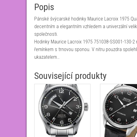
Popis
Pánské švýcarské hodinky Maurice Lacroix 1975 Qua
decentním a elegantním vzhledem a univerzální velik
společnosti.
Hodinky Maurice Lacroix 1975 751038-SS001-130-2 ma
řemínkem s trnovou sponou. V nitru pouzdra spolehli
ukazatelem…
Související produkty