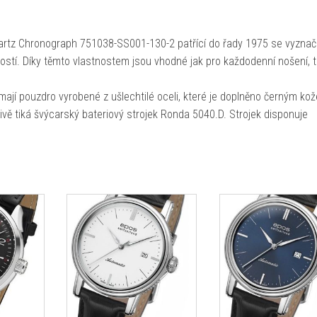
rtz Chronograph 751038-SS001-130-2 patřící do řady 1975 se vyznaču
ostí. Díky těmto vlastnostem jsou vhodné jak pro každodenní nošení, t
jí pouzdro vyrobené z ušlechtilé oceli, které je doplněno černým ko
vě tiká švýcarský bateriový strojek Ronda 5040.D. Strojek disponuje