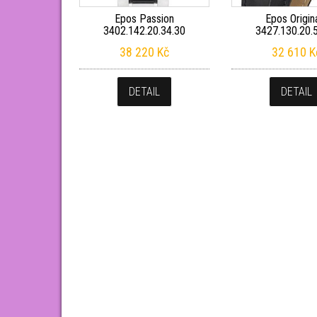
Epos Passion
Epos Origin
3402.142.20.34.30
3427.130.20.
38 220
Kč
32 610
K
DETAIL
DETAIL