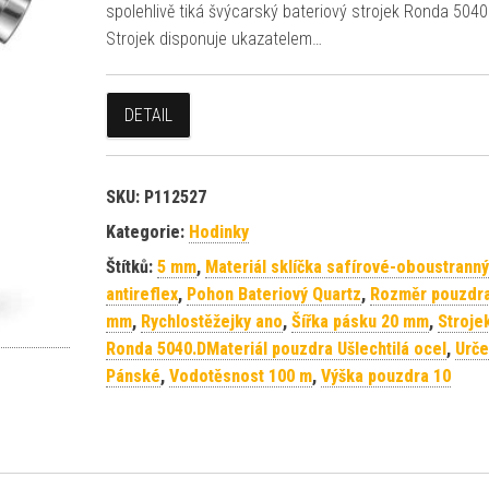
spolehlivě tiká švýcarský bateriový strojek Ronda 5040
Strojek disponuje ukazatelem…
DETAIL
SKU:
P112527
Kategorie:
Hodinky
Štítků:
5 mm
,
Materiál sklíčka safírové-oboustranný
antireflex
,
Pohon Bateriový Quartz
,
Rozměr pouzdra
mm
,
Rychlostěžejky ano
,
Šířka pásku 20 mm
,
Stroje
Ronda 5040.DMateriál pouzdra Ušlechtilá ocel
,
Urče
Pánské
,
Vodotěsnost 100 m
,
Výška pouzdra 10