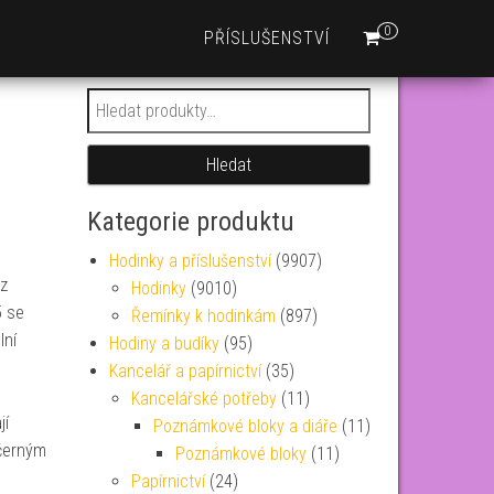
0
PŘÍSLUŠENSTVÍ
Hledat:
Hledat
Kategorie produktu
Hodinky a příslušenství
(9907)
tz
Hodinky
(9010)
5 se
Řemínky k hodinkám
(897)
lní
Hodiny a budíky
(95)
Kancelář a papírnictví
(35)
Kancelářské potřeby
(11)
jí
Poznámkové bloky a diáře
(11)
 černým
Poznámkové bloky
(11)
Papírnictví
(24)