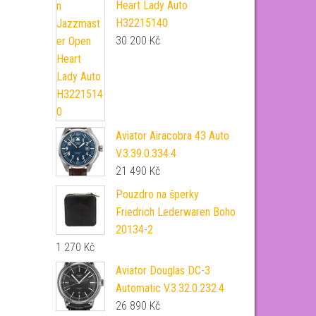
Heart Lady Auto
H32215140
30 200
Kč
Aviator Airacobra 43 Auto
V.3.39.0.334.4
21 490
Kč
Pouzdro na šperky
Friedrich Lederwaren Boho
20134-2
1 270
Kč
Aviator Douglas DC-3
Automatic V.3.32.0.232.4
26 890
Kč