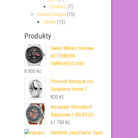
Chrono L
(7)
Vostok Europe
(15)
Vilnelé
(15)
Produkty
Swiss Military Hanowa
AFTERBURN
SMWGH2101006
8 800
Kč
Přívěsek Bering Arctic
Symphony Home-1
820
Kč
Alexander Shorokhoff
Babylonian I. AS.BYL01
61 790
Kč
Hamilton Jazzmaster Open