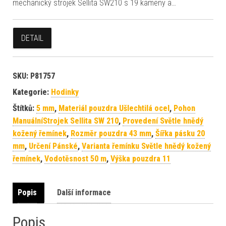
mechanický strojek Sellita SW210 s 19 kameny a…
DETAIL
SKU:
P81757
Kategorie:
Hodinky
Štítků:
5 mm
,
Materiál pouzdra Ušlechtilá ocel
,
Pohon
ManuálníStrojek Sellita SW 210
,
Provedení Světle hnědý
kožený řemínek
,
Rozměr pouzdra 43 mm
,
Šířka pásku 20
mm
,
Určení Pánské
,
Varianta řemínku Světle hnědý kožený
řemínek
,
Vodotěsnost 50 m
,
Výška pouzdra 11
Popis
Další informace
Popis