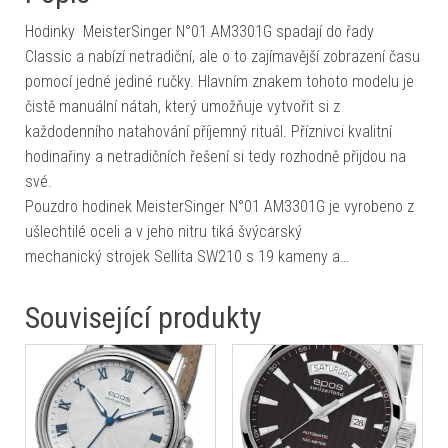
Hodinky MeisterSinger N°01 AM3301G spadají do řady
Classic a nabízí netradiční, ale o to zajímavější zobrazení času
pomocí jedné jediné ručky. Hlavním znakem tohoto modelu je
čistě manuální nátah, který umožňuje vytvořit si z
každodenního natahování příjemný rituál. Příznivci kvalitní
hodinařiny a netradičních řešení si tedy rozhodně přijdou na
své.
Pouzdro hodinek MeisterSinger N°01 AM3301G je vyrobeno z
ušlechtilé oceli a v jeho nitru tiká švýcarský
mechanický strojek Sellita SW210 s 19 kameny a…
Související produkty