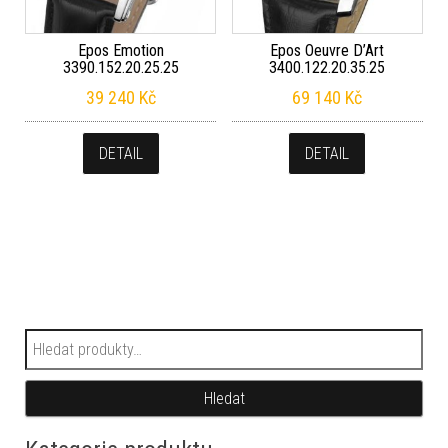
Epos Emotion
Epos Oeuvre D’Art
3390.152.20.25.25
3400.122.20.35.25
39 240
Kč
69 140
Kč
DETAIL
DETAIL
Hledat:
Hledat