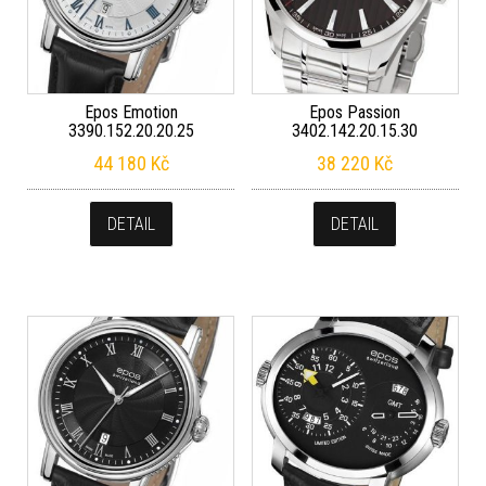
Epos Emotion
Epos Passion
3390.152.20.20.25
3402.142.20.15.30
44 180
Kč
38 220
Kč
DETAIL
DETAIL