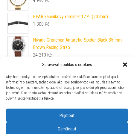
4 990
Kč
BEAR kaučukový řemínek 1779 (20 mm)
1 300
Kč
Nivada Grenchen Antarctic Spider Black 35 mm -
Brown Racing Strap
24 210
Kč
Tissot PRC 100 Solar Quartz 39mm
Spravovat souhlas s cookies
T151.422.16.051.00
Abychom poskytli co nejlepší služby, používáme k ukládání a/nebo přístupu k
11 860
Kč
informacím o zařízení, technologie jako jsou soubory cookies. Souhlas s těmito
technologiemi nám umožní zpracovávat údaje, jako je chování při procházení nebo
Mido Baroncelli Lady M7600.4.21.1
jedinečná ID na tomto webu. Nesouhlas nebo odvolání souhlasu může nepříznivě
25 000
Kč
ovlivnit určité vlastnosti a funkce.
Příjmout
Odmítnout