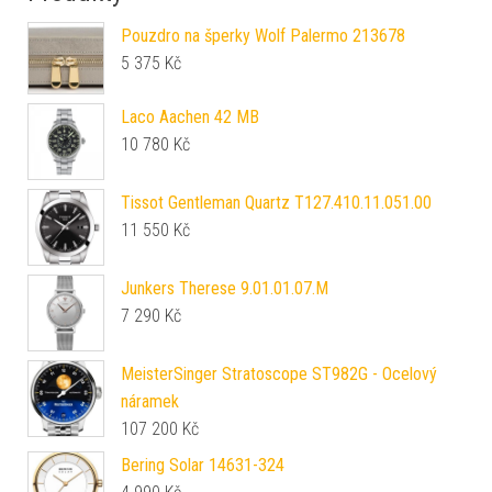
Pouzdro na šperky Wolf Palermo 213678
5 375
Kč
Laco Aachen 42 MB
10 780
Kč
Tissot Gentleman Quartz T127.410.11.051.00
11 550
Kč
Junkers Therese 9.01.01.07.M
7 290
Kč
MeisterSinger Stratoscope ST982G - Ocelový
náramek
107 200
Kč
Bering Solar 14631-324