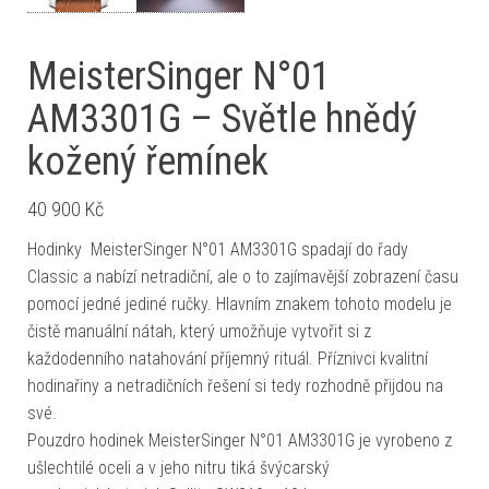
MeisterSinger N°01
AM3301G – Světle hnědý
kožený řemínek
40 900
Kč
Hodinky MeisterSinger N°01 AM3301G spadají do řady
Classic a nabízí netradiční, ale o to zajímavější zobrazení času
pomocí jedné jediné ručky. Hlavním znakem tohoto modelu je
čistě manuální nátah, který umožňuje vytvořit si z
každodenního natahování příjemný rituál. Příznivci kvalitní
hodinařiny a netradičních řešení si tedy rozhodně přijdou na
své.
Pouzdro hodinek MeisterSinger N°01 AM3301G je vyrobeno z
ušlechtilé oceli a v jeho nitru tiká švýcarský