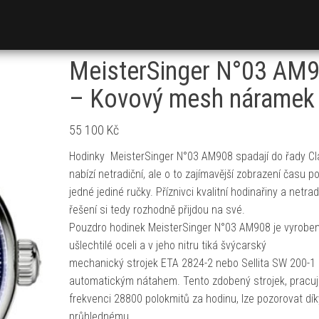
MeisterSinger N°03 AM
– Kovový mesh náramek
55 100
Kč
Hodinky MeisterSinger N°03 AM908 spadají do řady Cl
nabízí netradiční, ale o to zajímavější zobrazení času 
jedné jediné ručky. Příznivci kvalitní hodinařiny a netra
řešení si tedy rozhodně přijdou na své.
Pouzdro hodinek MeisterSinger N°03 AM908 je vyrobe
ušlechtilé oceli a v jeho nitru tiká švýcarský
mechanický strojek ETA 2824-2 nebo Sellita SW 200-1
automatickým nátahem. Tento zdobený strojek, pracují
frekvenci 28800 polokmitů za hodinu, lze pozorovat dík
průhlednému…