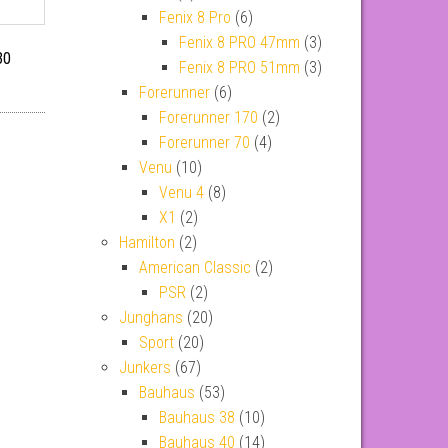
Fenix 8 Pro
(6)
Fenix 8 PRO 47mm
(3)
30
Fenix 8 PRO 51mm
(3)
Forerunner
(6)
Forerunner 170
(2)
Forerunner 70
(4)
Venu
(10)
Venu 4
(8)
X1
(2)
Hamilton
(2)
American Classic
(2)
PSR
(2)
Junghans
(20)
Sport
(20)
Junkers
(67)
Bauhaus
(53)
Bauhaus 38
(10)
Bauhaus 40
(14)