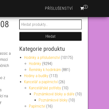
0
PŘÍSLUŠENSTVÍ
908
Hledat:
Hledat
Kategorie produktu
assic a
Hodinky a příslušenství
(10175)
pomocí
Hodinky
(9294)
dičních
Řemínky k hodinkám
(881)
Hodiny a budíky
(113)
no z
Kancelář a papírnictví
(26)
Kancelářské potřeby
(10)
 s
Poznámkové bloky a diáře
(10)
cí na
Poznámkové bloky
(10)
y
Papírnictví
(16)