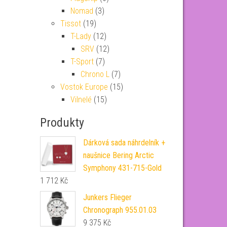
Nomad
(3)
Tissot
(19)
T-Lady
(12)
SRV
(12)
T-Sport
(7)
Chrono L
(7)
Vostok Europe
(15)
Vilnelé
(15)
Produkty
Dárková sada náhrdelník +
naušnice Bering Arctic
Symphony 431-715-Gold
1 712
Kč
Junkers Flieger
Chronograph 955.01.03
9 375
Kč