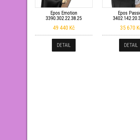
Epos Emotion
Epos Passi
3390.302.22.38.25
3402.142.20.
49 440
Kč
35 670
K
DETAIL
DETAIL