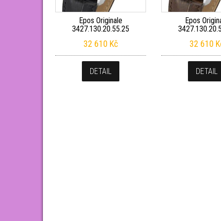
Epos Originale
Epos Origin
3427.130.20.55.25
3427.130.20.
32 610
Kč
32 610
K
DETAIL
DETAIL