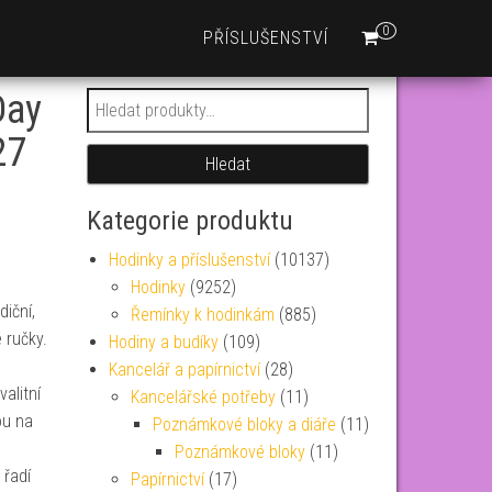
0
PŘÍSLUŠENSTVÍ
Day
Hledat:
27
Hledat
Kategorie produktu
Hodinky a příslušenství
(10137)
Hodinky
(9252)
iční,
Řemínky k hodinkám
(885)
 ručky.
Hodiny a budíky
(109)
Kancelář a papírnictví
(28)
alitní
Kancelářské potřeby
(11)
ou na
Poznámkové bloky a diáře
(11)
Poznámkové bloky
(11)
 řadí
Papírnictví
(17)