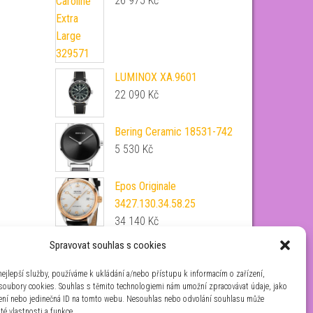
26 975
Kč
LUMINOX XA.9601
22 090
Kč
Bering Ceramic 18531-742
5 530
Kč
Epos Originale
3427.130.34.58.25
34 140
Kč
Festina Mademoiselle
Spravovat souhlas s cookies
20750/1
ejlepší služby, používáme k ukládání a/nebo přístupu k informacím o zařízení,
3 390
Kč
 soubory cookies. Souhlas s těmito technologiemi nám umožní zpracovávat údaje, jako
zení nebo jedinečná ID na tomto webu. Nesouhlas nebo odvolání souhlasu může
ité vlastnosti a funkce.