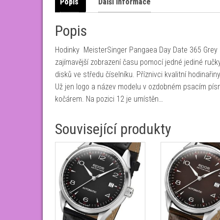
Popis
Další informace
Popis
Hodinky MeisterSinger Pangaea Day Date 365 Grey PD
zajímavější zobrazení času pomocí jedné jediné ruč
disků ve středu číselníku. Příznivci kvalitní hodinaři
Už jen logo a název modelu v ozdobném psacím písm
kočárem. Na pozici 12 je umístěn…
Související produkty