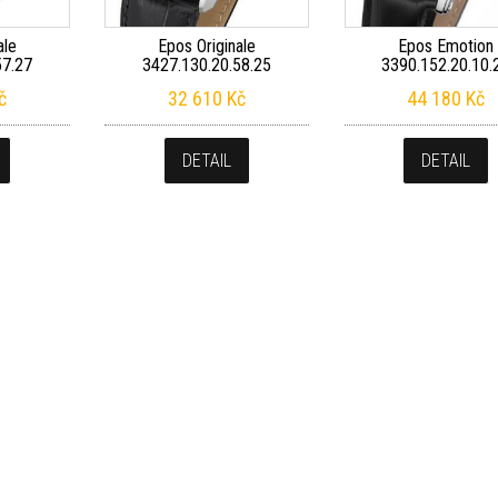
ale
Epos Originale
Epos Emotion
57.27
3427.130.20.58.25
3390.152.20.10.
č
32 610
Kč
44 180
Kč
DETAIL
DETAIL