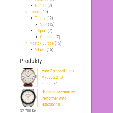
Nomad
(3)
Tissot
(19)
T-Lady
(12)
SRV
(12)
T-Sport
(7)
Chrono L
(7)
Vostok Europe
(15)
Vilnelé
(15)
Produkty
Mido Baroncelli Lady
M7600.2.21.8
25 600
Kč
Hamilton Jazzmaster
Performer Auto
H36205110
32 700
Kč