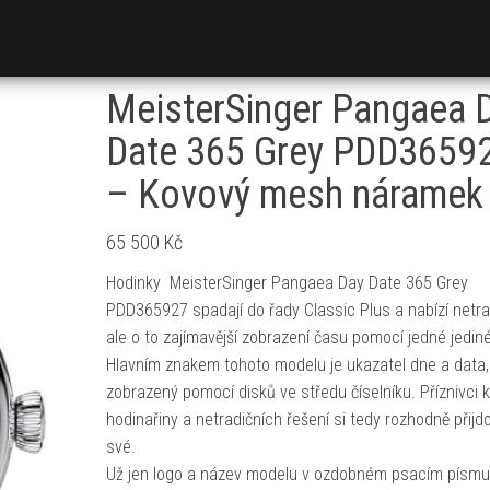
MeisterSinger Pangaea 
Date 365 Grey PDD3659
– Kovový mesh náramek
65 500
Kč
Hodinky MeisterSinger Pangaea Day Date 365 Grey
PDD365927 spadají do řady Classic Plus a nabízí netrad
ale o to zajímavější zobrazení času pomocí jedné jediné
Hlavním znakem tohoto modelu je ukazatel dne a data,
zobrazený pomocí disků ve středu číselníku. Příznivci kv
hodinařiny a netradičních řešení si tedy rozhodně přijd
své.
Už jen logo a název modelu v ozdobném psacím písmu