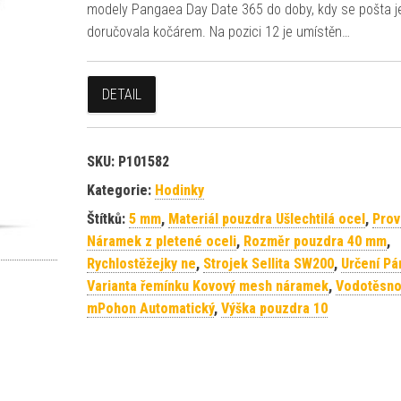
modely Pangaea Day Date 365 do doby, kdy se pošta j
doručovala kočárem. Na pozici 12 je umístěn…
DETAIL
SKU:
P101582
Kategorie:
Hodinky
Štítků:
5 mm
,
Materiál pouzdra Ušlechtilá ocel
,
Prov
Náramek z pletené oceli
,
Rozměr pouzdra 40 mm
,
Rychlostěžejky ne
,
Strojek Sellita SW200
,
Určení P
Varianta řemínku Kovový mesh náramek
,
Vodotěsno
mPohon Automatický
,
Výška pouzdra 10