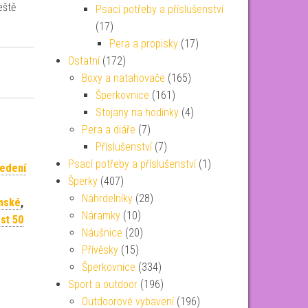
eště
Psací potřeby a příslušenství
(17)
Pera a propisky
(17)
Ostatní
(172)
Boxy a natahovače
(165)
Šperkovnice
(161)
Stojany na hodinky
(4)
Pera a diáře
(7)
Příslušenství
(7)
Psací potřeby a příslušenství
(1)
edení
Šperky
(407)
Náhrdelníky
(28)
ánské
,
Náramky
(10)
st 50
Náušnice
(20)
Přívěsky
(15)
Šperkovnice
(334)
Sport a outdoor
(196)
Outdoorové vybavení
(196)