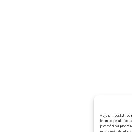
Abychom poskytli co n
technologie jako jsou
je chování při prochá
nepříznivě ovlivnit urč