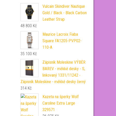
Vulcain Skindiver Nautique
Gold / Black - Black Carbon
Leather Strap
48 800
Kč
Maurice Lacroix Fiaba
Square FA1205-PVP02-
110-A
35 100
Kč
Zápisník Moleskine VÝBĚR
BAREV - měkké desky - S,
linkovaný 1331/11242 -
Zápisník Moleskine - měkké desky černý
314
Kč
Kazeta na šperky Wolf
Caroline Extra Large
329571