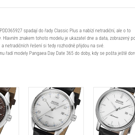
D365927 spadají do řady Classic Plus a nabízí netradiční, ale o to
ky. Hlavním znakem tohoto modelu je ukazatel dne a data, zobrazený p
ny a netradičních řešení si tedy rozhodně přijdou na své.
u řadí modely Pangaea Day Date 365 do doby, kdy se pošta ještě dor