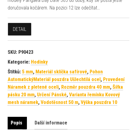
modely Pangaea Day Date 365 do doby, kdy se pošta ještě
doručovala kočárem. Na pozici 12 lze odečítat…
DETAIL
SKU:
P90423
Kategorie:
Hodinky
Štítků:
5 mm
,
Materiál sklíčka safírové
,
Pohon
AutomatickýMateriál pouzdra Ušlechtilá ocel
,
Provedení
Náramek z pletené oceli
,
Rozměr pouzdra 40 mm
,
Šířka
pásku 20 mm
,
Určení Pánské
,
Varianta řemínku Kovový
mesh náramek
,
Vodotěsnost 50 m
,
Výška pouzdra 10
Popis
Další informace