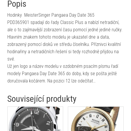
Popis
Hodinky MeisterSinger Pangaea Day Date 365
PDD365901 spadají do řady Classic Plus a nabízí netradiční,
ale o to zajímavější zobrazení času pomocí jedné jediné ručky.
Hlavním znakem tohoto modelu je ukazatel dne a data,
zobrazený pomocí disků ve středu číselníku. Příznivci kvalitní
hodinařiny a netradičních řešení si tedy rozhodně přijdou na
své.
Už jen logo a název modelu v ozdobném psacím písmu řadí
modely Pangaea Day Date 365 do doby, kdy se pošta ještě
doručovala kočárem. Na pozici 12 lze odečítat…
Související produkty