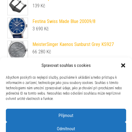
139
Kč
Festina Swiss Made Blue 20009/8
3 690
Kč
MeisterSinger Kaenos Sunburst Grey KS927
66 280
Kč
Spravovat souhlas s cookies
Casio G-Shock G-Squad DW-H5600-1ER
6 990
Kč
Abychom poskytli co nejlepší služby, používáme k ukládání a/nebo přístupu k
informacím o zařízení, technologie jako jsou soubory cookies. Souhlas s těmito
technologiemi nám umožní zpracovávat údaje, jako je chování při procházení nebo
Vulcain Skindiver Nautique Bronze / Black -
jedinečná ID na tomto webu. Nesouhlas nebo odvolání souhlasu může nepříznivě
Rubber
ovlivnit určité vlastnosti a funkce.
44 590
Kč
Příjmout
Odmítnout