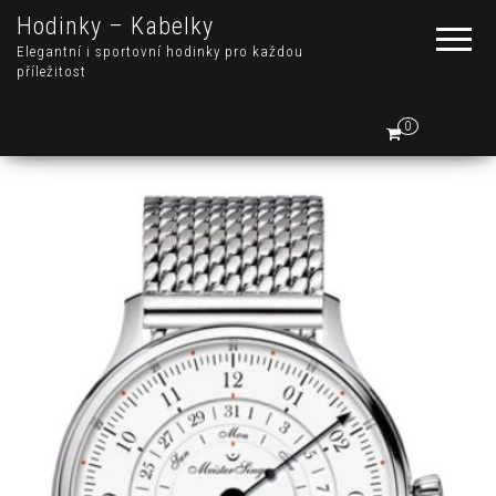
Hodinky – Kabelky
Elegantní i sportovní hodinky pro každou
příležitost
0