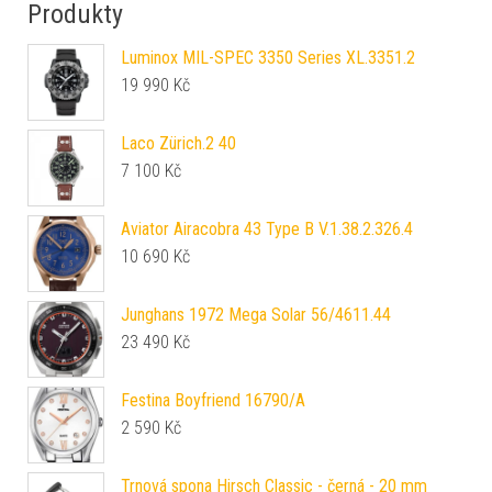
Produkty
Luminox MIL-SPEC 3350 Series XL.3351.2
19 990
Kč
Laco Zürich.2 40
7 100
Kč
Aviator Airacobra 43 Type B V.1.38.2.326.4
10 690
Kč
Junghans 1972 Mega Solar 56/4611.44
23 490
Kč
Festina Boyfriend 16790/A
2 590
Kč
Trnová spona Hirsch Classic - černá - 20 mm