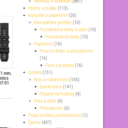
Řemínky k hodinkám
(881)
Hodiny a budíky
(113)
Kancelář a papírnictví
(26)
Kancelářské potřeby
(10)
Poznámkové bloky a diáře
(10)
Poznámkové bloky
(10)
Papírnictví
(16)
Psací potřeby a příslušenství
(16)
Pera a propisky
(16)
Ostatní
(151)
51 mm,
stics
Boxy a natahovače
(145)
07-01
Šperkovnice
(141)
Stojany na hodinky
(4)
Pera a diáře
(6)
Příslušenství
(6)
Psací potřeby a příslušenství
(1)
Šperky
(407)