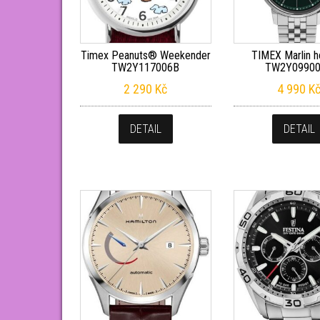
Timex Peanuts® Weekender
TIMEX Marlin h
TW2Y117006B
TW2Y0990
2 290
Kč
4 990
K
DETAIL
DETAIL