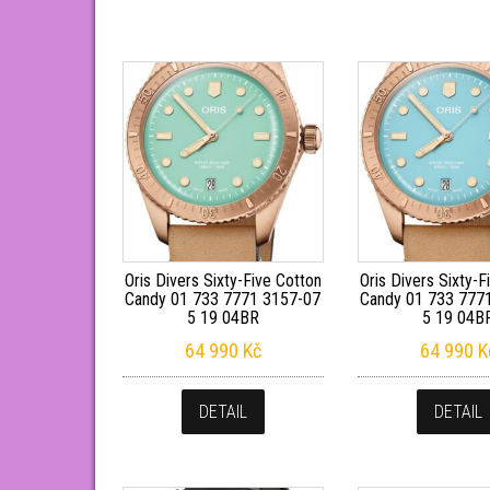
Oris Divers Sixty-Five Cotton
Oris Divers Sixty-F
Candy 01 733 7771 3157-07
Candy 01 733 777
5 19 04BR
5 19 04B
64 990
Kč
64 990
K
DETAIL
DETAIL