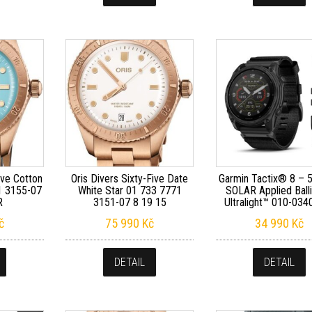
ive Cotton
Oris Divers Sixty-Five Date
Garmin Tactix® 8 – 
1 3155-07
White Star 01 733 7771
SOLAR Applied Balli
R
3151-07 8 19 15
Ultralight™ 010-034
č
75 990
Kč
34 990
Kč
DETAIL
DETAIL