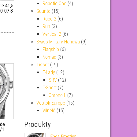
Robotic One
(4)
le 41,5
0-07 8
Suunto
(15)
Race 2
(6)
Run
(3)
Vertical 2
(6)
Swiss Military Hanowa
(9)
Flagship
(6)
Nomad
(3)
Tissot
(19)
T-Lady
(12)
SRV
(12)
T-Sport
(7)
Chrono L
(7)
Vostok Europe
(15)
Vilnelé
(15)
Produkty
ade
/1
Epos Emotion