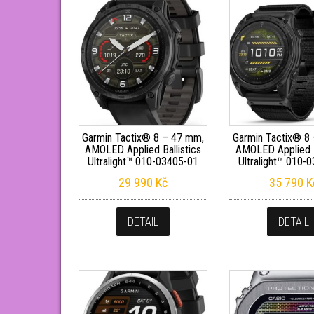
Garmin Tactix® 8 – 47 mm,
Garmin Tactix® 8
AMOLED Applied Ballistics
AMOLED Applied B
Ultralight™ 010-03405-01
Ultralight™ 010-
29 990
Kč
35 790
K
DETAIL
DETAIL