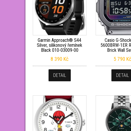
Garmin Approach® S44
Casio G-Shoc
Silver, silikonový řemínek
5600BRW-1ER R
Black 010-03009-00
Brick Wall Se
8 390
Kč
5 790
K
DETAIL
DETAIL