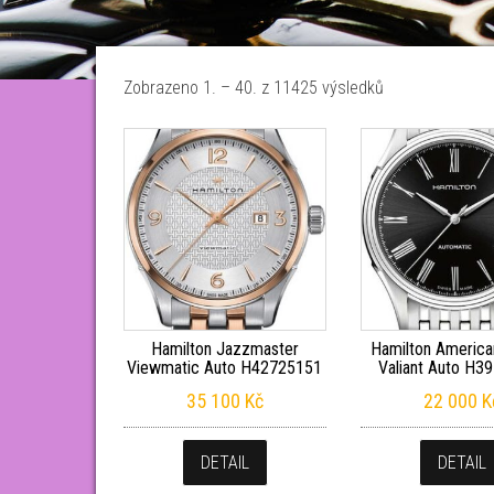
Seřazeno od ne
Zobrazeno 1. – 40. z 11425 výsledků
Hamilton Jazzmaster
Hamilton America
Viewmatic Auto H42725151
Valiant Auto H3
35 100
Kč
22 000
K
DETAIL
DETAIL