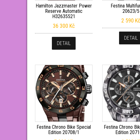
Hamilton Jazzmaster Power
Festina Multifu
Reserve Automatic
20623/5
H32635521
2 590
K
36 300
Kč
DETAIL
DETAIL
Festina Chrono Bike Special
Festina Chrono Bik
Edition 20708/1
Edition 207