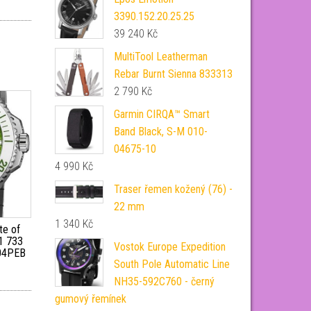
3390.152.20.25.25
39 240
Kč
MultiTool Leatherman
Rebar Burnt Sienna 833313
2 790
Kč
Garmin CIRQA™ Smart
Band Black, S-M 010-
04675-10
4 990
Kč
Traser řemen kožený (76) -
22 mm
1 340
Kč
te of
1 733
Vostok Europe Expedition
 04PEB
South Pole Automatic Line
NH35-592C760 - černý
gumový řemínek