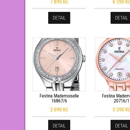
7 890
Kč
6 590
K
DETAIL
DETAIL
Festina Mademoiselle
Festina Mademo
16867/6
20716/1
2 690
Kč
3 390
K
DETAIL
DETAIL