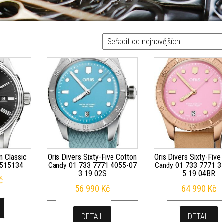
jnovějších
n Classic
Oris Divers Sixty-Five Cotton
Oris Divers Sixty-Five
9515134
Candy 01 733 7771 4055-07
Candy 01 733 7771 3
3 19 02S
5 19 04BR
č
56 990
Kč
64 990
Kč
DETAIL
DETAIL