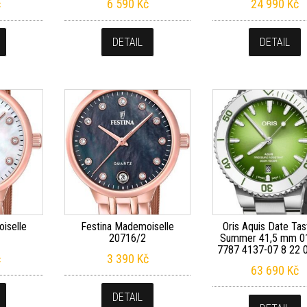
č
6 590
Kč
24 990
Kč
DETAIL
DETAIL
iselle
Festina Mademoiselle
Oris Aquis Date Tas
20716/2
Summer 41,5 mm 0
7787 4137-07 8 22
č
3 390
Kč
63 690
Kč
DETAIL