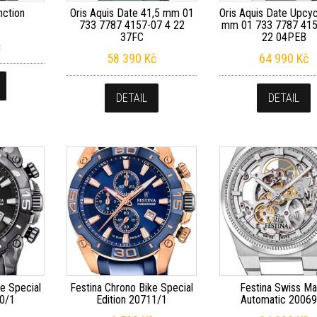
nction
Oris Aquis Date 41,5 mm 01
Oris Aquis Date Upcyc
733 7787 4157-07 4 22
mm 01 733 7787 415
37FC
22 04PEB
č
58 390
Kč
64 990
Kč
DETAIL
DETAIL
e Special
Festina Chrono Bike Special
Festina Swiss M
10/1
Edition 20711/1
Automatic 20069