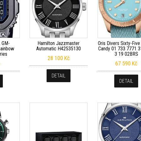
k GM-
Hamilton Jazzmaster
Oris Divers Sixty-Five
ainbow
Automatic H42535130
Candy 01 733 7771 3
ries
3 19 02BRS
28 100
Kč
č
67 590
Kč
DETAIL
DETAIL