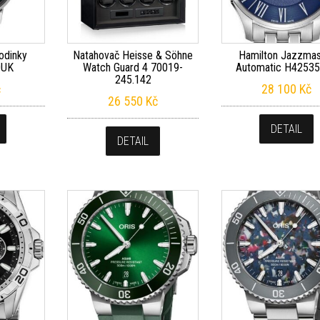
odinky
Natahovač Heisse & Söhne
Hamilton Jazzmas
0UK
Watch Guard 4 70019-
Automatic H4253
245.142
č
28 100
Kč
26 550
Kč
DETAIL
DETAIL