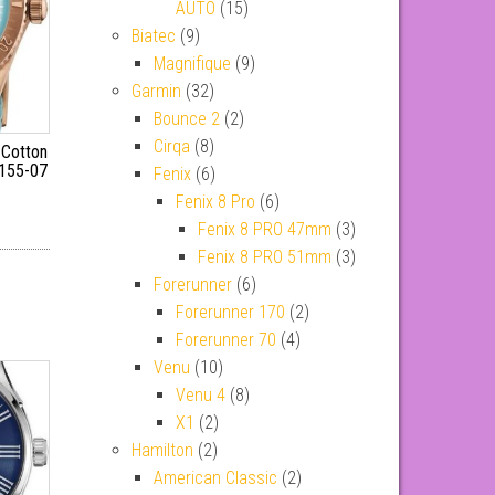
AUTO
(15)
Biatec
(9)
Magnifique
(9)
Garmin
(32)
Bounce 2
(2)
Cirqa
(8)
 Cotton
155-07
Fenix
(6)
Fenix 8 Pro
(6)
Fenix 8 PRO 47mm
(3)
Fenix 8 PRO 51mm
(3)
Forerunner
(6)
Forerunner 170
(2)
Forerunner 70
(4)
Venu
(10)
Venu 4
(8)
X1
(2)
Hamilton
(2)
American Classic
(2)