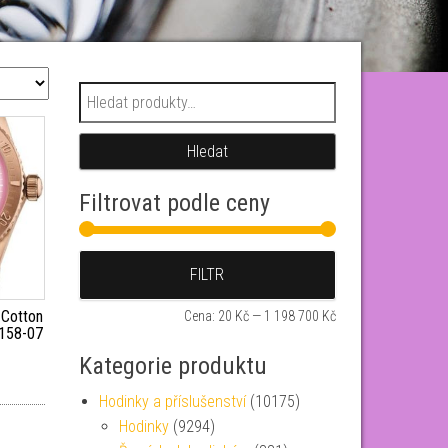
Hledat:
Hledat
Filtrovat podle ceny
Minimální cena
Maximální cena
FILTR
 Cotton
Cena:
20 Kč
—
1 198 700 Kč
158-07
Kategorie produktu
Hodinky a příslušenství
(10175)
Hodinky
(9294)