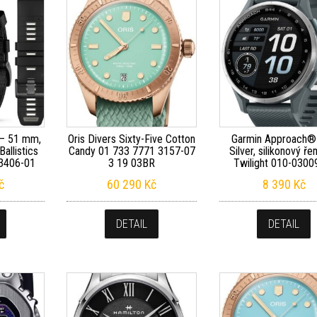
 – 51 mm,
Oris Divers Sixty-Five Cotton
Garmin Approach®
allistics
Candy 01 733 7771 3157-07
Silver, silikonový ř
03406-01
3 19 03BR
Twilight 010-0300
č
60 290
Kč
8 390
Kč
DETAIL
DETAIL