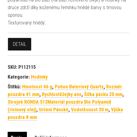
druce zdrží díky koženému řemínku hnědé barvy s trnovou
sponou.
Texturovaný hnědý…
DETAIL
SKU:
P112115
Kategorie:
Hodinky
Štítků:
Hmotnost 46 g
,
Pohon Bateriový Quartz
,
Rozměr
pouzdra 41 mm
,
Rychlostěžejky ano
,
Šířka pásku 20 mm
,
Strojek RONDA 513Materiál pouzdra Bio Polyamid
(ricinový olej)
,
Určení Pánské
,
Vodotěsnost 30 m
,
Výška
pouzdra 8 mm