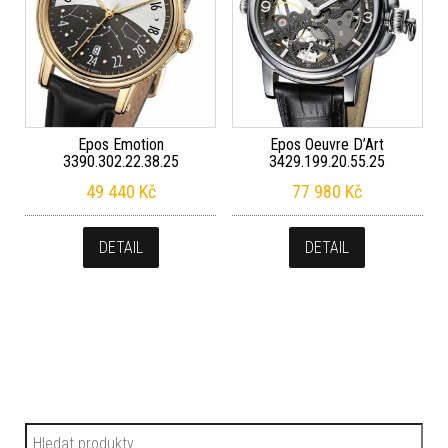
Epos Emotion
Epos Oeuvre D’Art
3390.302.22.38.25
3429.199.20.55.25
49 440
Kč
77 980
Kč
DETAIL
DETAIL
Hledat: