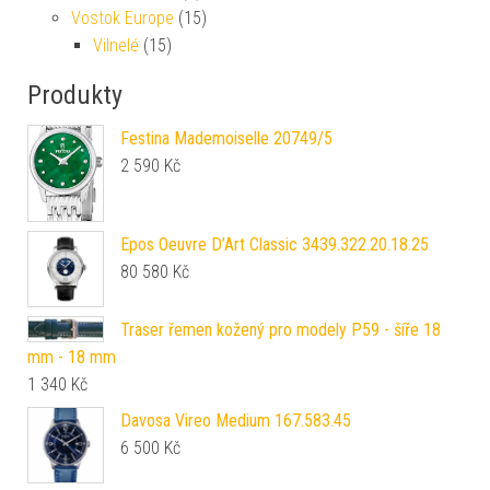
Vostok Europe
(15)
Vilnelé
(15)
Produkty
Festina Mademoiselle 20749/5
2 590
Kč
Epos Oeuvre D’Art Classic 3439.322.20.18.25
80 580
Kč
Traser řemen kožený pro modely P59 - šíře 18
mm - 18 mm
1 340
Kč
Davosa Vireo Medium 167.583.45
6 500
Kč