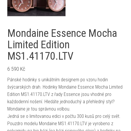
Mondaine Essence Mocha
Limited Edition
MS1.41170.LTV
6 590
Kč
Pánské hodinky s unikátním designem po vzoru hodin
švýcarských drah. Hodinky Mondaine Essence Mocha Limited
Edition MS1.41170.LTV z řady Essence jsou vhodné pro
každodenní nošení. Hledáte jednoduchý a přehledný styl?
Mondaine je tou správnou volbou.
Jedná se o limitovanou edici v počtu 300 kusů pro celý svět.
Pouzdro modelu Mondaine MS1.41170.LTV je vyrobeno z
polyamidu na bio bázi (na bázi ricinového oleje) a hodinky na