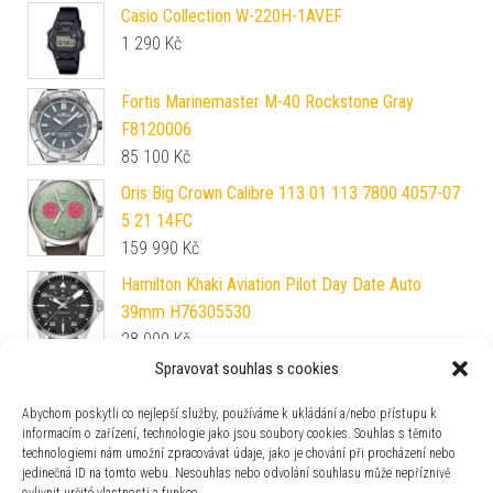
Casio Collection W-220H-1AVEF
1 290
Kč
Fortis Marinemaster M-40 Rockstone Gray
F8120006
85 100
Kč
Oris Big Crown Calibre 113 01 113 7800 4057-07
5 21 14FC
159 990
Kč
Hamilton Khaki Aviation Pilot Day Date Auto
39mm H76305530
28 000
Kč
Spravovat souhlas s cookies
Biatec Corsair Vintage 04 - Světle hnědý vintage
nubuk řemínek
Abychom poskytli co nejlepší služby, používáme k ukládání a/nebo přístupu k
38 800
Kč
informacím o zařízení, technologie jako jsou soubory cookies. Souhlas s těmito
technologiemi nám umožní zpracovávat údaje, jako je chování při procházení nebo
Vulcain Skindiver Salmon Beige - Brown Alligator
jedinečná ID na tomto webu. Nesouhlas nebo odvolání souhlasu může nepříznivě