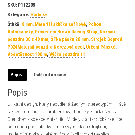
SKU:
P112205
Kategorie:
Hodinky
Štítků:
9 mm
,
Materiál sklíčka safírové
,
Pohon
Automatický
,
Provedení Brown Racing Strap
,
Rozměr
pouzdra 38 x 40 mm
,
Šířka pásku 20 mm
,
Strojek Soprod
P024Materiál pouzdra Nerezová ocel
,
Určení Pánské
,
Vodotěsnost 100 m
,
Výška pouzdra 11
Popis
Další informace
Popis
Unikátní design, který nepodléhá žádným stereotypům. Právě
tak bychom mohli charakterizovat hodinky značky Nivada
Grenchen z kolekce Antarctic. Modely z antarktické reedice
se mohou pochlubit kvalitním švýcarským strojkem,
moderními prvky a také možností volby mezi několika