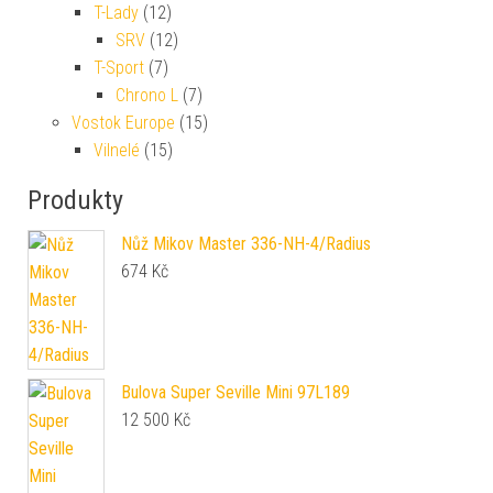
T-Lady
(12)
SRV
(12)
T-Sport
(7)
Chrono L
(7)
Vostok Europe
(15)
Vilnelé
(15)
Produkty
Nůž Mikov Master 336-NH-4/Radius
674
Kč
Bulova Super Seville Mini 97L189
12 500
Kč