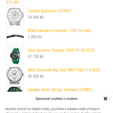
Candino Automatic C4768/1
14 990
Kč
BEAR kaučukový řemínek 1784 (16 mm)
1 300
Kč
Epos Sportive Titanium 3504.131.80.33.53
37 720
Kč
Mido Baroncelli Big Date M027.426.11.018.00
30 200
Kč
Candino Gents Chrono Timeless C4748/C
8 990
Kč
Spravovat souhlas s cookies
Vulcain Cricket President 39 mm - Pale Salmon -
Abychom poskytli co nejlepší služby, používáme k ukládání a/nebo přístupu k