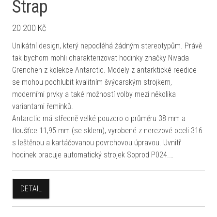
Strap
20 200
Kč
Unikátní design, který nepodléhá žádným stereotypům. Právě
tak bychom mohli charakterizovat hodinky značky Nivada
Grenchen z kolekce Antarctic. Modely z antarktické reedice
se mohou pochlubit kvalitním švýcarským strojkem,
moderními prvky a také možností volby mezi několika
variantami řemínků.
Antarctic má středně velké pouzdro o průměru 38 mm a
tloušťce 11,95 mm (se sklem), vyrobené z nerezové oceli 316
s leštěnou a kartáčovanou povrchovou úpravou. Uvnitř
hodinek pracuje automatický strojek Soprod P024.…
DETAIL