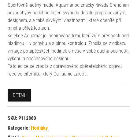
Sportovně laděný model Aquamar od značky Nivada Grenchen
bezpochyby nadchne nejen svým do detailu propracovaným
designem, ale také skvělými vlastnostmi, které oceníte při
mnoha příležitostech.
Kolekce Aquamar je inspirována těmi, kteří žijí s přesností pod
hladinou – v pohybu a s plnou kontrolou. Zrodila se z odkazu
vintage potápěčských hodinek a nese v sobě ducha odolnosti,
výkonu a nadčasového designu.
Tato edice se zrodila z opravdového sběratelského objevu:
reedice ciferníku, který Guillaume Laidet…
DETAIL
SKU:
P112860
Kategorie:
Hodinky