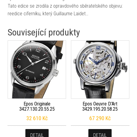
Tato edice se zrodila z opravdového sběratelského objevu:
reedice ciferníku, který Guillaume Laidet…
Související produkty
Epos Originale
Epos Oeuvre D’Art
3427.130.20.55.25
3429.195.20.58.25
32 610
Kč
67 290
Kč
DETAIL
DETAIL