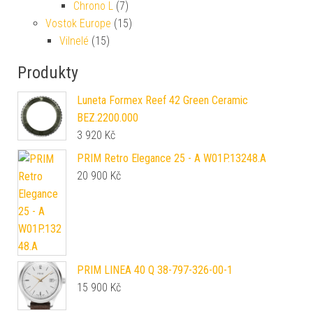
Chrono L
(7)
Vostok Europe
(15)
Vilnelé
(15)
Produkty
Luneta Formex Reef 42 Green Ceramic
BEZ.2200.000
3 920
Kč
PRIM Retro Elegance 25 - A W01P.13248.A
20 900
Kč
PRIM LINEA 40 Q 38-797-326-00-1
15 900
Kč