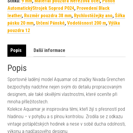
Štítků:
9 mm
,
Materiál pouzdra Nerezová ocel
,
Pohon
AutomatickýStrojek Soprod P024
,
Provedení Black
leather
,
Rozměr pouzdra 38 mm
,
Rychlostěžejky ano
,
Šířka
pásku 20 mm
,
Určení Pánské
,
Vodotěsnost 200 m
,
Výška
pouzdra 12
Popis
Další informace
Popis
Sportovně laděný model Aquamar od značky Nivada Grenchen
bezpochyby nadchne nejen svým do detailu propracovaným
designem, ale také skvělými vlastnostmi, které oceníte při
mnoha příležitostech.
Kolekce Aquamar je inspirována těmi, kteří žijí s přesností pod
hladinou – v pohybu a s plnou kontrolou. Zrodila se z odkazu
vintage potápěčských hodinek a nese v sobě ducha odolnosti,
výkonu a nadčasového designu.