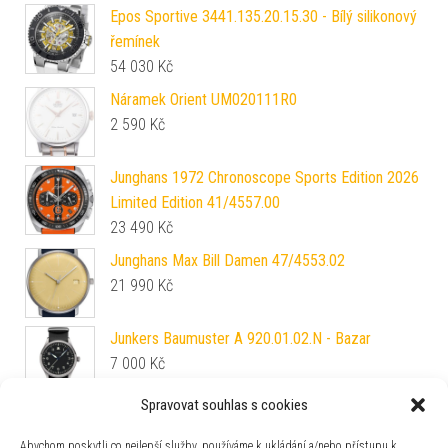
Epos Sportive 3441.135.20.15.30 - Bílý silikonový
řemínek
54 030
Kč
Náramek Orient UM020111R0
2 590
Kč
Junghans 1972 Chronoscope Sports Edition 2026
Limited Edition 41/4557.00
23 490
Kč
Junghans Max Bill Damen 47/4553.02
21 990
Kč
Junkers Baumuster A 920.01.02.N - Bazar
7 000
Kč
Spravovat souhlas s cookies
Traser P96 Outdoor Pioneer Evolution Grey nato
9 400
Kč
Abychom poskytli co nejlepší služby, používáme k ukládání a/nebo přístupu k