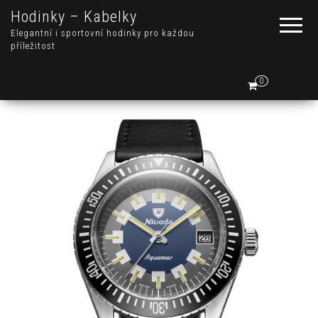
Hodinky – Kabelky
Elegantní i sportovní hodinky pro každou
příležitost
0