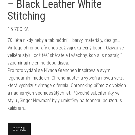
– Black Leather White
Stitching
15 700
Kč
70. léta nikdy nebyla tak módní – barvy, materiály, design…
Vintage chronografy dnes zažívají skutečný boom. Ožívají ve
velkém stylu, což těší sběratele i všechny, kdo si s nostalgií
vzpomínají nejen na dobu disca.
Pro toto vydání se Nivada Grenchen inspirovala svým
legendárním modelem Chronomaster a vytvořila novou verzi,
která vychází z vintage ciferníku Chronoking přímo z divokých
a nádherných sedmdesátých let. Původně subciferníky ve
stylu „Singer Newman“ byly umístěny na tonneau pouzdru s
kalibrem…
DETAIL