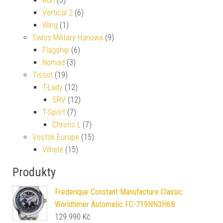
Run
(3)
Vertical 2
(6)
Wing
(1)
Swiss Military Hanowa
(9)
Flagship
(6)
Nomad
(3)
Tissot
(19)
T-Lady
(12)
SRV
(12)
T-Sport
(7)
Chrono L
(7)
Vostok Europe
(15)
Vilnelé
(15)
Produkty
Frederique Constant Manufacture Classic
Worldtimer Automatic FC-719NN3H6B
129 990
Kč