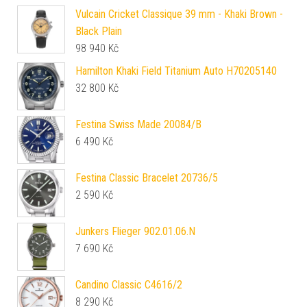
Vulcain Cricket Classique 39 mm - Khaki Brown -
Black Plain
98 940
Kč
Hamilton Khaki Field Titanium Auto H70205140
32 800
Kč
Festina Swiss Made 20084/B
6 490
Kč
Festina Classic Bracelet 20736/5
2 590
Kč
Junkers Flieger 902.01.06.N
7 690
Kč
Candino Classic C4616/2
8 290
Kč