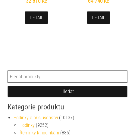
32 610
Kč
64 740
Kč
DETAIL
DETAIL
Hledat:
Hledat
Kategorie produktu
Hodinky a příslušenství
(10137)
Hodinky
(9252)
Řemínky k hodinkám
(885)