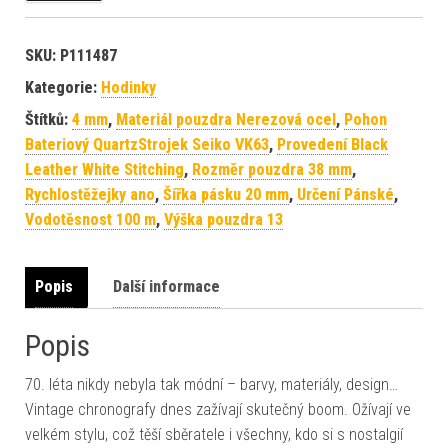
SKU:
P111487
Kategorie:
Hodinky
Štítků:
4 mm
,
Materiál pouzdra Nerezová ocel
,
Pohon
Bateriový QuartzStrojek Seiko VK63
,
Provedení Black
Leather White Stitching
,
Rozměr pouzdra 38 mm
,
Rychlostěžejky ano
,
Šířka pásku 20 mm
,
Určení Pánské
,
Vodotěsnost 100 m
,
Výška pouzdra 13
Popis
Další informace
Popis
70. léta nikdy nebyla tak módní – barvy, materiály, design…
Vintage chronografy dnes zažívají skutečný boom. Ožívají ve
velkém stylu, což těší sběratele i všechny, kdo si s nostalgií