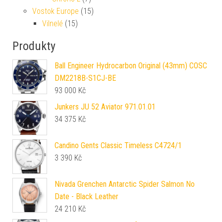
Vostok Europe
(15)
Vilnelé
(15)
Produkty
Ball Engineer Hydrocarbon Original (43mm) COSC
DM2218B-S1CJ-BE
93 000
Kč
Junkers JU 52 Aviator 971.01.01
34 375
Kč
Candino Gents Classic Timeless C4724/1
3 390
Kč
Nivada Grenchen Antarctic Spider Salmon No
Date - Black Leather
24 210
Kč