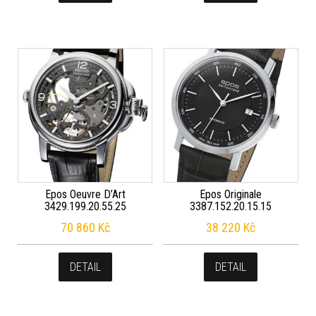
Epos Oeuvre D’Art
Epos Originale
3429.199.20.55.25
3387.152.20.15.15
70 860
Kč
38 220
Kč
DETAIL
DETAIL