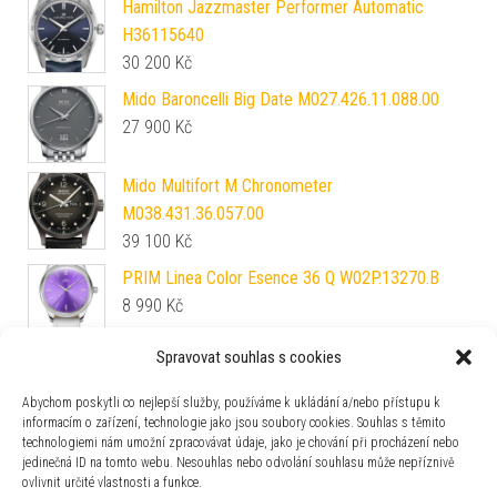
Hamilton Jazzmaster Performer Automatic
H36115640
30 200
Kč
Mido Baroncelli Big Date M027.426.11.088.00
27 900
Kč
Mido Multifort M Chronometer
M038.431.36.057.00
39 100
Kč
PRIM Linea Color Esence 36 Q W02P.13270.B
8 990
Kč
Spravovat souhlas s cookies
Epos Oeuvre D’Art North Star 3439.322.20.16.25
72 390
Kč
Abychom poskytli co nejlepší služby, používáme k ukládání a/nebo přístupu k
informacím o zařízení, technologie jako jsou soubory cookies. Souhlas s těmito
technologiemi nám umožní zpracovávat údaje, jako je chování při procházení nebo
Ball Engineer Master II Diver Chronometer COSC
jedinečná ID na tomto webu. Nesouhlas nebo odvolání souhlasu může nepříznivě
Limited Edition DM2280A-P1C-GRR
ovlivnit určité vlastnosti a funkce.