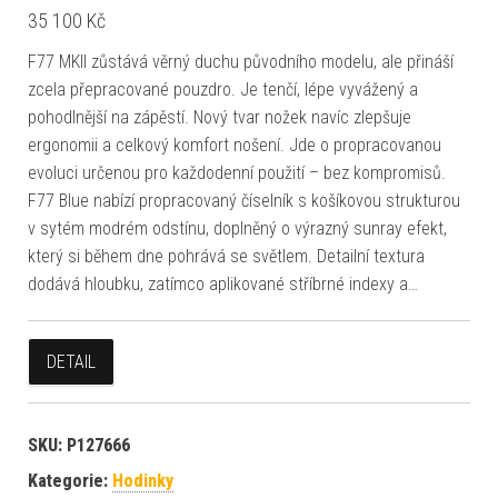
35 100
Kč
F77 MKII zůstává věrný duchu původního modelu, ale přináší
zcela přepracované pouzdro. Je tenčí, lépe vyvážený a
pohodlnější na zápěstí. Nový tvar nožek navíc zlepšuje
ergonomii a celkový komfort nošení. Jde o propracovanou
evoluci určenou pro každodenní použití – bez kompromisů.
F77 Blue nabízí propracovaný číselník s košíkovou strukturou
v sytém modrém odstínu, doplněný o výrazný sunray efekt,
který si během dne pohrává se světlem. Detailní textura
dodává hloubku, zatímco aplikované stříbrné indexy a…
DETAIL
SKU:
P127666
Kategorie:
Hodinky