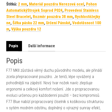
Štítků:
2 mm
,
Materiál pouzdra Nerezová ocel
,
Pohon
AutomatickýStrojek Soprod P024
,
Provedení Stainless
Steel Bracelet
,
Rozměr pouzdra 38 mm
,
Rychlostěžejky
ne
,
Šířka pásku 22 mm
,
Určení Pánské
,
Vodotěsnost 100
m
,
Výška pouzdra 12
Popis
Další informace
Popis
F77 MKII zůstává věrný duchu původního modelu, ale přináší
zcela přepracované pouzdro. Je tenčí, lépe vyvážený a
pohodlnější na zápěstí. Nový tvar nožek navíc zlepšuje
ergonomii a celkový komfort nošení. Jde o propracovanou
evoluci určenou pro každodenní použití – bez kompromisů.
F77 Blue nabízí propracovaný číselník s košíkovou strukturou
v sytém modrém odstínu, doplněný o výrazný sunray efekt,