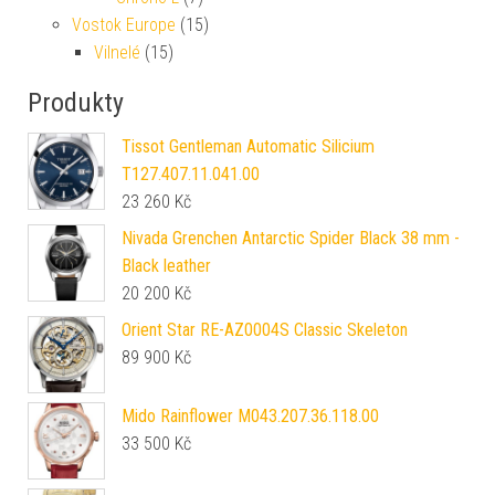
Vostok Europe
(15)
Vilnelé
(15)
Produkty
Tissot Gentleman Automatic Silicium
T127.407.11.041.00
23 260
Kč
Nivada Grenchen Antarctic Spider Black 38 mm -
Black leather
20 200
Kč
Orient Star RE-AZ0004S Classic Skeleton
89 900
Kč
Mido Rainflower M043.207.36.118.00
33 500
Kč