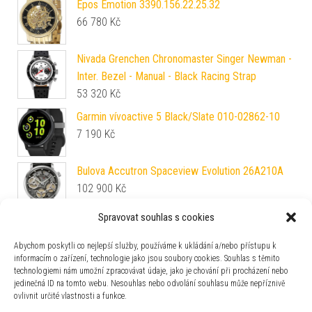
Epos Emotion 3390.156.22.25.32
66 780
Kč
Nivada Grenchen Chronomaster Singer Newman -
Inter. Bezel - Manual - Black Racing Strap
53 320
Kč
Garmin vívoactive 5 Black/Slate 010-02862-10
7 190
Kč
Bulova Accutron Spaceview Evolution 26A210A
102 900
Kč
Spravovat souhlas s cookies
Casio G-Squad GBD-300-7ER
3 112
Kč
Abychom poskytli co nejlepší služby, používáme k ukládání a/nebo přístupu k
informacím o zařízení, technologie jako jsou soubory cookies. Souhlas s těmito
technologiemi nám umožní zpracovávat údaje, jako je chování při procházení nebo
Festina Boyfriend 20475/1
jedinečná ID na tomto webu. Nesouhlas nebo odvolání souhlasu může nepříznivě
2 390
Kč
ovlivnit určité vlastnosti a funkce.