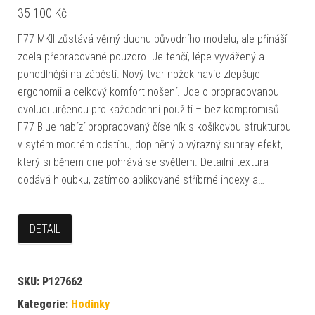
35 100
Kč
F77 MKII zůstává věrný duchu původního modelu, ale přináší
zcela přepracované pouzdro. Je tenčí, lépe vyvážený a
pohodlnější na zápěstí. Nový tvar nožek navíc zlepšuje
ergonomii a celkový komfort nošení. Jde o propracovanou
evoluci určenou pro každodenní použití – bez kompromisů.
F77 Blue nabízí propracovaný číselník s košíkovou strukturou
v sytém modrém odstínu, doplněný o výrazný sunray efekt,
který si během dne pohrává se světlem. Detailní textura
dodává hloubku, zatímco aplikované stříbrné indexy a…
DETAIL
SKU:
P127662
Kategorie:
Hodinky