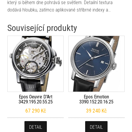
který si během dne pohrává se světlem. Detailní textura
dodává hloubku, zatímco aplikované stříbrné indexy a…
Související produkty
Epos Oeuvre D’Art
Epos Emotion
3429.195.20.55.25
3390.152.20.16.25
67 290
Kč
39 240
Kč
DETAIL
DETAIL