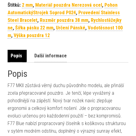
Štítků:
2 mm
,
Materiál pouzdra Nerezová ocel
,
Pohon
AutomatickýStrojek Soprod P024
,
Provedení Stainless
Steel Bracelet
,
Rozměr pouzdra 38 mm
,
Rychlostěžejky
ne
,
Šířka pásku 22 mm
,
Určení Pánské
,
Vodotěsnost 100
m
,
Výška pouzdra 12
Popis
Další informace
Popis
F77 MKII zůstává věrný duchu původního modelu, ale přináší
zcela přepracované pouzdro. Je tenčí, lépe vyvážený a
pohodlnější na zápěstí. Nový tvar nožek navíc zlepšuje
ergonomii a celkový komfort nošení. Jde o propracovanou
evoluci určenou pro každodenní použití – bez kompromisů.
F77 Blue nabízí propracovaný číselník s košíkovou strukturou
v sytém modrém odstínu, doplněný o výrazný sunray efekt,