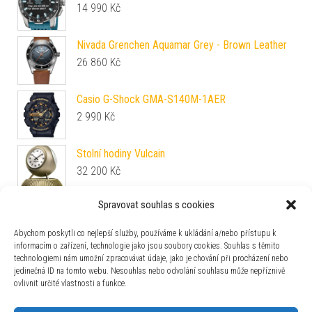
14 990
Kč
Nivada Grenchen Aquamar Grey - Brown Leather
26 860
Kč
Casio G-Shock GMA-S140M-1AER
2 990
Kč
Stolní hodiny Vulcain
32 200
Kč
Spravovat souhlas s cookies
Tissot Flamingo T094.210.33.116.02
12 960
Kč
Abychom poskytli co nejlepší služby, používáme k ukládání a/nebo přístupu k
informacím o zařízení, technologie jako jsou soubory cookies. Souhlas s těmito
technologiemi nám umožní zpracovávat údaje, jako je chování při procházení nebo
Mido Baroncelli Lady Day M039.207.22.106.00
jedinečná ID na tomto webu. Nesouhlas nebo odvolání souhlasu může nepříznivě
33 800
Kč
ovlivnit určité vlastnosti a funkce.