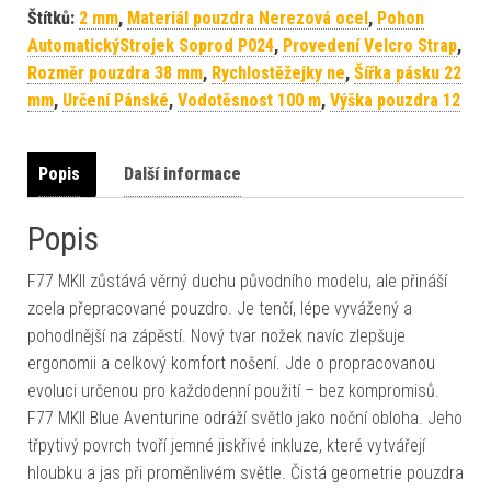
Štítků:
2 mm
,
Materiál pouzdra Nerezová ocel
,
Pohon
AutomatickýStrojek Soprod P024
,
Provedení Velcro Strap
,
Rozměr pouzdra 38 mm
,
Rychlostěžejky ne
,
Šířka pásku 22
mm
,
Určení Pánské
,
Vodotěsnost 100 m
,
Výška pouzdra 12
Popis
Další informace
Popis
F77 MKII zůstává věrný duchu původního modelu, ale přináší
zcela přepracované pouzdro. Je tenčí, lépe vyvážený a
pohodlnější na zápěstí. Nový tvar nožek navíc zlepšuje
ergonomii a celkový komfort nošení. Jde o propracovanou
evoluci určenou pro každodenní použití – bez kompromisů.
F77 MKII Blue Aventurine odráží světlo jako noční obloha. Jeho
třpytivý povrch tvoří jemné jiskřivé inkluze, které vytvářejí
hloubku a jas při proměnlivém světle. Čistá geometrie pouzdra