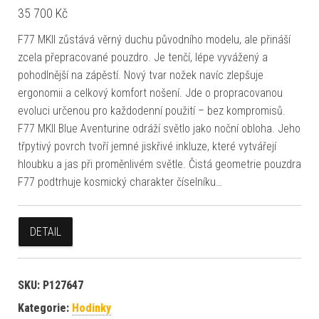
35 700
Kč
F77 MKII zůstává věrný duchu původního modelu, ale přináší
zcela přepracované pouzdro. Je tenčí, lépe vyvážený a
pohodlnější na zápěstí. Nový tvar nožek navíc zlepšuje
ergonomii a celkový komfort nošení. Jde o propracovanou
evoluci určenou pro každodenní použití – bez kompromisů.
F77 MKII Blue Aventurine odráží světlo jako noční obloha. Jeho
třpytivý povrch tvoří jemné jiskřivé inkluze, které vytvářejí
hloubku a jas při proměnlivém světle. Čistá geometrie pouzdra
F77 podtrhuje kosmický charakter číselníku…
DETAIL
SKU:
P127647
Kategorie:
Hodinky