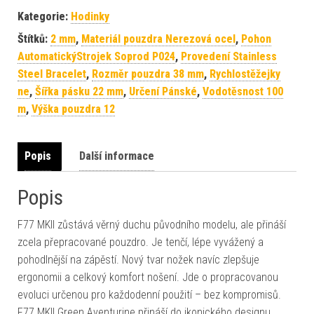
Kategorie:
Hodinky
Štítků:
2 mm
,
Materiál pouzdra Nerezová ocel
,
Pohon
AutomatickýStrojek Soprod P024
,
Provedení Stainless
Steel Bracelet
,
Rozměr pouzdra 38 mm
,
Rychlostěžejky
ne
,
Šířka pásku 22 mm
,
Určení Pánské
,
Vodotěsnost 100
m
,
Výška pouzdra 12
Popis
Další informace
Popis
F77 MKII zůstává věrný duchu původního modelu, ale přináší
zcela přepracované pouzdro. Je tenčí, lépe vyvážený a
pohodlnější na zápěstí. Nový tvar nožek navíc zlepšuje
ergonomii a celkový komfort nošení. Jde o propracovanou
evoluci určenou pro každodenní použití – bez kompromisů.
F77 MKII Green Aventurine přináší do ikonického designu