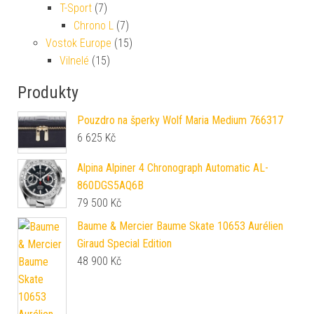
T-Sport
(7)
Chrono L
(7)
Vostok Europe
(15)
Vilnelé
(15)
Produkty
Pouzdro na šperky Wolf Maria Medium 766317
6 625
Kč
Alpina Alpiner 4 Chronograph Automatic AL-
860DGS5AQ6B
79 500
Kč
Baume & Mercier Baume Skate 10653 Aurélien
Giraud Special Edition
48 900
Kč