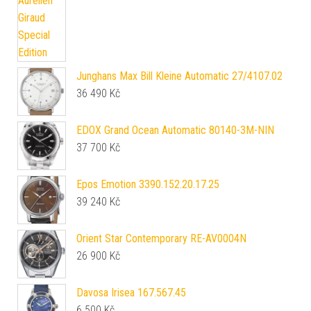
Junghans Max Bill Kleine Automatic 27/4107.02
36 490
Kč
EDOX Grand Ocean Automatic 80140-3M-NIN
37 700
Kč
Epos Emotion 3390.152.20.17.25
39 240
Kč
Orient Star Contemporary RE-AV0004N
26 900
Kč
Davosa Irisea 167.567.45
6 500
Kč