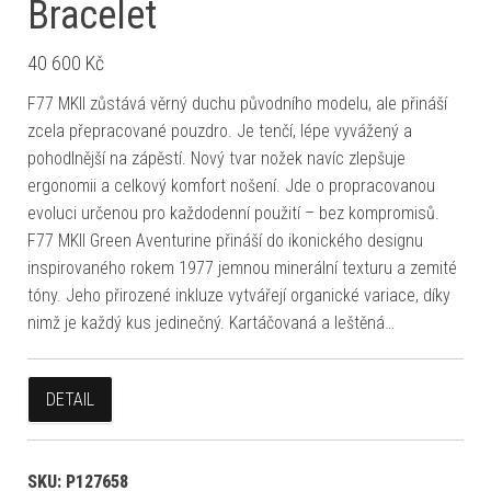
Bracelet
40 600
Kč
F77 MKII zůstává věrný duchu původního modelu, ale přináší
zcela přepracované pouzdro. Je tenčí, lépe vyvážený a
pohodlnější na zápěstí. Nový tvar nožek navíc zlepšuje
ergonomii a celkový komfort nošení. Jde o propracovanou
evoluci určenou pro každodenní použití – bez kompromisů.
F77 MKII Green Aventurine přináší do ikonického designu
inspirovaného rokem 1977 jemnou minerální texturu a zemité
tóny. Jeho přirozené inkluze vytvářejí organické variace, díky
nimž je každý kus jedinečný. Kartáčovaná a leštěná…
DETAIL
SKU:
P127658