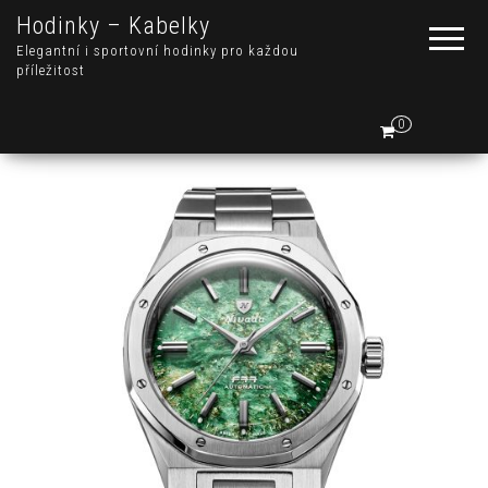
Hodinky – Kabelky
Elegantní i sportovní hodinky pro každou
příležitost
0