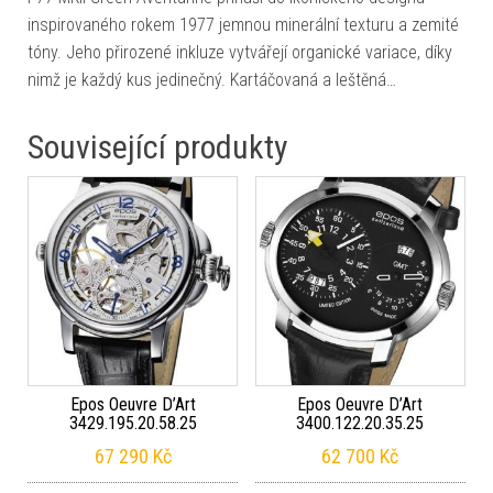
inspirovaného rokem 1977 jemnou minerální texturu a zemité
tóny. Jeho přirozené inkluze vytvářejí organické variace, díky
nimž je každý kus jedinečný. Kartáčovaná a leštěná…
Související produkty
Epos Oeuvre D’Art
Epos Oeuvre D’Art
3429.195.20.58.25
3400.122.20.35.25
67 290
Kč
62 700
Kč