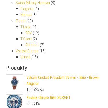
Swiss Military Hanowa
(9)
Flagship
(6)
Nomad
(3)
Tissot
(19)
T-Lady
(12)
SRV
(12)
T-Sport
(7)
Chrono L
(7)
Vostok Europe
(15)
Vilnelé
(15)
Produkty
Vulcain Cricket President 39 mm - Blue - Brown
Alligator
105 825
Kč
Festina Chrono Bike 20724/1
5 890
Kč