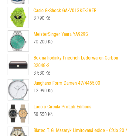
Casio G-Shock GA-V01SKE-3AER
3 790
Kč
MeisterSinger Yaara YA929S
70 200
Kč
Box na hodinky Friedrich Lederwaren Carbon
32048-2
3 530
Kč
Junghans Form Damen 47/4455.00
12 990
Kč
Laco x Circula ProLab Editions
58 550
Kč
Biatec T. G. Masaryk Limitovaná edice - Číslo 20 /