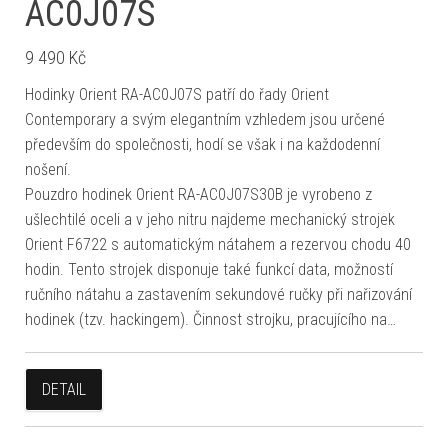
AC0J07S
9 490
Kč
Hodinky Orient RA-AC0J07S patří do řady Orient
Contemporary a svým elegantním vzhledem jsou určené
především do společnosti, hodí se však i na každodenní
nošení.
Pouzdro hodinek Orient RA-AC0J07S30B je vyrobeno z
ušlechtilé oceli a v jeho nitru najdeme mechanický strojek
Orient F6722 s automatickým nátahem a rezervou chodu 40
hodin. Tento strojek disponuje také funkcí data, možností
ručního nátahu a zastavením sekundové ručky při nařizování
hodinek (tzv. hackingem). Činnost strojku, pracujícího na…
DETAIL