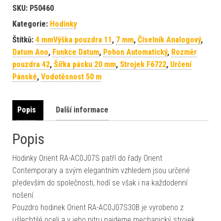
SKU:
P50460
Kategorie:
Hodinky
Štítků:
4 mmVýška pouzdra 11
,
7 mm
,
Číselník Analogový
,
Datum Ano
,
Funkce Datum
,
Pohon Automatický
,
Rozměr
pouzdra 42
,
Šířka pásku 20 mm
,
Strojek F6722
,
Určení
Pánské
,
Vodotěsnost 50 m
Popis
Další informace
Popis
Hodinky Orient RA-AC0J07S patří do řady Orient
Contemporary a svým elegantním vzhledem jsou určené
především do společnosti, hodí se však i na každodenní
nošení.
Pouzdro hodinek Orient RA-AC0J07S30B je vyrobeno z
ušlechtilé oceli a v jeho nitru najdeme mechanický strojek