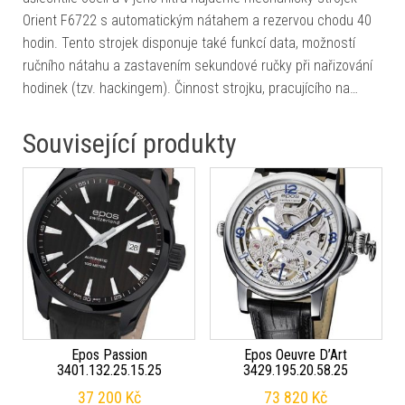
Orient F6722 s automatickým nátahem a rezervou chodu 40
hodin. Tento strojek disponuje také funkcí data, možností
ručního nátahu a zastavením sekundové ručky při nařizování
hodinek (tzv. hackingem). Činnost strojku, pracujícího na…
Související produkty
Epos Passion
Epos Oeuvre D’Art
3401.132.25.15.25
3429.195.20.58.25
37 200
Kč
73 820
Kč