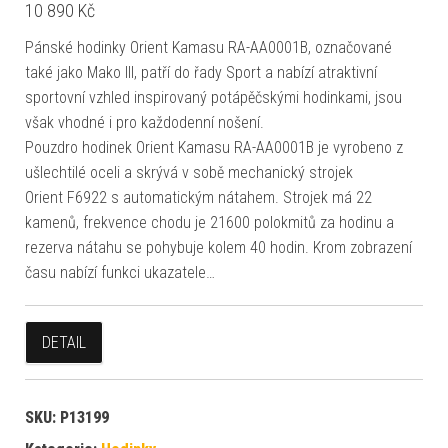
10 890
Kč
Pánské hodinky Orient Kamasu RA-AA0001B, označované
také jako Mako III, patří do řady Sport a nabízí atraktivní
sportovní vzhled inspirovaný potápěčskými hodinkami, jsou
však vhodné i pro každodenní nošení.
Pouzdro hodinek Orient Kamasu RA-AA0001B je vyrobeno z
ušlechtilé oceli a skrývá v sobě mechanický strojek
Orient F6922 s automatickým nátahem. Strojek má 22
kamenů, frekvence chodu je 21600 polokmitů za hodinu a
rezerva nátahu se pohybuje kolem 40 hodin. Krom zobrazení
času nabízí funkci ukazatele…
DETAIL
SKU:
P13199