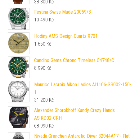
38 800
Kč
Festina Swiss Made 20059/3
10 490
Kč
Hodiny AMS Design Quartz 9701
1 650
Kč
Candino Gents Chrono Timeless C4748/C
8 990
Kč
Maurice Lacroix Aikon Ladies AI1106-SS002-150-
1
31 200
Kč
Alexander Shorokhoff Kandy Crazy Hands
AS.KD02-CRH
68 990
Kč
Nivada Grenchen Antarctic Diver 32044A17 - Flat