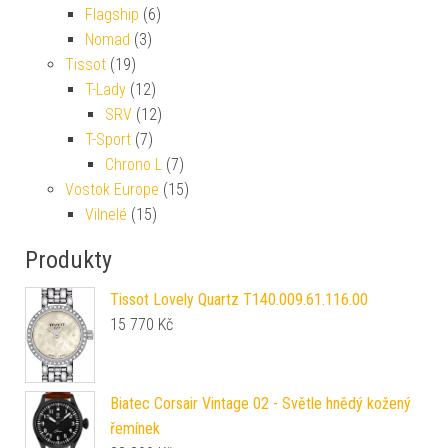
Flagship
(6)
Nomad
(3)
Tissot
(19)
T-Lady
(12)
SRV
(12)
T-Sport
(7)
Chrono L
(7)
Vostok Europe
(15)
Vilnelé
(15)
Produkty
Tissot Lovely Quartz T140.009.61.116.00
15 770
Kč
Biatec Corsair Vintage 02 - Světle hnědý kožený
řemínek