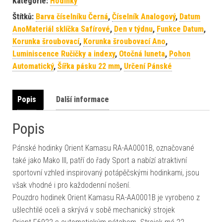
Kategorie:
Hodinky
Štítků:
Barva číselníku Černá
,
Číselník Analogový
,
Datum
AnoMateriál sklíčka Safírové
,
Den v týdnu
,
Funkce Datum
,
Korunka šroubovací
,
Korunka šroubovací Ano
,
Luminiscence Ručičky a indexy
,
Otočná luneta
,
Pohon
Automatický
,
Šířka pásku 22 mm
,
Určení Pánské
Popis
Další informace
Popis
Pánské hodinky Orient Kamasu RA-AA0001B, označované
také jako Mako III, patří do řady Sport a nabízí atraktivní
sportovní vzhled inspirovaný potápěčskými hodinkami, jsou
však vhodné i pro každodenní nošení.
Pouzdro hodinek Orient Kamasu RA-AA0001B je vyrobeno z
ušlechtilé oceli a skrývá v sobě mechanický strojek