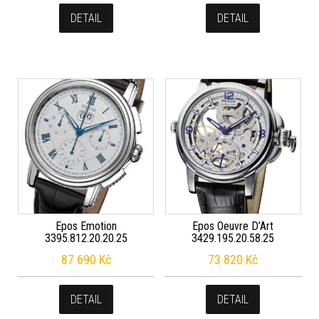
DETAIL
DETAIL
Epos Emotion
Epos Oeuvre D’Art
3395.812.20.20.25
3429.195.20.58.25
87 690
Kč
73 820
Kč
DETAIL
DETAIL