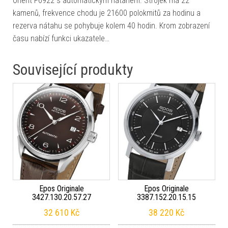
Orient F6922 s automatickým nátahem. Strojek má 22
kamenů, frekvence chodu je 21600 polokmitů za hodinu a
rezerva nátahu se pohybuje kolem 40 hodin. Krom zobrazení
času nabízí funkci ukazatele…
Související produkty
Epos Originale
Epos Originale
3427.130.20.57.27
3387.152.20.15.15
32 610
Kč
38 220
Kč