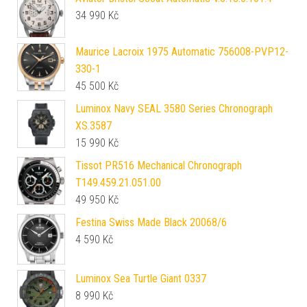
34 990
Kč
Maurice Lacroix 1975 Automatic 756008-PVP12-
330-1
45 500
Kč
Luminox Navy SEAL 3580 Series Chronograph
XS.3587
15 990
Kč
Tissot PR516 Mechanical Chronograph
T149.459.21.051.00
49 950
Kč
Festina Swiss Made Black 20068/6
4 590
Kč
Luminox Sea Turtle Giant 0337
8 990
Kč