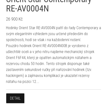
RE-AV0004N
26 900
Kč
Hodinky Orient Star RE-AV0004N patří do řady Contemporary a
svým elegantním vzhledem jsou určené především do
společnosti, hodí se však i na každodenní nošení.
Pouzdro hodinek Orient RE-AV0004N00B je vyrobeno z
ušlechtilé oceli a v jeho nitru najdeme mechanický strojek
Orient F6F44, který je opatřen automatickým nátahem a
rezervou chodu 50 hodin. Tento strojek disponuje také
zastavením sekundové ručky při nařizování hodinek (tzv.
hackingem) a zajímavou komplikací je ukazatel rezervy
nátahu na pozici 12.…
DETAIL