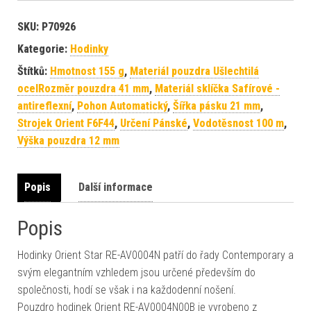
SKU:
P70926
Kategorie:
Hodinky
Štítků:
Hmotnost 155 g
,
Materiál pouzdra Ušlechtilá
ocelRozměr pouzdra 41 mm
,
Materiál sklíčka Safírové -
antireflexní
,
Pohon Automatický
,
Šířka pásku 21 mm
,
Strojek Orient F6F44
,
Určení Pánské
,
Vodotěsnost 100 m
,
Výška pouzdra 12 mm
Popis
Další informace
Popis
Hodinky Orient Star RE-AV0004N patří do řady Contemporary a
svým elegantním vzhledem jsou určené především do
společnosti, hodí se však i na každodenní nošení.
Pouzdro hodinek Orient RE-AV0004N00B je vyrobeno z