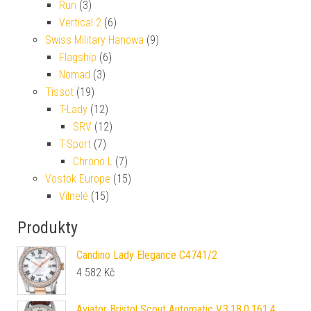
Run
(3)
Vertical 2
(6)
Swiss Military Hanowa
(9)
Flagship
(6)
Nomad
(3)
Tissot
(19)
T-Lady
(12)
SRV
(12)
T-Sport
(7)
Chrono L
(7)
Vostok Europe
(15)
Vilnelé
(15)
Produkty
Candino Lady Elegance C4741/2
4 582
Kč
Aviator Bristol Scout Automatic V.3.18.0.161.4