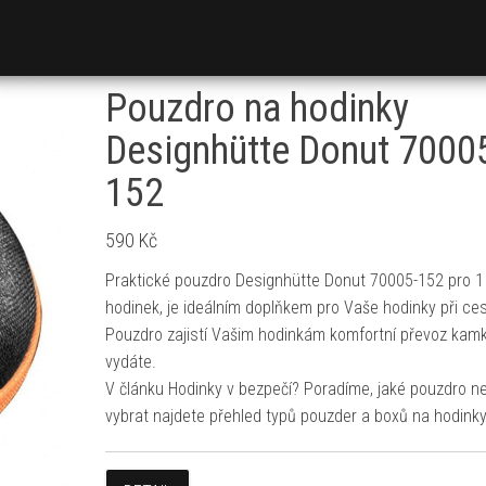
Pouzdro na hodinky
Designhütte Donut 7000
152
590
Kč
Praktické pouzdro Designhütte Donut 70005-152 pro 1
hodinek, je ideálním doplňkem pro Vaše hodinky při ces
Pouzdro zajistí Vašim hodinkám komfortní převoz kamk
vydáte.
V článku Hodinky v bezpečí? Poradíme, jaké pouzdro n
vybrat najdete přehled typů pouzder a boxů na hodinky