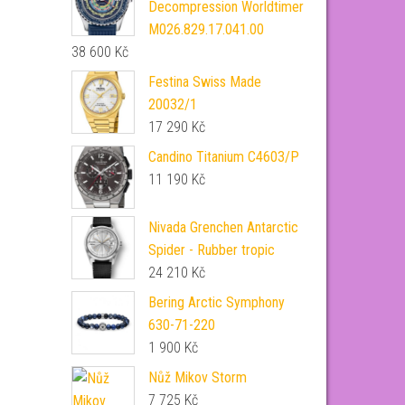
Decompression Worldtimer
M026.829.17.041.00
38 600
Kč
Festina Swiss Made
20032/1
17 290
Kč
Candino Titanium C4603/P
11 190
Kč
Nivada Grenchen Antarctic
Spider - Rubber tropic
24 210
Kč
Bering Arctic Symphony
630-71-220
1 900
Kč
Nůž Mikov Storm
7 725
Kč