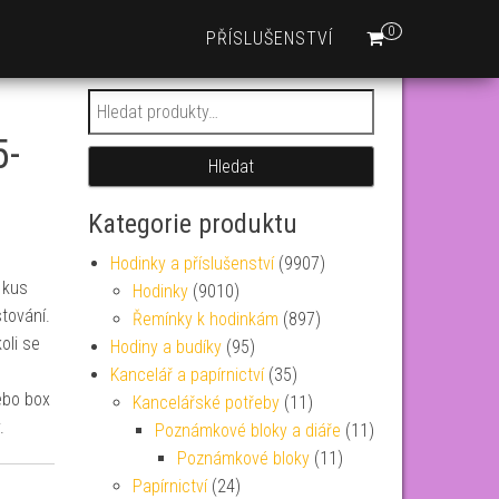
0
PŘÍSLUŠENSTVÍ
Hledat:
5-
Hledat
Kategorie produktu
Hodinky a příslušenství
(9907)
 kus
Hodinky
(9010)
tování.
Řemínky k hodinkám
(897)
oli se
Hodiny a budíky
(95)
Kancelář a papírnictví
(35)
ebo box
Kancelářské potřeby
(11)
.
Poznámkové bloky a diáře
(11)
Poznámkové bloky
(11)
Papírnictví
(24)