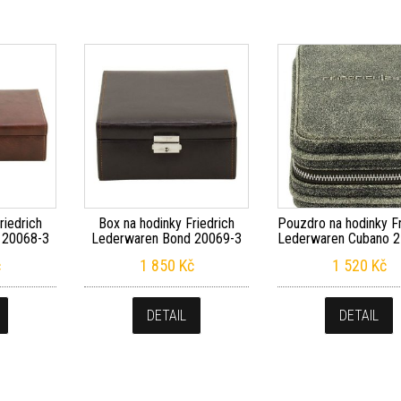
riedrich
Box na hodinky Friedrich
Pouzdro na hodinky Fr
 20068-3
Lederwaren Bond 20069-3
Lederwaren Cubano 
č
1 850
Kč
1 520
Kč
DETAIL
DETAIL