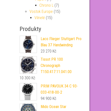
Chrono L
(7)
Vostok Europe
(15)
Vilnelé
(15)
Produkty
Laco Flieger Stuttgart Pro
Blau 37 Handwinding
23 270
Kč
Tissot PR 100
Chronograph
T150.417.11.041.00
10 300
Kč
PRIM PAVOUK 34 C 93-
033-418-00-2
94 900
Kč
Mido Ocean Star