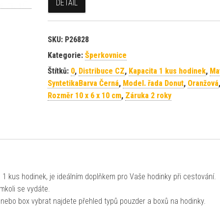
DETAIL
SKU:
P26828
Kategorie:
Šperkovnice
Štítků:
0
,
Distribuce CZ
,
Kapacita 1 kus hodinek
,
Mat
SyntetikaBarva Černá
,
Model. řada Donut
,
Oranžová
Rozměr 10 x 6 x 10 cm
,
Záruka 2 roky
1 kus hodinek, je ideálním doplňkem pro Vaše hodinky při cestování.
mkoli se vydáte.
 nebo box vybrat najdete přehled typů pouzder a boxů na hodinky.