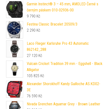
Garmin Instinct® 3 – 45 mm, AMOLED Černé s
černým páskem 010-02936-00
9 790
Kč
Festina Classic Bracelet 20509/3
2 290
Kč
Laco Flieger Karlsruhe Pro 43 Automatic
862142_288
27 120
Kč
Vulcain Cricket Tradition 39 mm - Eggshell - Black
Alligator
105 825
Kč
Alexander Shorokhoff Kandy Guilloche AS.KD02-
3E
76 590
Kč
Nivada Grenchen Aquamar Grey - Brown Leather