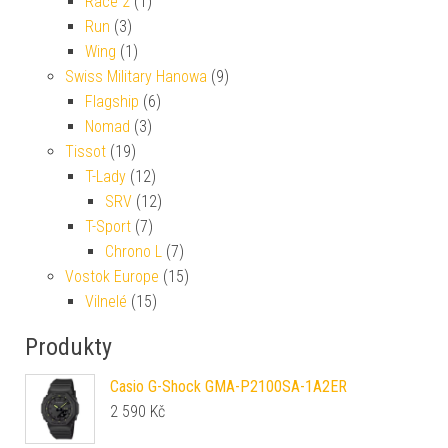
Race 2
(1)
Run
(3)
Wing
(1)
Swiss Military Hanowa
(9)
Flagship
(6)
Nomad
(3)
Tissot
(19)
T-Lady
(12)
SRV
(12)
T-Sport
(7)
Chrono L
(7)
Vostok Europe
(15)
Vilnelé
(15)
Produkty
Casio G-Shock GMA-P2100SA-1A2ER
2 590
Kč