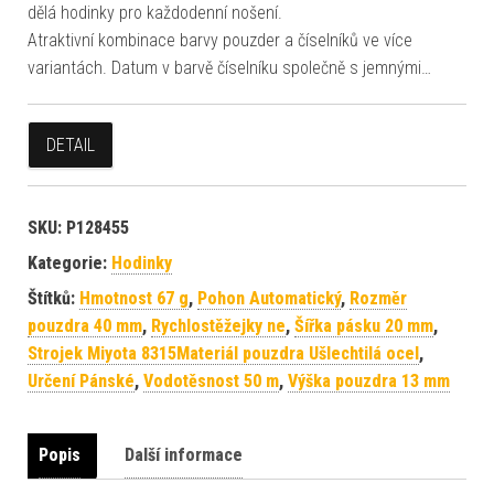
dělá hodinky pro každodenní nošení.
Atraktivní kombinace barvy pouzder a číselníků ve více
variantách. Datum v barvě číselníku společně s jemnými…
DETAIL
SKU:
P128455
Kategorie:
Hodinky
Štítků:
Hmotnost 67 g
,
Pohon Automatický
,
Rozměr
pouzdra 40 mm
,
Rychlostěžejky ne
,
Šířka pásku 20 mm
,
Strojek Miyota 8315Materiál pouzdra Ušlechtilá ocel
,
Určení Pánské
,
Vodotěsnost 50 m
,
Výška pouzdra 13 mm
Popis
Další informace