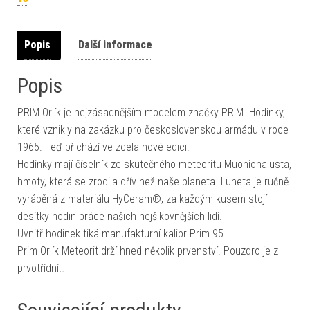
Popis
Další informace
Popis
PRIM Orlík je nejzásadnějším modelem značky PRIM. Hodinky,
které vznikly na zakázku pro československou armádu v roce
1965. Teď přichází ve zcela nové edici.
Hodinky mají číselník ze skutečného meteoritu Muonionalusta,
hmoty, která se zrodila dřív než naše planeta. Luneta je ručně
vyráběná z materiálu HyCeram®, za každým kusem stojí
desítky hodin práce našich nejšikovnějších lidí.
Uvnitř hodinek tiká manufakturní kalibr Prim 95.
Prim Orlík Meteorit drží hned několik prvenství. Pouzdro je z
prvotřídní…