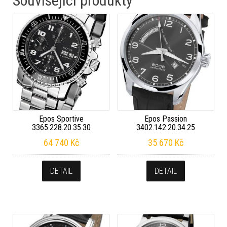
Související produkty
Epos Sportive
Epos Passion
3365.228.20.35.30
3402.142.20.34.25
64 740
Kč
35 670
Kč
DETAIL
DETAIL