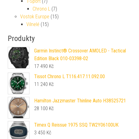
T-Sport
(7)
Chrono L
(7)
Vostok Europe
(15)
Vilnelé
(15)
Produkty
Garmin Instinct® Crossover AMOLED - Tactical
Edition Black 010-03398-02
17 490
Kč
Tissot Chrono L T116.417.11.092.00
11 240
Kč
Hamilton Jazzmaster Thinline Auto H38525721
28 100
Kč
Timex Q Reissue 1975 SSQ TW2Y06100UK
3 450
Kč