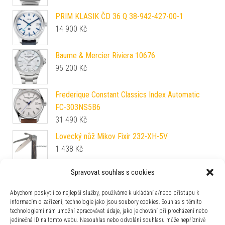
PRIM KLASIK ČD 36 Q 38-942-427-00-1
14 900
Kč
Baume & Mercier Riviera 10676
95 200
Kč
Frederique Constant Classics Index Automatic
FC-303NS5B6
31 490
Kč
Lovecký nůž Mikov Fixir 232-XH-5V
1 438
Kč
Spravovat souhlas s cookies
Biatec CS30M - limitovaná edice 30 let ČR a SR -
modrá - 16
Abychom poskytli co nejlepší služby, používáme k ukládání a/nebo přístupu k
36 990
Kč
informacím o zařízení, technologie jako jsou soubory cookies. Souhlas s těmito
technologiemi nám umožní zpracovávat údaje, jako je chování při procházení nebo
Festina Swiss Made 20032/1
jedinečná ID na tomto webu. Nesouhlas nebo odvolání souhlasu může nepříznivě