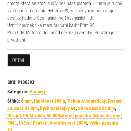
hmoty, která se zrodila dřív než naše planeta. Luneta je ručně
vyráběná z materiálu HyCeram®, za každým kusem stojí
desítky hodin práce našich nejšikovnějších lidí.
Uvnitř hodinek tiká manufakturní kalibr Prim 95.
Prim Orlík Meteorit drží hned několik prvenství. Pouzdro je z
prvotřídní…
DETAIL
SKU:
P130393
Kategorie:
Hodinky
Štítků:
6 mm
,
Hmotnost 188 g
,
Pohon Automatický
,
Rozměr
pouzdra 42 mm
,
Rychlostěžejky ne
,
Šířka pásku 22 mm
,
Strojek PRIM kalibr 95.00Materiál pouzdra Ušlechtilá ocel
904L
,
Určení Pánské
,
Vodotěsnost 200M
,
Výška pouzdra
13