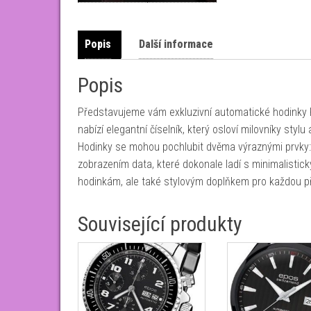
Popis
Další informace
Popis
Představujeme vám exkluzivní automatické hodinky
nabízí elegantní číselník, který osloví milovníky stylu a
Hodinky se mohou pochlubit dvěma výraznými prvky:
zobrazením data, které dokonale ladí s minimalisti
hodinkám, ale také stylovým doplňkem pro každou př
Související produkty