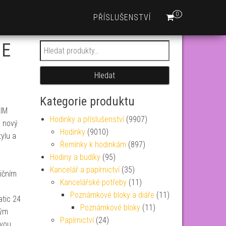
0
PŘÍSLUŠENSTVÍ
 E
Hledat:
Hledat
Kategorie produktu
RIM
Hodinky a příslušenství
(9907)
o nový
Hodinky
(9010)
tylu a
Řemínky k hodinkám
(897)
Hodiny a budíky
(95)
Kancelář a papírnictví
(35)
ičním
Kancelářské potřeby
(11)
Poznámkové bloky a diáře
(11)
tic 24
Poznámkové bloky
(11)
vým
Papírnictví
(24)
ovou…