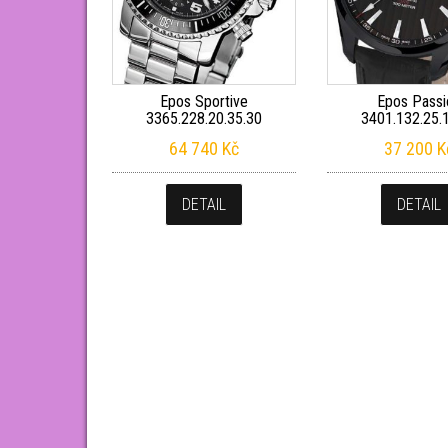
Epos Sportive
Epos Passi
3365.228.20.35.30
3401.132.25.
64 740
Kč
37 200
K
DETAIL
DETAIL