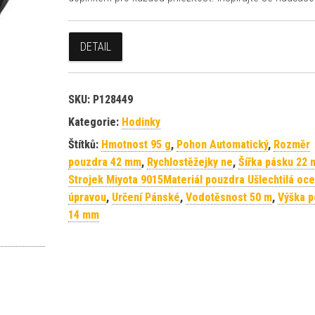
DETAIL
SKU:
P128449
Kategorie:
Hodinky
Štítků:
Hmotnost 95 g
,
Pohon Automatický
,
Rozměr
pouzdra 42 mm
,
Rychlostěžejky ne
,
Šířka pásku 22
Strojek Miyota 9015Materiál pouzdra Ušlechtilá oce
úpravou
,
Určení Pánské
,
Vodotěsnost 50 m
,
Výška 
14 mm