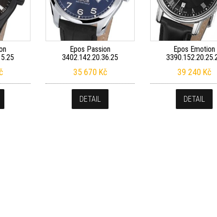
on
Epos Passion
Epos Emotion
15.25
3402.142.20.36.25
3390.152.20.25.
č
35 670
Kč
39 240
Kč
DETAIL
DETAIL