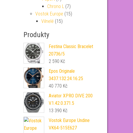
Chrono L
(7)
Vostok Europe
(15)
Vilnelé
(15)
Produkty
Festina Classic Bracelet
20736/5
2 590
Kč
Epos Originale
3437.132.24.16.25
40 770
Kč
Aviator XPRO DIVE 200
V.1.42.0.371.5
13 390
Kč
Vostok Europe Undine
VK64-515E627