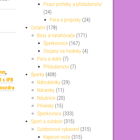
Psací potřeby a příslušenství
(24)
Pera a propisky
(24)
Ostatní
(178)
Boxy a natahovače
(171)
Šperkovnice
(167)
Stojany na hodinky
(4)
Pera a diáře
(7)
Příslušenství
(7)
 mm
,
Šperky
(408)
l s IPB
Náhrdelníky
(29)
pouzdra
Náramky
(11)
Náušnice
(20)
Přívěsky
(15)
Šperkovnice
(333)
Sport a outdoor
(315)
Outdoorové vybavení
(315)
Kapesní nože
(315)