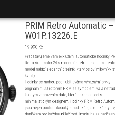
PRIM Retro Automatic –
W01P.13226.E
19 990
Kč
Představujeme vám exkluzivní automatické hodinky P
Retro Automatic 24 s moderním retro designem. Tent
model nabízí elegantní číselník, který osloví milovníky s
kvality.
Hodinky se mohou pochlubit dvěma výraznými prvky:
originálním 3D rotorem PRIM se symbolem lva a netrad
kulatým zobrazením data, které dokonale ladí s
minimalistickým designem. Hodinky PRIM Retro Automa
jsou nejen poctou klasickým hodinkám, ale také stylo
doplňkem pro každou příležitost. Inspirujte se nadčas