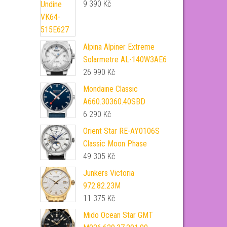
9 390
Kč
Alpina Alpiner Extreme
Solarmetre AL-140W3AE6
26 990
Kč
Mondaine Classic
A660.30360.40SBD
6 290
Kč
Orient Star RE-AY0106S
Classic Moon Phase
49 305
Kč
Junkers Victoria
972.82.23M
11 375
Kč
Mido Ocean Star GMT