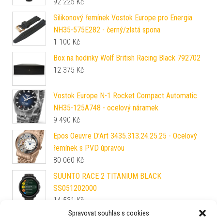
92 225
Kč
Silikonový řemínek Vostok Europe pro Energia
NH35-575E282 - černý/zlatá spona
1 100
Kč
Box na hodinky Wolf British Racing Black 792702
12 375
Kč
Vostok Europe N-1 Rocket Compact Automatic
NH35-125A748 - ocelový náramek
9 490
Kč
Epos Oeuvre D’Art 3435.313.24.25.25 - Ocelový
řemínek s PVD úpravou
80 060
Kč
SUUNTO RACE 2 TITANIUM BLACK
SS051202000
14 531
Kč
Spravovat souhlas s cookies
Maurice Lacroix Aikon Ladies AI1108-PVP02-