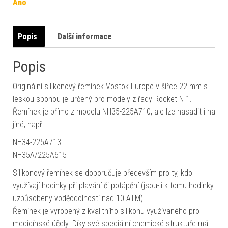
Ano
Popis
Další informace
Popis
Originální silikonový řemínek Vostok Europe v šířce 22 mm s
leskou sponou je určený pro modely z řady Rocket N-1.
Řemínek je přímo z modelu NH35-225A710, ale lze nasadit i na
jiné, např.:
NH34-225A713
NH35A/225A615
Silikonový řemínek se doporučuje především pro ty, kdo
využívají hodinky při plavání či potápění (jsou-li k tomu hodinky
uzpůsobeny voděodolností nad 10 ATM).
Řemínek je vyrobený z kvalitního silikonu využívaného pro
medicínské účely. Díky své speciální chemické struktuře má