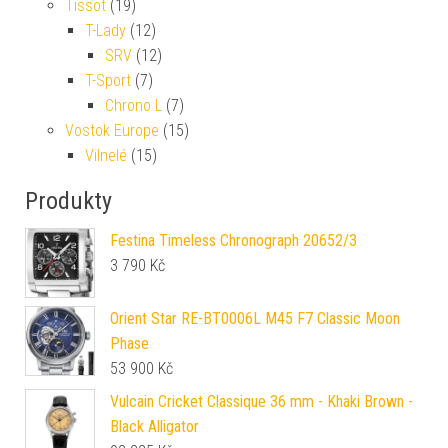
Tissot
(19)
T-Lady
(12)
SRV
(12)
T-Sport
(7)
Chrono L
(7)
Vostok Europe
(15)
Vilnelé
(15)
Produkty
Festina Timeless Chronograph 20652/3
3 790
Kč
Orient Star RE-BT0006L M45 F7 Classic Moon
Phase
53 900
Kč
Vulcain Cricket Classique 36 mm - Khaki Brown -
Black Alligator