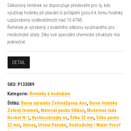
Silikonový řemínek se doporučuje především pro ty, kdo
využívají hodinky při plavání či potápění (jsou-li k tomu hodinky
uzpůsobeny voděodolností nad 10 ATM).
Řemínek je vyrobený z kvalitního silikonu využívaného pro
medicínské účely. Díky své speciální chemické struktuře má
jedinečné…
DETAIL
SKU:
P133089
Kategorie:
Řemínky k hodinkám
Štítků:
Barva náramku ZelenáSpona Ano
,
Barva řemínku
Zelený řemínek
,
Materiál pásku Silikon
,
Modelová řada
Rocket N-1
,
Rychlostěžejky ne
,
Šířka 22 mm
,
Šířka pásku
22 mm
,
Unisex
,
Určení Pánské
,
Voděodolný / Water Proof