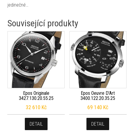
jedinečné…
Související produkty
Epos Originale
Epos Oeuvre D’Art
3427.130.20.55.25
3400.122.20.35.25
32 610
Kč
69 140
Kč
DETAIL
DETAIL