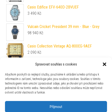
Casio Edifice EFV-640D-2BVUEF
3 490
Kč
Vulcain Cricket President 39 mm - Blue - Grey
98 940
Kč
Casio Collection Vintage AQ-800EG-9AEF
2 090
Kč
Spravovat souhlas s cookies
Ball Engineer III Legend Arabic (40mm) COSC
Rainbow Limited Edition NM9016C-S7C-BER
Abychom poskytli co nejlepší služby, používáme k ukládání a/nebo přístupu k
75 400
Kč
informacím o zařízení, technologie jako jsou soubory cookies. Souhlas s těmito
technologiemi nám umožní zpracovávat údaje, jako je chování při procházení nebo
Festina Boyfriend 20503/7
jedinečná ID na tomto webu. Nesouhlas nebo odvolání souhlasu může nepříznivě
3 590
Kč
ovlivnit určité vlastnosti a funkce.
Příjmout