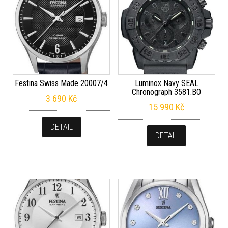
Festina Swiss Made 20007/4
Luminox Navy SEAL
Chronograph 3581.BO
3 690
Kč
15 990
Kč
DETAIL
DETAIL