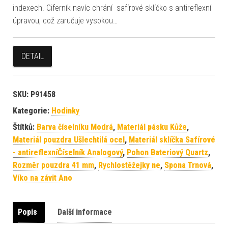
indexech. Ciferník navíc chrání safírové sklíčko s antireflexní
úpravou, což zaručuje vysokou…
DETAIL
SKU:
P91458
Kategorie:
Hodinky
Štítků:
Barva číselníku Modrá
,
Materiál pásku Kůže
,
Materiál pouzdra Ušlechtilá ocel
,
Materiál sklíčka Safírové
- antireflexníČíselník Analogový
,
Pohon Bateriový Quartz
,
Rozměr pouzdra 41 mm
,
Rychlostěžejky ne
,
Spona Trnová
,
Víko na závit Ano
Popis
Další informace