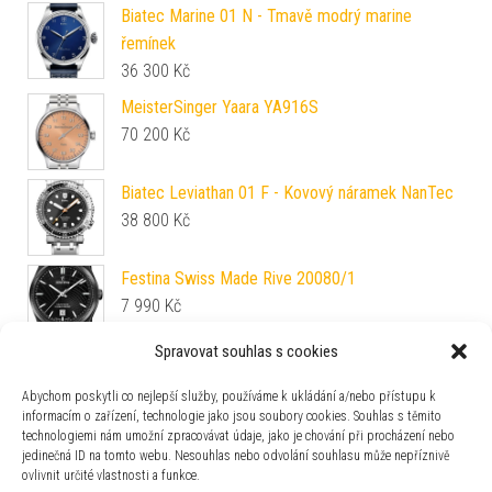
Biatec Marine 01 N - Tmavě modrý marine
řemínek
36 300
Kč
MeisterSinger Yaara YA916S
70 200
Kč
Biatec Leviathan 01 F - Kovový náramek NanTec
38 800
Kč
Festina Swiss Made Rive 20080/1
7 990
Kč
Spravovat souhlas s cookies
Alexander Shorokhoff Four Seasons AS.APV-4S
61 790
Kč
Abychom poskytli co nejlepší služby, používáme k ukládání a/nebo přístupu k
informacím o zařízení, technologie jako jsou soubory cookies. Souhlas s těmito
technologiemi nám umožní zpracovávat údaje, jako je chování při procházení nebo
Festina Chrono Bike 20724/3
jedinečná ID na tomto webu. Nesouhlas nebo odvolání souhlasu může nepříznivě
5 890
Kč
ovlivnit určité vlastnosti a funkce.