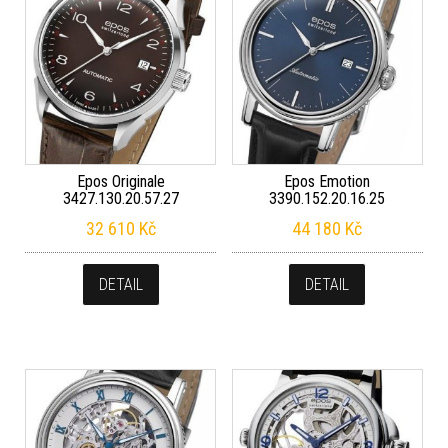
Epos Originale
Epos Emotion
3427.130.20.57.27
3390.152.20.16.25
32 610
Kč
44 180
Kč
DETAIL
DETAIL