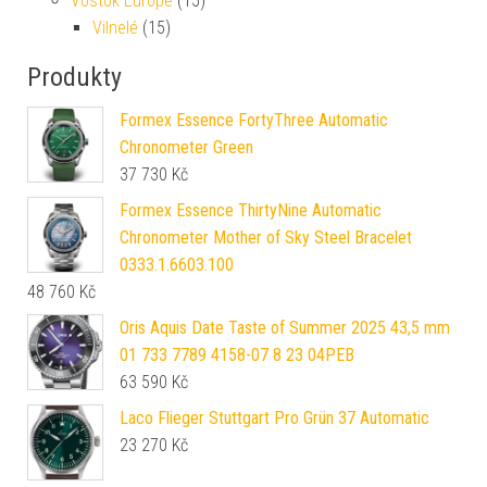
Vostok Europe
(15)
Vilnelé
(15)
Produkty
Formex Essence FortyThree Automatic
Chronometer Green
37 730
Kč
Formex Essence ThirtyNine Automatic
Chronometer Mother of Sky Steel Bracelet
0333.1.6603.100
48 760
Kč
Oris Aquis Date Taste of Summer 2025 43,5 mm
01 733 7789 4158-07 8 23 04PEB
63 590
Kč
Laco Flieger Stuttgart Pro Grün 37 Automatic
23 270
Kč