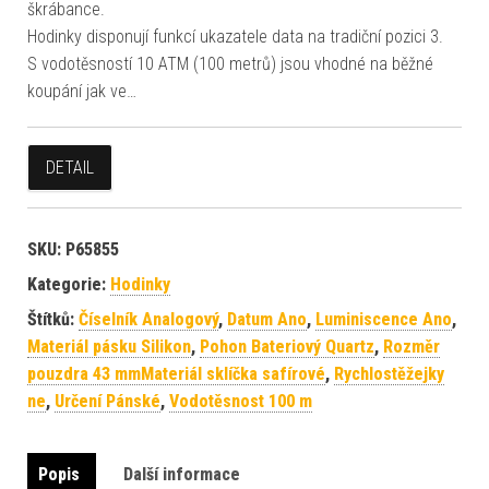
škrábance.
Hodinky disponují funkcí ukazatele data na tradiční pozici 3.
S vodotěsností 10 ATM (100 metrů) jsou vhodné na běžné
koupání jak ve…
DETAIL
SKU:
P65855
Kategorie:
Hodinky
Štítků:
Číselník Analogový
,
Datum Ano
,
Luminiscence Ano
,
Materiál pásku Silikon
,
Pohon Bateriový Quartz
,
Rozměr
pouzdra 43 mmMateriál sklíčka safírové
,
Rychlostěžejky
ne
,
Určení Pánské
,
Vodotěsnost 100 m
Popis
Další informace