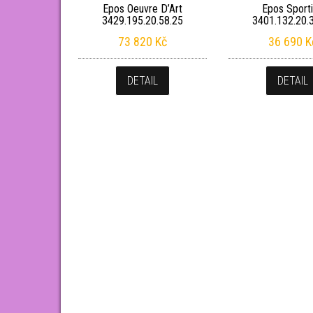
Epos Oeuvre D’Art
Epos Sport
3429.195.20.58.25
3401.132.20.
73 820
Kč
36 690
K
DETAIL
DETAIL