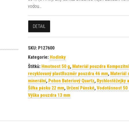
vodou…
DETAIL
SKU:
P127600
Kategorie:
Hodinky
Štítků:
Hmotnost 50 g
,
Materiál pouzdra Kompozitní
recyklovaný plastRozměr pouzdra 46 mm
,
Materiál 
minerální
,
Pohon Bateriový Quartz
,
Rychlostěžejky 
Šířka pásku 22 mm
,
Určení Pánské
,
Vodotěsnost 50
Výška pouzdra 13 mm