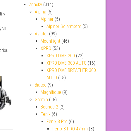
Značky
(314)
Alpina
(5)
í v
Alpiner
(5)
Alpiner Solarmetre
(5)
ných
Aviator
(99)
Moonflight
(46)
XPRO
(53)
vodou…
XPRO DIVE 200
(22)
XPRO DIVE 300 AUTO
(16)
XPRO DIVE BREATHER 300
AUTO
(15)
Biatec
(9)
Magnifique
(9)
Garmin
(18)
Bounce 2
(2)
Fenix
(6)
Fenix 8 Pro
(6)
Fenix 8 PRO 47mm
(3)