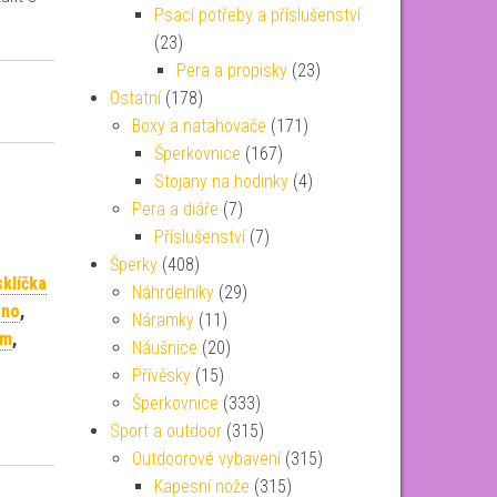
Psací potřeby a příslušenství
(23)
Pera a propisky
(23)
Ostatní
(178)
Boxy a natahovače
(171)
Šperkovnice
(167)
Stojany na hodinky
(4)
Pera a diáře
(7)
Příslušenství
(7)
Šperky
(408)
sklíčka
Náhrdelníky
(29)
ano
,
Náramky
(11)
 m
,
Náušnice
(20)
Přívěsky
(15)
Šperkovnice
(333)
Sport a outdoor
(315)
Outdoorové vybavení
(315)
Kapesní nože
(315)