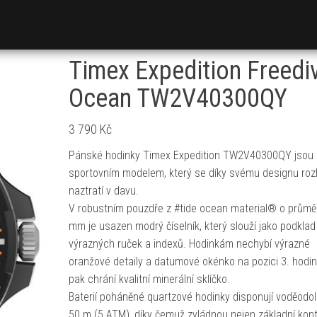
Timex Expedition Freedi
Ocean TW2V40300QY
3 790
Kč
Pánské hodinky Timex Expedition TW2V40300QY jsou
sportovním modelem, který se díky svému designu ro
naztratí v davu.
V robustním pouzdře z #tide ocean material® o průmě
mm je usazen modrý číselník, který slouží jako podklad
výrazných ruček a indexů. Hodinkám nechybí výrazné
oranžové detaily a datumové okénko na pozici 3. hodin
pak chrání kvalitní minerální sklíčko.
Baterií poháněné quartzové hodinky disponují voděodol
50 m (5 ATM), díky čemuž zvládnou nejen základní kont