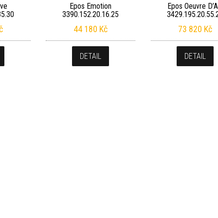
ive
Epos Emotion
Epos Oeuvre D’A
35.30
3390.152.20.16.25
3429.195.20.55.
č
44 180
Kč
73 820
Kč
DETAIL
DETAIL