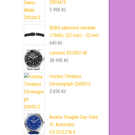
20034/3
5 990
Kč
BEAR silikonový řemínek
1794XL (22 mm) - 22 mm
640
Kč
Luminox XS.0921.M
38 990
Kč
Festina Timeless
Chronograph 20695/2
3 690
Kč
Aviator Douglas Day-Date
41 Automatic
V.3.35.0.276.4