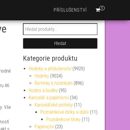
0
PŘÍSLUŠENSTVÍ
ve
Hledat:
Hledat
Kategorie produktu
Hodinky a příslušenství
(9920)
zhodně
Hodinky
(9024)
Řemínky k hodinkám
(896)
ru 46
Hodiny a budíky
(95)
Kancelář a papírnictví
(34)
Kancelářské potřeby
(11)
y. Vše
Poznámkové bloky a diáře
(11)
Poznámkové bloky
(11)
ností
Papírnictví
(23)
akt s