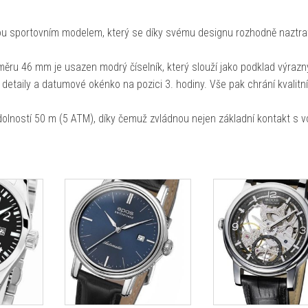
 sportovním modelem, který se díky svému designu rozhodně naztrat
ěru 46 mm je usazen modrý číselník, který slouží jako podklad výraz
etaily a datumové okénko na pozici 3. hodiny. Vše pak chrání kvalitní
dolností 50 m (5 ATM), díky čemuž zvládnou nejen základní kontakt s 