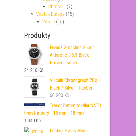
Chrono L
(7)
Vostok Europe
(15)
Vilnelé
(15)
Produkty
Nivada Grenchen Super
Antarctic 3.6.9 Black -
Brown Leather
24 210
Kč
Vulcain Chronograph 70's -
Black / Silver - Rubber
66 200
Kč
Traser řemen textilní NATO
tmavě modrý - 18 mm - 18 mm
1 040
Kč
Festina Swiss Made