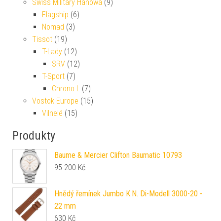
Swiss Military Hanowa
(9)
Flagship
(6)
Nomad
(3)
Tissot
(19)
T-Lady
(12)
SRV
(12)
T-Sport
(7)
Chrono L
(7)
Vostok Europe
(15)
Vilnelé
(15)
Produkty
Baume & Mercier Clifton Baumatic 10793
95 200
Kč
Hnědý řemínek Jumbo K.N. Di-Modell 3000-20 -
22 mm
630
Kč