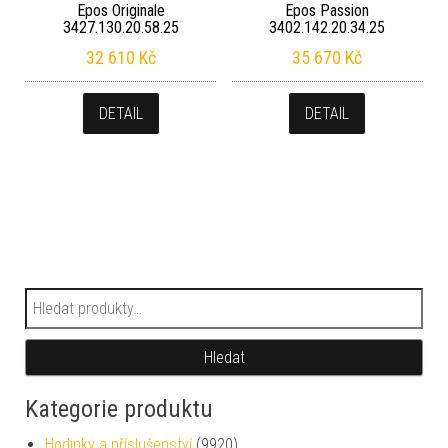
Epos Originale
Epos Passion
3427.130.20.58.25
3402.142.20.34.25
32 610
Kč
35 670
Kč
DETAIL
DETAIL
Hledat:
Hledat
Kategorie produktu
Hodinky a příslušenství
(9920)