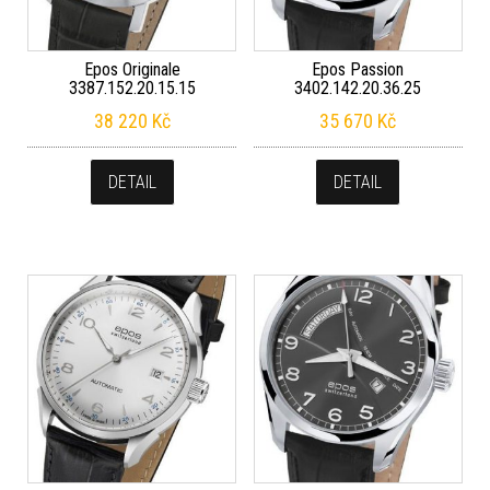
Epos Originale
Epos Passion
3387.152.20.15.15
3402.142.20.36.25
38 220
Kč
35 670
Kč
DETAIL
DETAIL