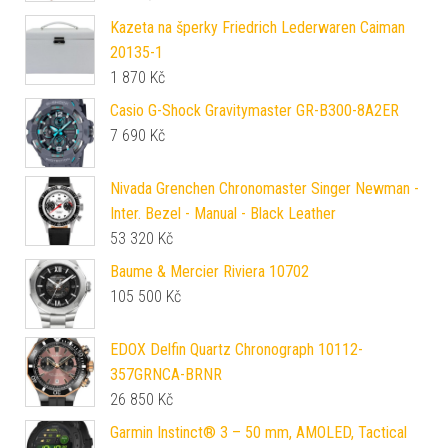
Kazeta na šperky Friedrich Lederwaren Caiman
20135-1
1 870
Kč
Casio G-Shock Gravitymaster GR-B300-8A2ER
7 690
Kč
Nivada Grenchen Chronomaster Singer Newman -
Inter. Bezel - Manual - Black Leather
53 320
Kč
Baume & Mercier Riviera 10702
105 500
Kč
EDOX Delfin Quartz Chronograph 10112-
357GRNCA-BRNR
26 850
Kč
Garmin Instinct® 3 – 50 mm, AMOLED, Tactical