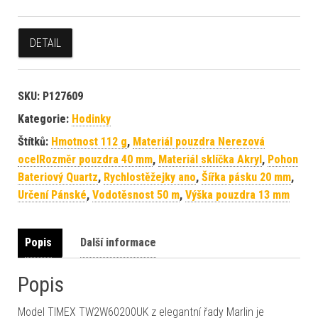
DETAIL
SKU:
P127609
Kategorie:
Hodinky
Štítků:
Hmotnost 112 g
,
Materiál pouzdra Nerezová
ocelRozměr pouzdra 40 mm
,
Materiál sklíčka Akryl
,
Pohon
Bateriový Quartz
,
Rychlostěžejky ano
,
Šířka pásku 20 mm
,
Určení Pánské
,
Vodotěsnost 50 m
,
Výška pouzdra 13 mm
Popis
Další informace
Popis
Model TIMEX TW2W60200UK z elegantní řady Marlin je