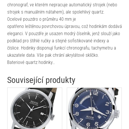
chronograf, ve kterém nepracuje automatický strojek (nebo
strojek s manuálním nátahem), ale spolehlivý quartz.
Ocelové pouzdro o průměru 40 mm je
opatřeno leštěnou povrchovou úpravou, což hodinkám dodává
eleganci. V pouzdře je usazen modrý číselník, jenž slouží jako
podklad pro štíhlé ručky a stejně sofistikované indexy a
číslice. Hodinky disponují funkcí chronografu, tachymetru a
ukazatele data. Vše pak chrání akrylátové sklíčko.
Bateriové quartz hodinky…
Související produkty