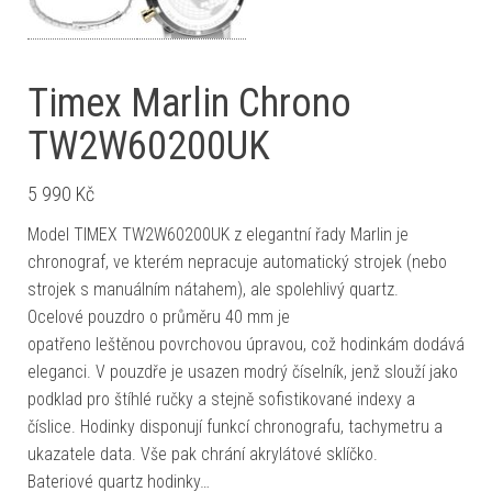
Timex Marlin Chrono
TW2W60200UK
5 990
Kč
Model TIMEX TW2W60200UK z elegantní řady Marlin je
chronograf, ve kterém nepracuje automatický strojek (nebo
strojek s manuálním nátahem), ale spolehlivý quartz.
Ocelové pouzdro o průměru 40 mm je
opatřeno leštěnou povrchovou úpravou, což hodinkám dodává
eleganci. V pouzdře je usazen modrý číselník, jenž slouží jako
podklad pro štíhlé ručky a stejně sofistikované indexy a
číslice. Hodinky disponují funkcí chronografu, tachymetru a
ukazatele data. Vše pak chrání akrylátové sklíčko.
Bateriové quartz hodinky…