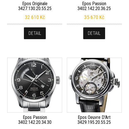
Epos Originale
Epos Passion
3427.130.20.55.25
3402.142.20.36.25
32 610
Kč
35 670
Kč
DETAIL
DETAIL
Epos Passion
Epos Oeuvre D’Art
3402.142.20.34.30
3429.195.20.55.25