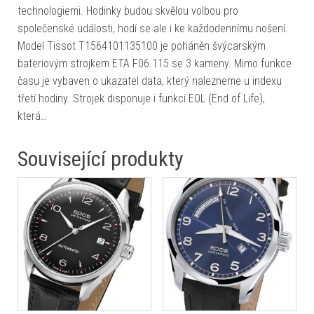
technologiemi. Hodinky budou skvělou volbou pro
společenské události, hodí se ale i ke každodennímu nošení.
Model Tissot T1564101135100 je poháněn švýcarským
bateriovým strojkem ETA F06.115 se 3 kameny. Mimo funkce
času je vybaven o ukazatel data, který nalezneme u indexu
třetí hodiny. Strojek disponuje i funkcí EOL (End of Life),
která…
Související produkty