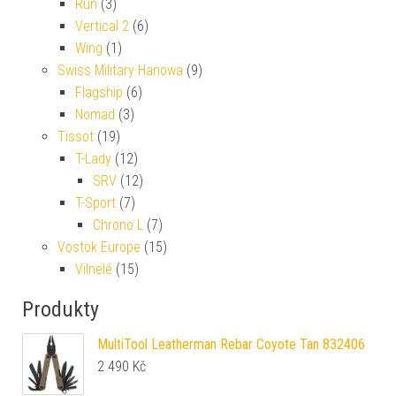
Run
(3)
Vertical 2
(6)
Wing
(1)
Swiss Military Hanowa
(9)
Flagship
(6)
Nomad
(3)
Tissot
(19)
T-Lady
(12)
SRV
(12)
T-Sport
(7)
Chrono L
(7)
Vostok Europe
(15)
Vilnelé
(15)
Produkty
MultiTool Leatherman Rebar Coyote Tan 832406
2 490
Kč