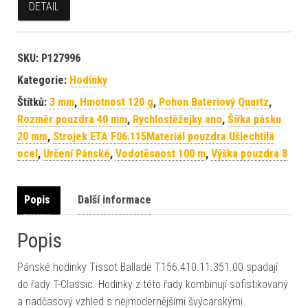
DETAIL
SKU:
P127996
Kategorie:
Hodinky
Štítků:
3 mm
,
Hmotnost 120 g
,
Pohon Bateriový Quartz
,
Rozměr pouzdra 40 mm
,
Rychlostěžejky ano
,
Šířka pásku
20 mm
,
Strojek ETA F06.115Materiál pouzdra Ušlechtilá
ocel
,
Určení Pánské
,
Vodotěsnost 100 m
,
Výška pouzdra 8
Popis
Další informace
Popis
Pánské hodinky Tissot Ballade T156.410.11.351.00 spadají
do řady T-Classic. Hodinky z této řady kombinují sofistikovaný
a nadčasový vzhled s nejmodernějšími švýcarskými