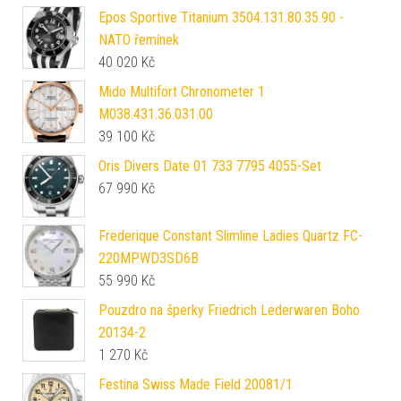
Epos Sportive Titanium 3504.131.80.35.90 -
NATO řemínek
40 020
Kč
Mido Multifort Chronometer 1
M038.431.36.031.00
39 100
Kč
Oris Divers Date 01 733 7795 4055-Set
67 990
Kč
Frederique Constant Slimline Ladies Quartz FC-
220MPWD3SD6B
55 990
Kč
Pouzdro na šperky Friedrich Lederwaren Boho
20134-2
1 270
Kč
Festina Swiss Made Field 20081/1