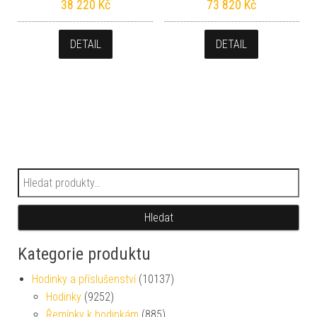
38 220
Kč
73 820
Kč
DETAIL
DETAIL
Hledat:
Hledat
Kategorie produktu
Hodinky a příslušenství
(10137)
Hodinky
(9252)
Řemínky k hodinkám
(885)