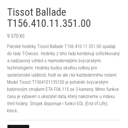
Tissot Ballade
T156.410.11.351.00
9 370
Kč
Pánské hodinky Tissot Ballade T156.410.11.351.00 spadají
do řady T-Classic. Hodinky z této řady kombinují sofistikovaný
a nadčasový vzhled s nejmodernějšími švýcarskými
technologiemi. Hodinky budou skvělou volbou pro
společenské události, hodí se ale i ke každodennímu nošení.
Model Tissot T1564101135100 je poháněn švýcarským
bateriovým strojkem ETA F06.115 se 3 kameny. Mimo funkce
času je vybaven o ukazatel data, který nalezneme u indexu
třetí hodiny. Strojek disponuje i funkcí EOL (End of Life),
která…