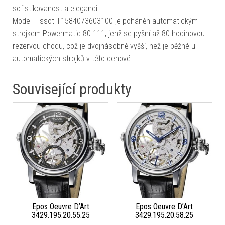
sofistikovanost a eleganci.
Model Tissot T1584073603100 je poháněn automatickým
strojkem Powermatic 80.111, jenž se pyšní až 80 hodinovou
rezervou chodu, což je dvojnásobně vyšší, než je běžné u
automatických strojků v této cenové…
Související produkty
Epos Oeuvre D’Art
Epos Oeuvre D’Art
3429.195.20.55.25
3429.195.20.58.25