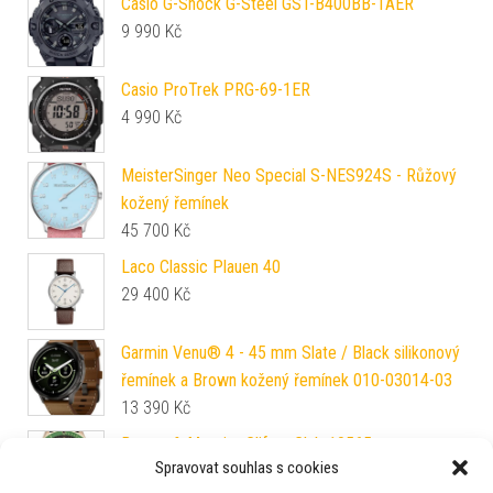
Casio G-Shock G-Steel GST-B400BB-1AER
9 990
Kč
Casio ProTrek PRG-69-1ER
4 990
Kč
MeisterSinger Neo Special S-NES924S - Růžový
kožený řemínek
45 700
Kč
Laco Classic Plauen 40
29 400
Kč
Garmin Venu® 4 - 45 mm Slate / Black silikonový
řemínek a Brown kožený řemínek 010-03014-03
13 390
Kč
Baume & Mercier Clifton Club 10565
Spravovat souhlas s cookies
91 300
Kč