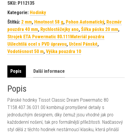
SKU:
P112135
Kategorie:
Hodinky
Štítků:
2 mm
,
Hmotnost 58 g
,
Pohon Automatický
,
Rozměr
pouzdra 40 mm
,
Rychlostěžejky ano
,
Šířka pásku 20 mm
,
Strojek ETA Powermatic 80.111Materiál pouzdra
Ušlechtilá ocel s PVD úpravou
,
Určení Pánské
,
Vodotěsnost 50 m
,
Výška pouzdra 10
Popis
Další informace
Popis
Pánské hodinky Tissot Classic Dream Powermatic 80
T158.407.36.031.00 kombinují promyšlené detaily s
jednoduchým designem, díky čemuž jsou vhodné jak pro
každodenní nošení, tak pro formálnější příležitosti. Nadčasový
styl dělá z těchto hodinek nestárnoucí klasiku, která přináší