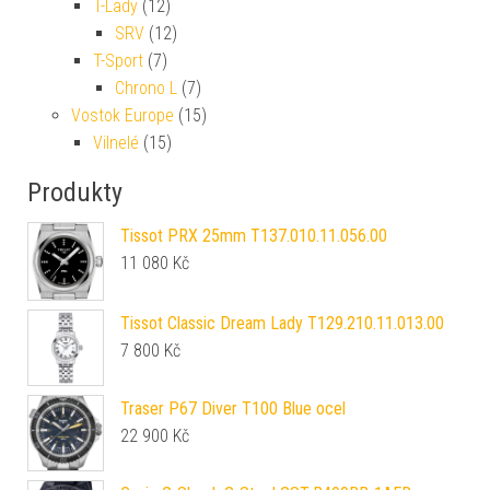
T-Lady
(12)
SRV
(12)
T-Sport
(7)
Chrono L
(7)
Vostok Europe
(15)
Vilnelé
(15)
Produkty
Tissot PRX 25mm T137.010.11.056.00
11 080
Kč
Tissot Classic Dream Lady T129.210.11.013.00
7 800
Kč
Traser P67 Diver T100 Blue ocel
22 900
Kč