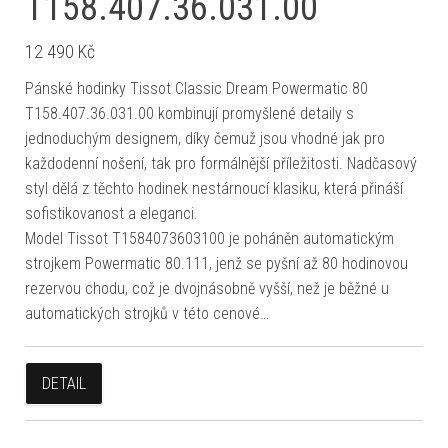
T158.407.36.031.00
12 490
Kč
Pánské hodinky Tissot Classic Dream Powermatic 80
T158.407.36.031.00 kombinují promyšlené detaily s
jednoduchým designem, díky čemuž jsou vhodné jak pro
každodenní nošení, tak pro formálnější příležitosti. Nadčasový
styl dělá z těchto hodinek nestárnoucí klasiku, která přináší
sofistikovanost a eleganci.
Model Tissot T1584073603100 je poháněn automatickým
strojkem Powermatic 80.111, jenž se pyšní až 80 hodinovou
rezervou chodu, což je dvojnásobně vyšší, než je běžné u
automatických strojků v této cenové…
DETAIL