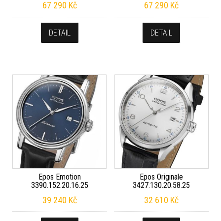
67 290
Kč
67 290
Kč
DETAIL
DETAIL
Epos Emotion
Epos Originale
3390.152.20.16.25
3427.130.20.58.25
39 240
Kč
32 610
Kč