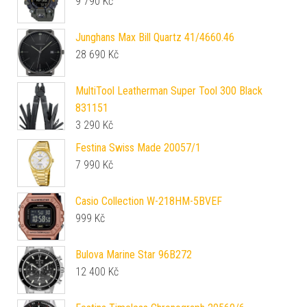
9 790
Kč
Junghans Max Bill Quartz 41/4660.46
28 690
Kč
MultiTool Leatherman Super Tool 300 Black
831151
3 290
Kč
Festina Swiss Made 20057/1
7 990
Kč
Casio Collection W-218HM-5BVEF
999
Kč
Bulova Marine Star 96B272
12 400
Kč