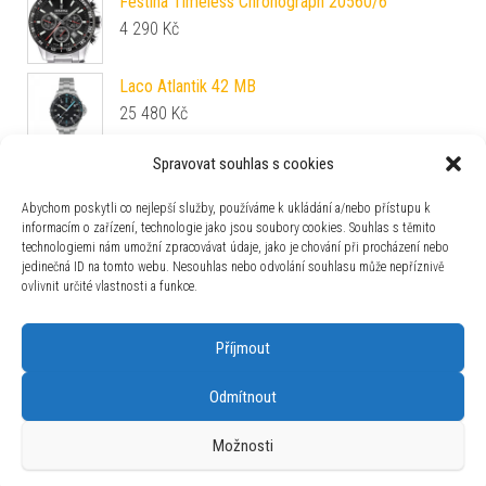
Festina Timeless Chronograph 20560/6
4 290
Kč
Laco Atlantik 42 MB
25 480
Kč
Spravovat souhlas s cookies
Festina Chrono Bike Special edition 20758/1
8 490
Kč
Abychom poskytli co nejlepší služby, používáme k ukládání a/nebo přístupu k
informacím o zařízení, technologie jako jsou soubory cookies. Souhlas s těmito
technologiemi nám umožní zpracovávat údaje, jako je chování při procházení nebo
Vulcain Skindiver Nautique Blue with Khaki Brown
jedinečná ID na tomto webu. Nesouhlas nebo odvolání souhlasu může nepříznivě
Lum - Brown Plain
ovlivnit určité vlastnosti a funkce.
39 500
Kč
Příjmout
Odmítnout
Používáme WordPress (v češtině).
|
Šablona: Bulk Shop
| ACIT
Možnosti
s.r.o. Chodovská 228/3 Praha 4 IČ: 26454424