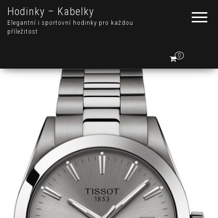
Hodinky – Kabelky
Elegantní i sportovní hodinky pro každou
příležitost
0