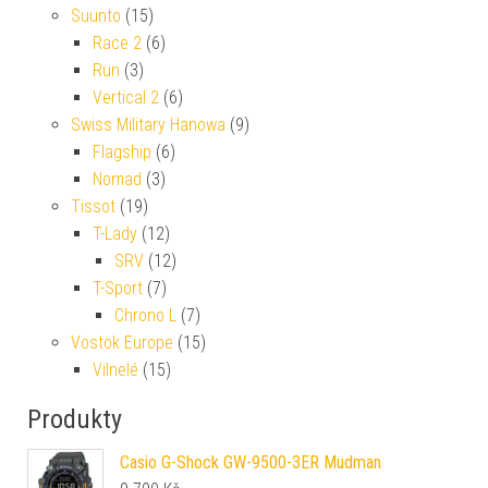
Suunto
(15)
Race 2
(6)
Run
(3)
Vertical 2
(6)
Swiss Military Hanowa
(9)
Flagship
(6)
Nomad
(3)
Tissot
(19)
T-Lady
(12)
SRV
(12)
T-Sport
(7)
Chrono L
(7)
Vostok Europe
(15)
Vilnelé
(15)
Produkty
Casio G-Shock GW-9500-3ER Mudman