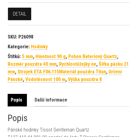
DETAIL
SKU:
P26098
Kategorie:
Hodinky
Štítků:
5 mm
,
Hmotnost 90 g
,
Pohon Bateriový Quartz
,
Rozměr pouzdra 40 mm
,
Rychlostěžejky ne
,
Šířka pásku 21
mm
,
Strojek ETA F06.115Materiál pouzdra Titan
,
Určení
Pánské
,
Vodotěsnost 100 m
,
Výška pouzdra 8
Popis
Další informace
Popis
Pánské hodinky Tissot Gentleman Quartz