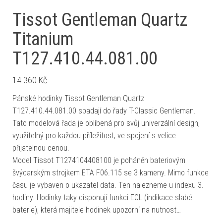
Tissot Gentleman Quartz
Titanium
T127.410.44.081.00
14 360
Kč
Pánské hodinky Tissot Gentleman Quartz
T127.410.44.081.00 spadají do řady T-Classic Gentleman.
Tato modelová řada je oblíbená pro svůj univerzální design,
využitelný pro každou příležitost, ve spojení s velice
přijatelnou cenou.
Model Tissot T1274104408100 je poháněn bateriovým
švýcarským strojkem ETA F06.115 se 3 kameny. Mimo funkce
času je vybaven o ukazatel data. Ten nalezneme u indexu 3.
hodiny. Hodinky taky disponují funkci EOL (indikace slabé
baterie), která majitele hodinek upozorní na nutnost…