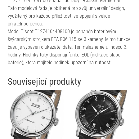
T127.410.44.081.00 spadají do řady T-Classic Gentleman.
Tato modelová řada je oblíbená pro svůj univerzální design,
využitelný pro každou příležitost, ve spojení s velice
přijatelnou cenou.
Model Tissot T1274104408100 je poháněn bateriovým
švýcarským strojkem ETA F06.115 se 3 kameny. Mimo funkce
času je vybaven o ukazatel data. Ten nalezneme u indexu 3.
hodiny. Hodinky taky disponují funkci EOL (indikace slabé
baterie), která majitele hodinek upozorní na nutnost…
Související produkty