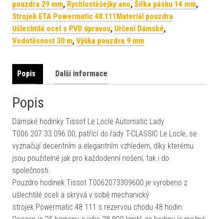
pouzdra 29 mm
,
Rychlostěžejky ano
,
Šířka pásku 14 mm
,
Strojek ETA Powermatic 48.111Materiál pouzdra
Ušlechtilá ocel s PVD úpravou
,
Určení Dámské
,
Vodotěsnost 30 m
,
Výška pouzdra 9 mm
Popis
Další informace
Popis
Dámské hodinky Tissot Le Locle Automatic Lady
T006.207.33.096.00, patřící do řady T-CLASSIC Le Locle, se
vyznačují decentním a elegantním vzhledem, díky kterému
jsou použitelné jak pro každodenní nošení, tak i do
společnosti.
Pouzdro hodinek Tissot T0062073309600 je vyrobeno z
ušlechtilé oceli a skrývá v sobě mechanický
strojek Powermatic 48.111 s rezervou chodu 48 hodin.