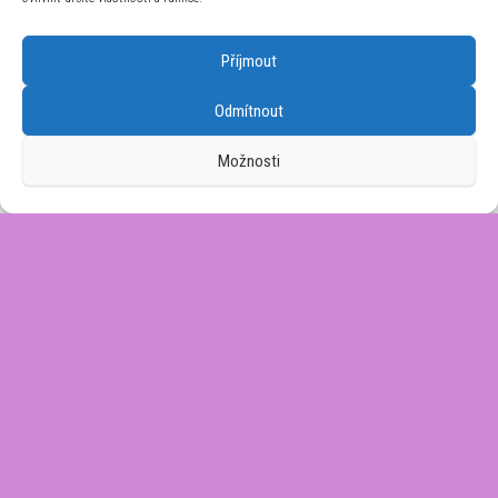
V.3.20.0.141.4
28 190
Kč
Příjmout
Hamilton Khaki Field Murph 38mm Automatic
Odmítnout
H70405710
26 400
Kč
Možnosti
Náramek Orient PDCGYSS (pro model CTDAC)
1 112
Kč
Používáme WordPress (v češtině).
|
Šablona: Bulk Shop
| ACIT