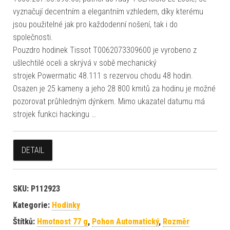
vyznačují decentním a elegantním vzhledem, díky kterému
jsou použitelné jak pro každodenní nošení, tak i do
společnosti.
Pouzdro hodinek Tissot T0062073309600 je vyrobeno z
ušlechtilé oceli a skrývá v sobě mechanický
strojek Powermatic 48.111 s rezervou chodu 48 hodin.
Osazen je 25 kameny a jeho 28 800 kmitů za hodinu je možné
pozorovat průhledným dýnkem. Mimo ukazatel datumu má
strojek funkci hackingu …
DETAIL
SKU:
P112923
Kategorie:
Hodinky
Štítků:
Hmotnost 77 g
,
Pohon Automatický
,
Rozměr