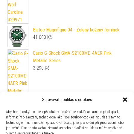
Biatec Magnifique 04 - Zelený kožený řemínek
41 000
Kč
Casio G-Shock GMA-S2100MD-4AER Pink
Metallic Series
3 290
Kč
Spravovat souhlas s cookies
BEAR silikonový řemínek 1826 (20 mm) - 20 mm
Abychom poskytli co nejlepší služby, používáme k ukládání a/nebo přístupu k
660
Kč
informacím o zařízení, technologie jako jsou soubory cookies. Souhlas s těmito
technologiemi nám umožní zpracovávat údaje, jako je chování při procházení nebo
jedinečná ID na tomto webu. Nesouhlas nebo odvolání souhlasu může nepříznivě
Aviator Douglas Day-Date Automatic
ovlivnit určité vlastnosti a funkce.