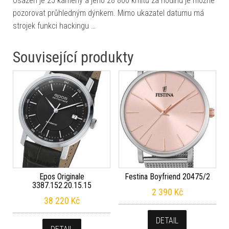
Osazen je 25 kameny a jeho 28 800 kmitů za hodinu je možné
pozorovat průhledným dýnkem. Mimo ukazatel datumu má
strojek funkci hackingu …
Související produkty
Epos Originale
Festina Boyfriend 20475/2
3387.152.20.15.15
2 390
Kč
38 220
Kč
DETAIL