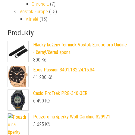
Chrono L
(7)
Vostok Europe
(15)
Vilnelé
(15)
Produkty
Hladký kožený řemínek Vostok Europe pro Undine
- černý/černá spona
800
Kč
Epos Passion 3401.132.24.15.34
41 280
Kč
Casio ProTrek PRG-340-3ER
6 490
Kč
Pouzdro na šperky Wolf Caroline 329971
3 625
Kč