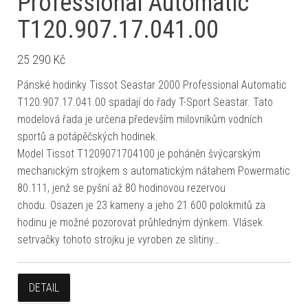
Professional Automatic
T120.907.17.041.00
25 290
Kč
Pánské hodinky Tissot Seastar 2000 Professional Automatic
T120.907.17.041.00 spadají do řady T-Sport Seastar. Tato
modelová řada je určena především milovníkům vodních
sportů a potápěčských hodinek.
Model Tissot T1209071704100 je poháněn švýcarským
mechanickým strojkem s automatickým nátahem Powermatic
80.111, jenž se pyšní až 80 hodinovou rezervou
chodu. Osazen je 23 kameny a jeho 21 600 polokmitů za
hodinu je možné pozorovat průhledným dýnkem. Vlásek
setrvačky tohoto strojku je vyroben ze slitiny…
DETAIL