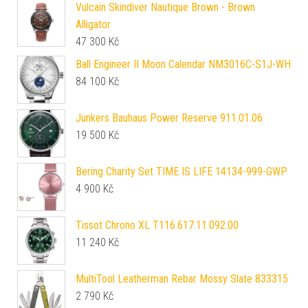
Vulcain Skindiver Nautique Brown - Brown
Alligator
47 300
Kč
Ball Engineer II Moon Calendar NM3016C-S1J-WH
84 100
Kč
Junkers Bauhaus Power Reserve 911.01.06
19 500
Kč
Bering Charity Set TIME IS LIFE 14134-999-GWP
4 900
Kč
Tissot Chrono XL T116.617.11.092.00
11 240
Kč
MultiTool Leatherman Rebar Mossy Slate 833315
2 790
Kč