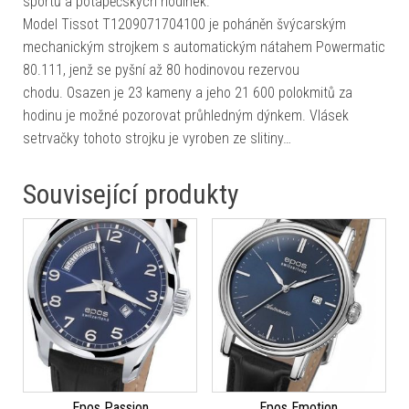
sportů a potápěčských hodinek.
Model Tissot T1209071704100 je poháněn švýcarským
mechanickým strojkem s automatickým nátahem Powermatic
80.111, jenž se pyšní až 80 hodinovou rezervou
chodu. Osazen je 23 kameny a jeho 21 600 polokmitů za
hodinu je možné pozorovat průhledným dýnkem. Vlásek
setrvačky tohoto strojku je vyroben ze slitiny…
Související produkty
Epos Passion
Epos Emotion