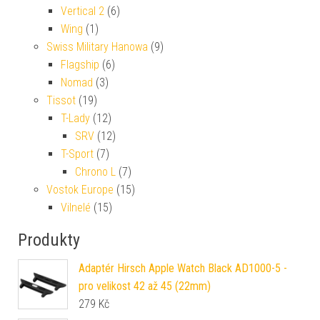
Vertical 2
(6)
Wing
(1)
Swiss Military Hanowa
(9)
Flagship
(6)
Nomad
(3)
Tissot
(19)
T-Lady
(12)
SRV
(12)
T-Sport
(7)
Chrono L
(7)
Vostok Europe
(15)
Vilnelé
(15)
Produkty
Adaptér Hirsch Apple Watch Black AD1000-5 -
pro velikost 42 až 45 (22mm)
279
Kč