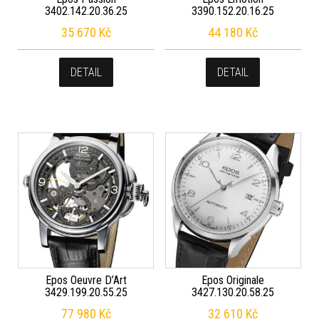
3402.142.20.36.25
3390.152.20.16.25
35 670
Kč
44 180
Kč
DETAIL
DETAIL
Epos Oeuvre D’Art
Epos Originale
3429.199.20.55.25
3427.130.20.58.25
77 980
Kč
32 610
Kč