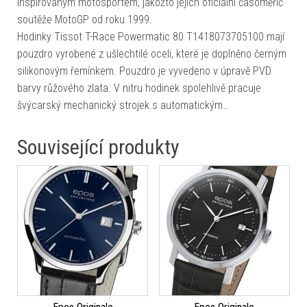
inspirovaným motosportem, jakožto jejich oficiální časoměřič
soutěže MotoGP od roku 1999.
Hodinky Tissot T-Race Powermatic 80 T1418073705100 mají
pouzdro vyrobené z ušlechtilé oceli, které je doplněno černým
silikonovým řemínkem. Pouzdro je vyvedeno v úpravě PVD
barvy růžového zlata. V nitru hodinek spolehlivě pracuje
švýcarský mechanický strojek s automatickým…
Související produkty