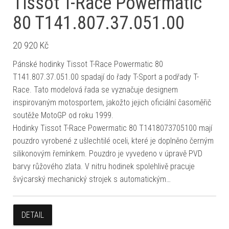
Tissot T-Race Powermatic
80 T141.807.37.051.00
20 920
Kč
Pánské hodinky Tissot T-Race Powermatic 80
T141.807.37.051.00 spadají do řady T-Sport a podřady T-
Race. Tato modelová řada se vyznačuje designem
inspirovaným motosportem, jakožto jejich oficiální časoměřič
soutěže MotoGP od roku 1999.
Hodinky Tissot T-Race Powermatic 80 T1418073705100 mají
pouzdro vyrobené z ušlechtilé oceli, které je doplněno černým
silikonovým řemínkem. Pouzdro je vyvedeno v úpravě PVD
barvy růžového zlata. V nitru hodinek spolehlivě pracuje
švýcarský mechanický strojek s automatickým…
DETAIL