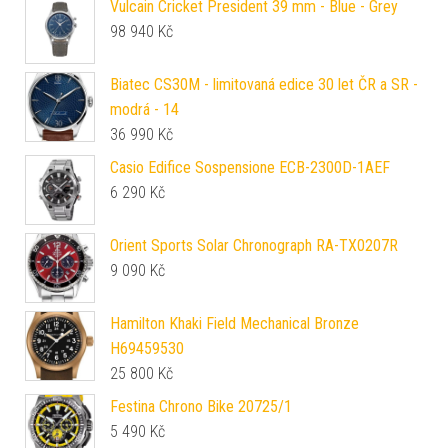
Vulcain Cricket President 39 mm - Blue - Grey
98 940
Kč
Biatec CS30M - limitovaná edice 30 let ČR a SR -
modrá - 14
36 990
Kč
Casio Edifice Sospensione ECB-2300D-1AEF
6 290
Kč
Orient Sports Solar Chronograph RA-TX0207R
9 090
Kč
Hamilton Khaki Field Mechanical Bronze
H69459530
25 800
Kč
Festina Chrono Bike 20725/1
5 490
Kč