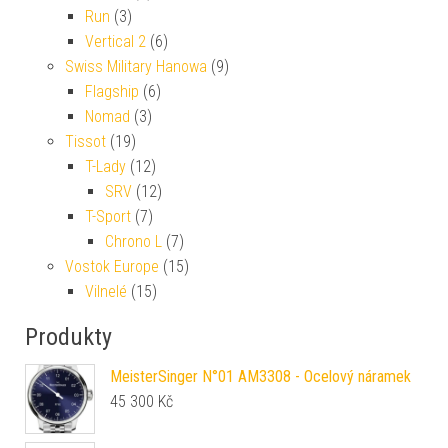
Run
(3)
Vertical 2
(6)
Swiss Military Hanowa
(9)
Flagship
(6)
Nomad
(3)
Tissot
(19)
T-Lady
(12)
SRV
(12)
T-Sport
(7)
Chrono L
(7)
Vostok Europe
(15)
Vilnelé
(15)
Produkty
MeisterSinger N°01 AM3308 - Ocelový náramek
45 300
Kč