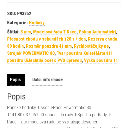
SKU:
P93252
Kategorie:
Hodinky
Štítků:
3 mm
,
Modelová řada T-Race
,
Pohon Automatický
,
Přesnost chodu v sekundách ±20 s / den
,
Rezerva chodu
80 hodin
,
Rozměr pouzdra 41 mm
,
Rychlostěžejky ne
,
Strojek POWERMATIC 80
,
Tvar pouzdra KulatéMateriál
pouzdra Ušlechtilá ocel s PVD úpravou
,
Výška pouzdra 11
Popis
Další informace
Popis
Pánské hodinky Tissot T-Race Powermatic 80
T141.807.37.051.00 spadají do řady T-Sport a podřady T-
Race. Tato modelová řada se vyznačuje designem