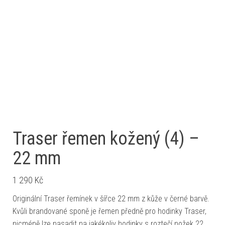
Traser řemen kožený (4) –
22 mm
1 290
Kč
Originální Traser řemínek v šířce 22 mm z kůže v černé barvě.
Kvůli brandované sponě je řemen předně pro hodinky Traser,
nicméně lze nasadit na jakékoliv hodinky s roztečí nožek 22