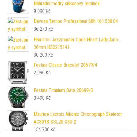
Náhradní modrý silikonový řemínek
9 090
Kč
Davosa Ternos Professional 68h 161.538.04
36 270
Kč
Hamilton Jazzmaster Open Heart Lady Auto
36mm H32215141
30 200
Kč
Festina Classic Bracelet 20679/4
2 990
Kč
Festina Titanium Date 20699/3
3 490
Kč
Maurice Lacroix Aikonic Chronograph Skeleton
AC8018-SSL20-030-2
154 700
Kč