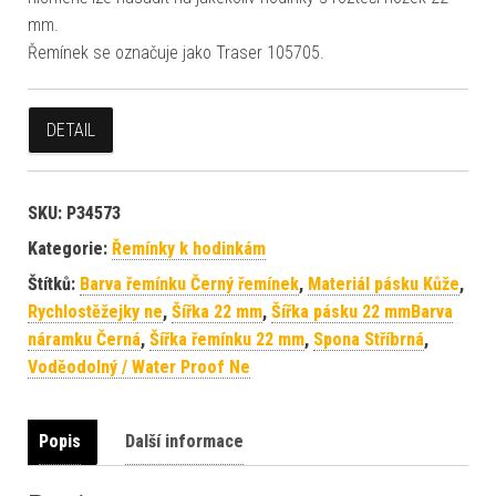
mm.
Řemínek se označuje jako Traser 105705.
DETAIL
SKU:
P34573
Kategorie:
Řemínky k hodinkám
Štítků:
Barva řemínku Černý řemínek
,
Materiál pásku Kůže
,
Rychlostěžejky ne
,
Šířka 22 mm
,
Šířka pásku 22 mmBarva
náramku Černá
,
Šířka řemínku 22 mm
,
Spona Stříbrná
,
Voděodolný / Water Proof Ne
Popis
Další informace