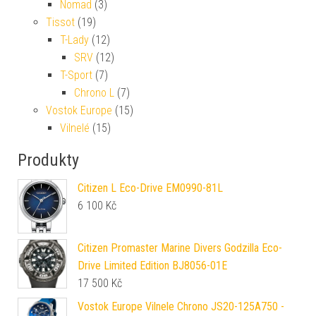
Nomad
(3)
Tissot
(19)
T-Lady
(12)
SRV
(12)
T-Sport
(7)
Chrono L
(7)
Vostok Europe
(15)
Vilnelé
(15)
Produkty
Citizen L Eco-Drive EM0990-81L
6 100
Kč
Citizen Promaster Marine Divers Godzilla Eco-
Drive Limited Edition BJ8056-01E
17 500
Kč
Vostok Europe Vilnele Chrono JS20-125A750 -