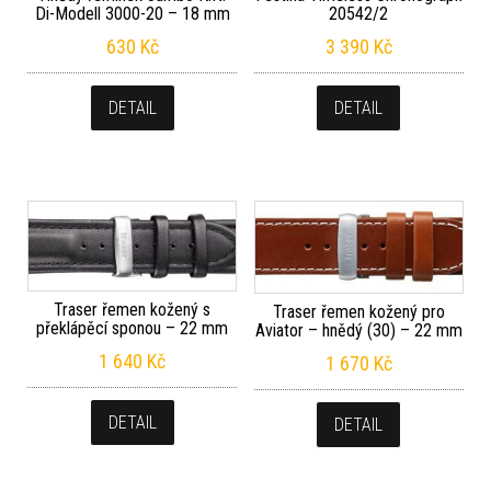
Di-Modell 3000-20 – 18 mm
20542/2
630
Kč
3 390
Kč
DETAIL
DETAIL
Traser řemen kožený s
Traser řemen kožený pro
překlápěcí sponou – 22 mm
Aviator – hnědý (30) – 22 mm
1 640
Kč
1 670
Kč
DETAIL
DETAIL