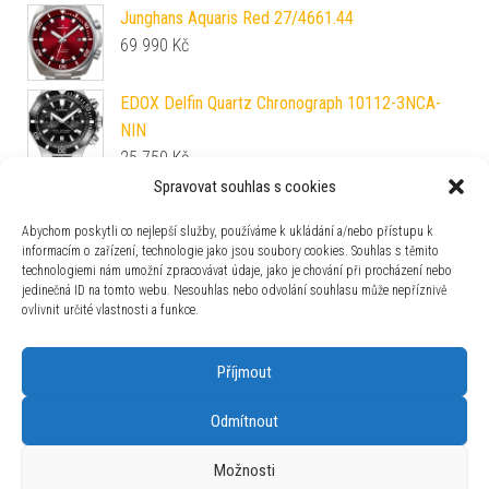
Junghans Aquaris Red 27/4661.44
69 990
Kč
EDOX Delfin Quartz Chronograph 10112-3NCA-
NIN
25 750
Kč
Spravovat souhlas s cookies
Náramek Orient PDEGH0Z (pro model FAA02)
2 290
Kč
Abychom poskytli co nejlepší služby, používáme k ukládání a/nebo přístupu k
informacím o zařízení, technologie jako jsou soubory cookies. Souhlas s těmito
technologiemi nám umožní zpracovávat údaje, jako je chování při procházení nebo
Aviator XPRO DIVE BREATHER 300 AUTO
jedinečná ID na tomto webu. Nesouhlas nebo odvolání souhlasu může nepříznivě
V.1.43.0.370.6
ovlivnit určité vlastnosti a funkce.
23 690
Kč
Příjmout
Odmítnout
Používáme WordPress (v češtině).
|
Šablona: Bulk Shop
| ACIT
Možnosti
s.r.o. Chodovská 228/3 Praha 4 IČ: 26454424