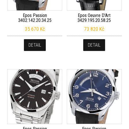
Epos Passion
Epos Oeuvre D’Art
3402.142.20.34.25
3429.195.20.58.25
35 670
Kč
73 820
Kč
DETAIL
DETAIL
Epos Passion
Epos Passion