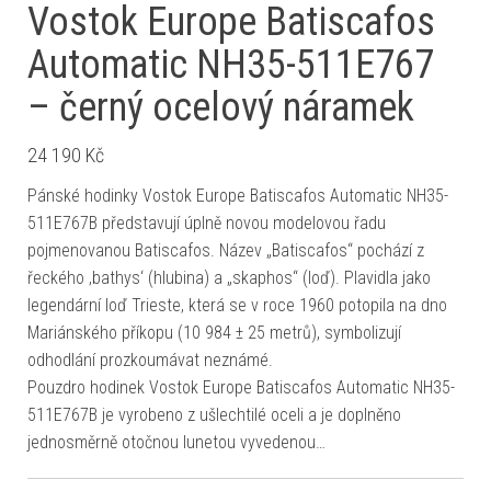
Vostok Europe Batiscafos
Automatic NH35-511E767
– černý ocelový náramek
24 190
Kč
Pánské hodinky Vostok Europe Batiscafos Automatic NH35-
511E767B představují úplně novou modelovou řadu
pojmenovanou Batiscafos. Název „Batiscafos“ pochází z
řeckého ‚bathys‘ (hlubina) a „skaphos“ (loď). Plavidla jako
legendární loď Trieste, která se v roce 1960 potopila na dno
Mariánského příkopu (10 984 ± 25 metrů), symbolizují
odhodlání prozkoumávat neznámé.
Pouzdro hodinek Vostok Europe Batiscafos Automatic NH35-
511E767B je vyrobeno z ušlechtilé oceli a je doplněno
jednosměrně otočnou lunetou vyvedenou…