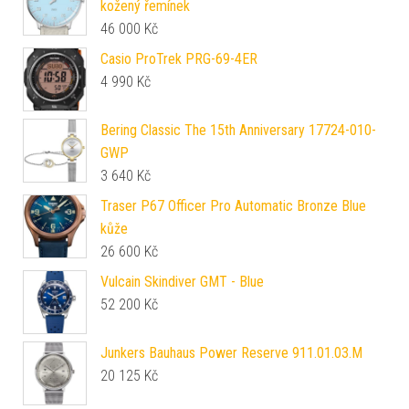
kožený řemínek
46 000
Kč
Casio ProTrek PRG-69-4ER
4 990
Kč
Bering Classic The 15th Anniversary 17724-010-
GWP
3 640
Kč
Traser P67 Officer Pro Automatic Bronze Blue
kůže
26 600
Kč
Vulcain Skindiver GMT - Blue
52 200
Kč
Junkers Bauhaus Power Reserve 911.01.03.M
20 125
Kč