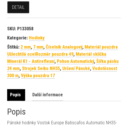
DETAIL
SKU:
P133058
Kategorie:
Hodinky
Štítků:
2 mm
,
7 mm
,
Číselník Analogový
,
Materiál pouzdra
Ušlechtilá ocelRozměr pouzdra 49
,
Materiál sklíčka
Minerál K1 - Antireflexní
,
Pohon Automatický
,
Šířka pásku
24 mm
,
Strojek Seiko NH35
,
Určení Pánské
,
Vodotěsnost
300 m
,
Výška pouzdra 17
Popis
Další informace
Popis
Pánské hodinky Vostok Europe Batiscafos Automatic NH35-