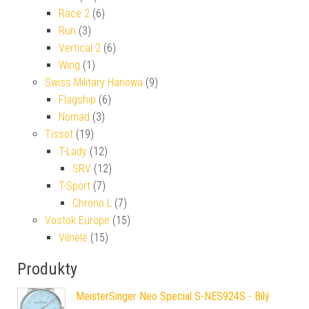
Race 2
(6)
Run
(3)
Vertical 2
(6)
Wing
(1)
Swiss Military Hanowa
(9)
Flagship
(6)
Nomad
(3)
Tissot
(19)
T-Lady
(12)
SRV
(12)
T-Sport
(7)
Chrono L
(7)
Vostok Europe
(15)
Vilnelé
(15)
Produkty
MeisterSinger Neo Special S-NES924S - Bílý