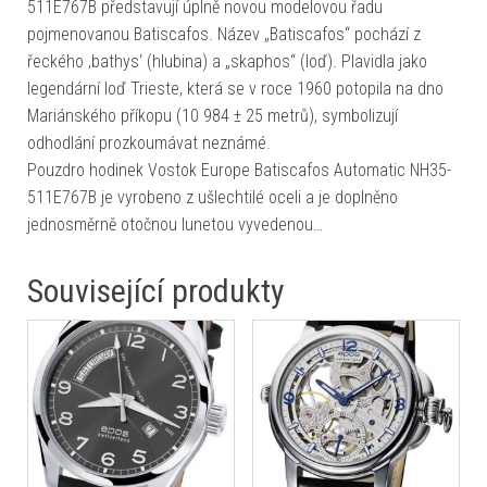
511E767B představují úplně novou modelovou řadu
pojmenovanou Batiscafos. Název „Batiscafos“ pochází z
řeckého ‚bathys‘ (hlubina) a „skaphos“ (loď). Plavidla jako
legendární loď Trieste, která se v roce 1960 potopila na dno
Mariánského příkopu (10 984 ± 25 metrů), symbolizují
odhodlání prozkoumávat neznámé.
Pouzdro hodinek Vostok Europe Batiscafos Automatic NH35-
511E767B je vyrobeno z ušlechtilé oceli a je doplněno
jednosměrně otočnou lunetou vyvedenou…
Související produkty