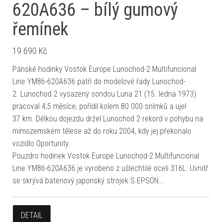
620A636 – bílý gumový
řemínek
19 690
Kč
Pánské hodinky Vostok Europe Lunochod-2 Multifuncional
Line YM86-620A636 patří do modelové řady Lunochod-
2. Lunochod 2 vysazený sondou Luna 21 (15. ledna 1973)
pracoval 4,5 měsíce, pořídil kolem 80 000 snímků a ujel
37 km. Délkou dojezdu držel Lunochod 2 rekord v pohybu na
mimozemském tělese až do roku 2004, kdy jej překonalo
vozidlo Oportunity.
Pouzdro hodinek Vostok Europe Lunochod-2 Multifuncional
Line YM86-620A636 je vyrobeno z ušlechtilé oceli 316L. Uvnitř
se skrývá bateriový japonský strojek S.EPSON…
DETAIL