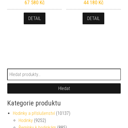
67 580
Kč
44 180
Kč
DETAIL
DETAIL
Hledat:
Hledat
Kategorie produktu
Hodinky a příslušenství
(10137)
Hodinky
(9252)
Řemínky k hodinkám
(885)