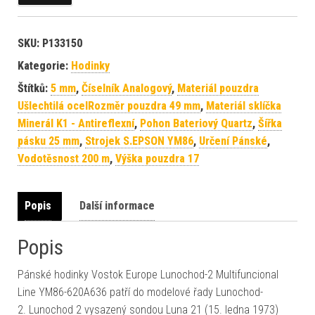
SKU:
P133150
Kategorie:
Hodinky
Štítků:
5 mm
,
Číselník Analogový
,
Materiál pouzdra
Ušlechtilá ocelRozměr pouzdra 49 mm
,
Materiál sklíčka
Minerál K1 - Antireflexní
,
Pohon Bateriový Quartz
,
Šířka
pásku 25 mm
,
Strojek S.EPSON YM86
,
Určení Pánské
,
Vodotěsnost 200 m
,
Výška pouzdra 17
Popis
Další informace
Popis
Pánské hodinky Vostok Europe Lunochod-2 Multifuncional
Line YM86-620A636 patří do modelové řady Lunochod-
2. Lunochod 2 vysazený sondou Luna 21 (15. ledna 1973)