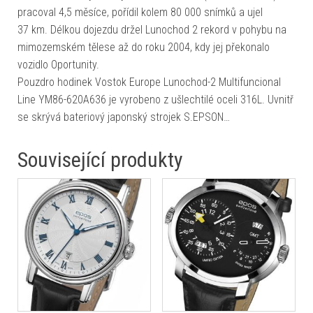
pracoval 4,5 měsíce, pořídil kolem 80 000 snímků a ujel
37 km. Délkou dojezdu držel Lunochod 2 rekord v pohybu na
mimozemském tělese až do roku 2004, kdy jej překonalo
vozidlo Oportunity.
Pouzdro hodinek Vostok Europe Lunochod-2 Multifuncional
Line YM86-620A636 je vyrobeno z ušlechtilé oceli 316L. Uvnitř
se skrývá bateriový japonský strojek S.EPSON…
Související produkty