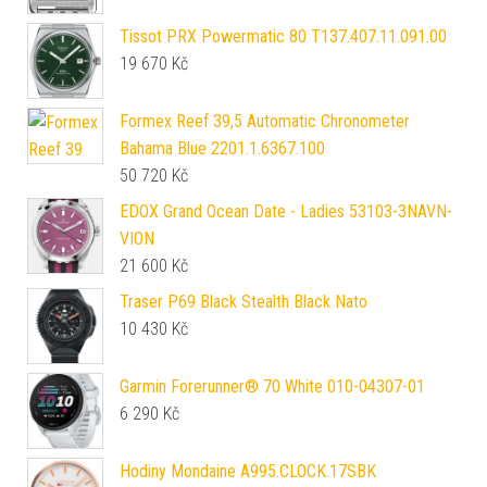
Tissot PRX Powermatic 80 T137.407.11.091.00
19 670
Kč
Formex Reef 39,5 Automatic Chronometer
Bahama Blue 2201.1.6367.100
50 720
Kč
EDOX Grand Ocean Date - Ladies 53103-3NAVN-
VION
21 600
Kč
Traser P69 Black Stealth Black Nato
10 430
Kč
Garmin Forerunner® 70 White 010-04307-01
6 290
Kč
Hodiny Mondaine A995.CLOCK.17SBK