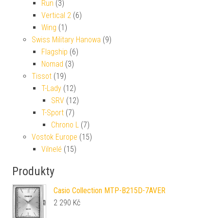
Run
(3)
Vertical 2
(6)
Wing
(1)
Swiss Military Hanowa
(9)
Flagship
(6)
Nomad
(3)
Tissot
(19)
T-Lady
(12)
SRV
(12)
T-Sport
(7)
Chrono L
(7)
Vostok Europe
(15)
Vilnelé
(15)
Produkty
Casio Collection MTP-B215D-7AVER
2 290
Kč