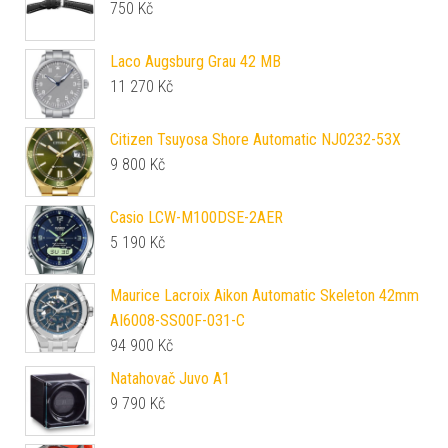
750
Kč
Laco Augsburg Grau 42 MB
11 270
Kč
Citizen Tsuyosa Shore Automatic NJ0232-53X
9 800
Kč
Casio LCW-M100DSE-2AER
5 190
Kč
Maurice Lacroix Aikon Automatic Skeleton 42mm
AI6008-SS00F-031-C
94 900
Kč
Natahovač Juvo A1
9 790
Kč