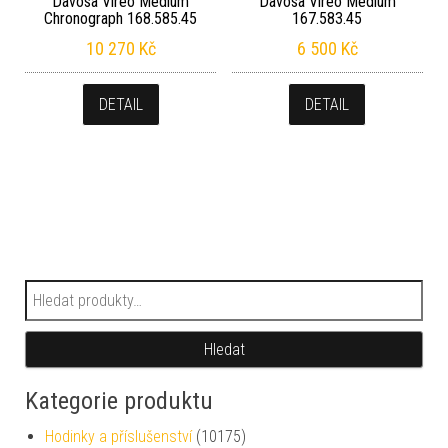
Davosa Vireo Medium
Davosa Vireo Medium
Chronograph 168.585.45
167.583.45
10 270
Kč
6 500
Kč
DETAIL
DETAIL
Hledat:
Hledat
Kategorie produktu
Hodinky a příslušenství
(10175)