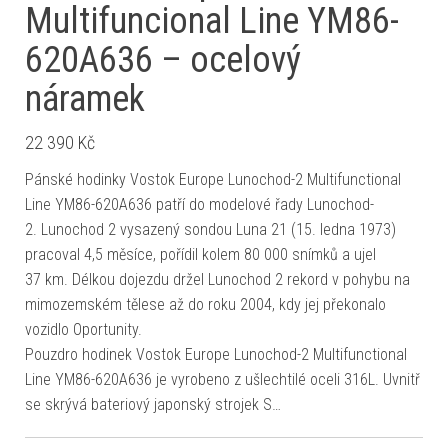
Multifuncional Line YM86-
620A636 – ocelový
náramek
22 390
Kč
Pánské hodinky Vostok Europe Lunochod-2 Multifunctional
Line YM86-620A636 patří do modelové řady Lunochod-
2. Lunochod 2 vysazený sondou Luna 21 (15. ledna 1973)
pracoval 4,5 měsíce, pořídil kolem 80 000 snímků a ujel
37 km. Délkou dojezdu držel Lunochod 2 rekord v pohybu na
mimozemském tělese až do roku 2004, kdy jej překonalo
vozidlo Oportunity.
Pouzdro hodinek Vostok Europe Lunochod-2 Multifunctional
Line YM86-620A636 je vyrobeno z ušlechtilé oceli 316L. Uvnitř
se skrývá bateriový japonský strojek S…