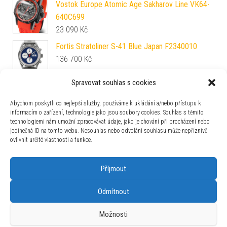
Vostok Europe Atomic Age Sakharov Line VK64-
640C699
23 090
Kč
Fortis Stratoliner S-41 Blue Japan F2340010
136 700
Kč
Spravovat souhlas s cookies
Hamilton Jazzmaster Open Heart Lady Auto
36mm H32215840
Abychom poskytli co nejlepší služby, používáme k ukládání a/nebo přístupu k
30 200
Kč
informacím o zařízení, technologie jako jsou soubory cookies. Souhlas s těmito
technologiemi nám umožní zpracovávat údaje, jako je chování při procházení nebo
Fortis Pilot Classic Chronograph 904-21-41-LP
jedinečná ID na tomto webu. Nesouhlas nebo odvolání souhlasu může nepříznivě
73 600
Kč
ovlivnit určité vlastnosti a funkce.
Příjmout
Odmítnout
Používáme WordPress (v češtině).
|
Šablona: Bulk Shop
| ACIT
Možnosti
s.r.o. Chodovská 228/3 Praha 4 IČ: 26454424