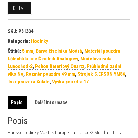
DETAIL
SKU:
P81334
Kategorie:
Hodinky
Štítků:
5 mm
,
Barva číselníku Modrá
,
Materiál pouzdra
Ušlechtilá ocelČíselník Analogový
,
Modelová řada
Lunochod-2
,
Pohon Bateriový Quartz
,
Průhledné zadní
víko Ne
,
Rozměr pouzdra 49 mm
,
Strojek S.EPSON YM86
,
Tvar pouzdra Kulaté
,
Výška pouzdra 17
Popis
Další informace
Popis
Pánské hodinky Vostok Europe Lunochod-2 Multifunctional