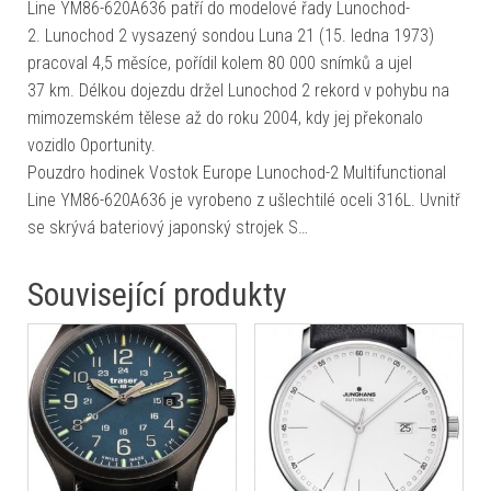
Line YM86-620A636 patří do modelové řady Lunochod-
2. Lunochod 2 vysazený sondou Luna 21 (15. ledna 1973)
pracoval 4,5 měsíce, pořídil kolem 80 000 snímků a ujel
37 km. Délkou dojezdu držel Lunochod 2 rekord v pohybu na
mimozemském tělese až do roku 2004, kdy jej překonalo
vozidlo Oportunity.
Pouzdro hodinek Vostok Europe Lunochod-2 Multifunctional
Line YM86-620A636 je vyrobeno z ušlechtilé oceli 316L. Uvnitř
se skrývá bateriový japonský strojek S…
Související produkty