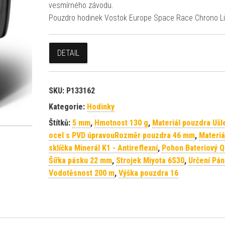
vesmírného závodu.
Pouzdro hodinek Vostok Europe Space Race Chrono L
DETAIL
SKU:
P133162
Kategorie:
Hodinky
Štítků:
5 mm
,
Hmotnost 130 g
,
Materiál pouzdra Ušle
ocel s PVD úpravouRozměr pouzdra 46 mm
,
Materiá
sklíčka Minerál K1 - Antireflexní
,
Pohon Bateriový Q
Šířka pásku 22 mm
,
Strojek Miyota 6S30
,
Určení Pá
Vodotěsnost 200 m
,
Výška pouzdra 16