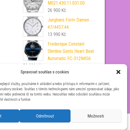
M021.430.11.031.00
26 900
Kč
Junghans Form Damen
47/4457.44
13 990
Kč
Frederique Constant
Slimline Gents Heart Beat
Automatic FC-312N4S6
53 990
Kč
Spravovat souhlas s cookies
Citizen Tsuyosa Automatic
37 mm NJ0200-50L
ejlepší služby, používáme k ukládání a/nebo přístupu k informacím o zařízení,
 soubory cookies. Souhlas s těmito technologiemi nám umožní zpracovávat údaje, jako
8 200
Kč
zení nebo jedinečná ID na tomto webu. Nesouhlas nebo odvolání souhlasu může
ité vlastnosti a funkce.
t
Odmítnout
Možnosti
aha 4 IČ: 26454424