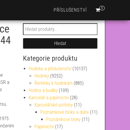
0
PŘÍSLUŠENSTVÍ
ce
Hledat:
744
Hledat
Kategorie produktu
Hodinky a příslušenství
(10137)
ne
Hodinky
(9252)
SSR a
Řemínky k hodinkám
(885)
to
Hodiny a budíky
(109)
Kancelář a papírnictví
(28)
rsu,
Kancelářské potřeby
(11)
Poznámkové bloky a diáře
(11)
 1975
Poznámkové bloky
(11)
ončením
Papírnictví
(17)