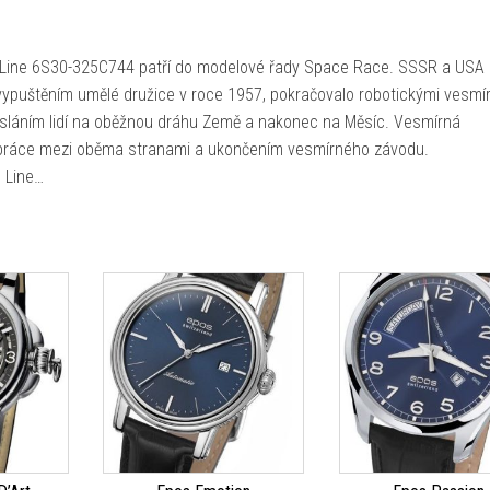
Line 6S30-325C744 patří do modelové řady Space Race. SSSR a USA
 vypuštěním umělé družice v roce 1957, pokračovalo robotickými vesmí
vysláním lidí na oběžnou dráhu Země a nakonec na Měsíc. Vesmírná
upráce mezi oběma stranami a ukončením vesmírného závodu.
 Line…