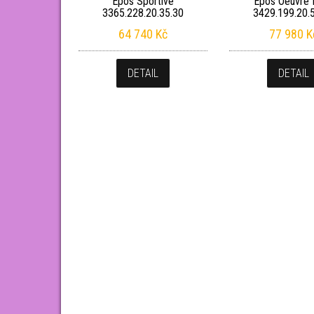
Epos Sportive
Epos Oeuvre 
3365.228.20.35.30
3429.199.20.
64 740
Kč
77 980
K
DETAIL
DETAIL