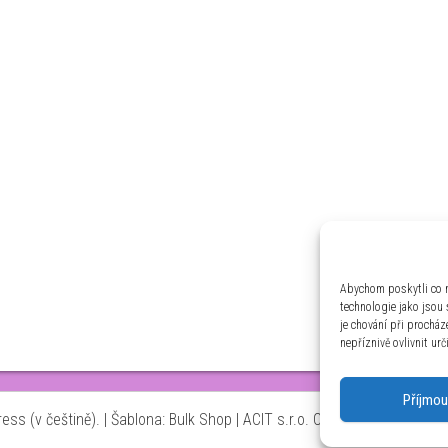
Abychom poskytli co n
technologie jako jsou
je chování při prochá
nepříznivě ovlivnit urč
Příjmou
ss (v češtině).
|
Šablona: Bulk Shop
| ACIT s.r.o. Chodovská 228/3 Pr