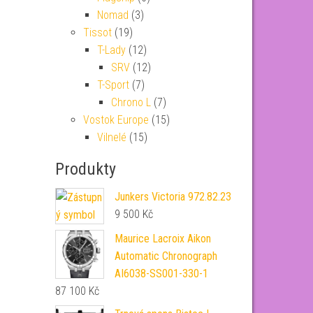
Nomad
(3)
Tissot
(19)
T-Lady
(12)
SRV
(12)
T-Sport
(7)
Chrono L
(7)
Vostok Europe
(15)
Vilnelé
(15)
Produkty
Junkers Victoria 972.82.23
9 500
Kč
Maurice Lacroix Aikon
Automatic Chronograph
AI6038-SS001-330-1
87 100
Kč