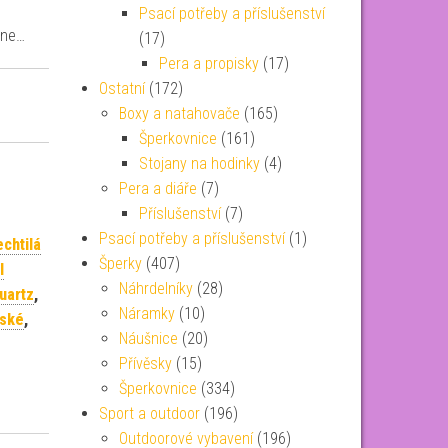
Psací potřeby a příslušenství
ine…
(17)
Pera a propisky
(17)
Ostatní
(172)
Boxy a natahovače
(165)
Šperkovnice
(161)
Stojany na hodinky
(4)
Pera a diáře
(7)
Příslušenství
(7)
Psací potřeby a příslušenství
(1)
chtilá
Šperky
(407)
l
Náhrdelníky
(28)
uartz
,
Náramky
(10)
nské
,
Náušnice
(20)
Přívěsky
(15)
Šperkovnice
(334)
Sport a outdoor
(196)
Outdoorové vybavení
(196)