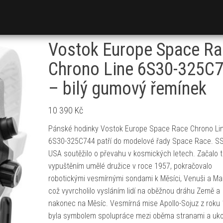
Vostok Europe Space Ra
Chrono Line 6S30-325C
– bilý gumový řemínek
10 390
Kč
Pánské hodinky Vostok Europe Space Race Chrono Li
6S30-325C744 patří do modelové řady Space Race. S
USA soutěžilo o převahu v kosmických letech. Začalo 
vypuštěním umělé družice v roce 1957, pokračovalo
robotickými vesmírnými sondami k Měsíci, Venuši a Ma
což vyvrcholilo vysláním lidí na oběžnou dráhu Země a
nakonec na Měsíc. Vesmírná mise Apollo-Sojuz z roku
byla symbolem spolupráce mezi oběma stranami a uk