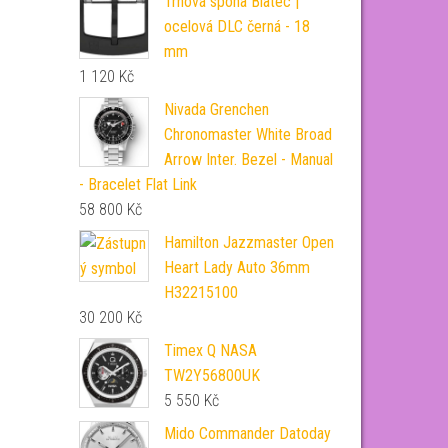
Trnová spona Biatec |
ocelová DLC černá - 18
mm
1 120
Kč
Nivada Grenchen
Chronomaster White Broad
Arrow Inter. Bezel - Manual
- Bracelet Flat Link
58 800
Kč
Hamilton Jazzmaster Open
Heart Lady Auto 36mm
H32215100
30 200
Kč
Timex Q NASA
TW2Y56800UK
5 550
Kč
Mido Commander Datoday