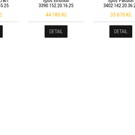
D’Art
Epos Emotion
Epos Passion
55.25
3390.152.20.16.25
3402.142.20.36.
č
44 180
Kč
35 670
Kč
DETAIL
DETAIL