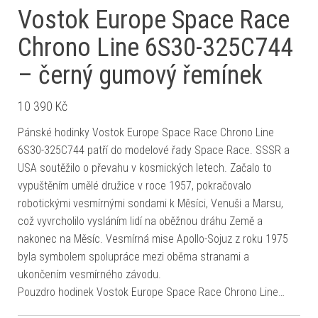
Vostok Europe Space Race
Chrono Line 6S30-325C744
– černý gumový řemínek
10 390
Kč
Pánské hodinky Vostok Europe Space Race Chrono Line
6S30-325C744 patří do modelové řady Space Race. SSSR a
USA soutěžilo o převahu v kosmických letech. Začalo to
vypuštěním umělé družice v roce 1957, pokračovalo
robotickými vesmírnými sondami k Měsíci, Venuši a Marsu,
což vyvrcholilo vysláním lidí na oběžnou dráhu Země a
nakonec na Měsíc. Vesmírná mise Apollo-Sojuz z roku 1975
byla symbolem spolupráce mezi oběma stranami a
ukončením vesmírného závodu.
Pouzdro hodinek Vostok Europe Space Race Chrono Line…