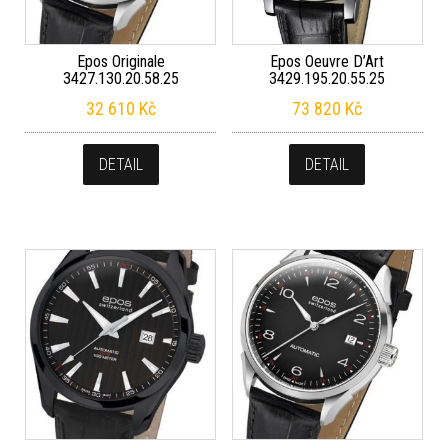
Epos Originale
Epos Oeuvre D’Art
3427.130.20.58.25
3429.195.20.55.25
32 610
Kč
73 820
Kč
DETAIL
DETAIL