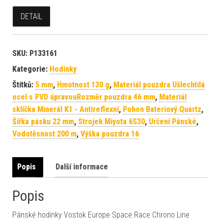
DETAIL
SKU:
P133161
Kategorie:
Hodinky
Štítků:
5 mm
,
Hmotnost 130 g
,
Materiál pouzdra Ušlechtilá
ocel s PVD úpravouRozměr pouzdra 46 mm
,
Materiál
sklíčka Minerál K1 - Antireflexní
,
Pohon Bateriový Quartz
,
Šířka pásku 22 mm
,
Strojek Miyota 6S30
,
Určení Pánské
,
Vodotěsnost 200 m
,
Výška pouzdra 16
Popis
Další informace
Popis
Pánské hodinky Vostok Europe Space Race Chrono Line