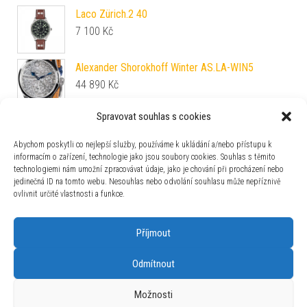
Laco Zürich.2 40
7 100
Kč
Alexander Shorokhoff Winter AS.LA-WIN5
44 890
Kč
Spravovat souhlas s cookies
Tissot Classic Dream Lady T129.210.16.111.00
6 560
Kč
Abychom poskytli co nejlepší služby, používáme k ukládání a/nebo přístupu k
informacím o zařízení, technologie jako jsou soubory cookies. Souhlas s těmito
technologiemi nám umožní zpracovávat údaje, jako je chování při procházení nebo
Milánský tah Vostok Europe pro GAZ 14
jedinečná ID na tomto webu. Nesouhlas nebo odvolání souhlasu může nepříznivě
Limousine - černé PVD
ovlivnit určité vlastnosti a funkce.
1 700
Kč
Příjmout
Odmítnout
Používáme WordPress (v češtině).
|
Šablona: Bulk Shop
| ACIT
Možnosti
s.r.o. Chodovská 228/3 Praha 4 IČ: 26454424