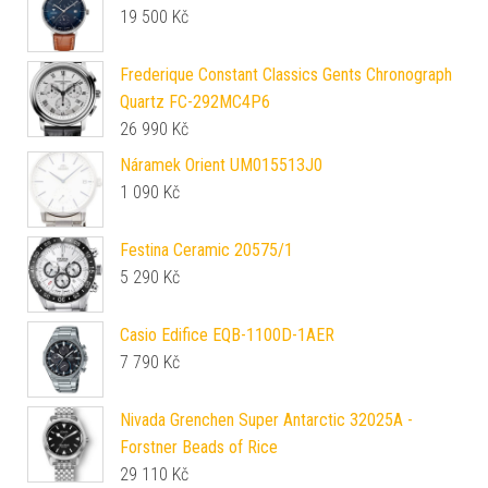
19 500
Kč
Frederique Constant Classics Gents Chronograph
Quartz FC-292MC4P6
26 990
Kč
Náramek Orient UM015513J0
1 090
Kč
Festina Ceramic 20575/1
5 290
Kč
Casio Edifice EQB-1100D-1AER
7 790
Kč
Nivada Grenchen Super Antarctic 32025A -
Forstner Beads of Rice
29 110
Kč