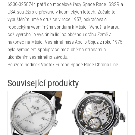
6S30-325C744 patří do modelové řady Space Race. SSSR a
USA soutěžilo o převahu v kosmických letech. Začalo to
vypuštěním umělé družice v roce 1957, pokračovalo
robotickými vesmírnými sondami k Měsíci, Venuši a Marsu,
což vyvrcholilo vysláním lidí na oběžnou dráhu Země a
nakonec na Měsíc. Vesmírná mise Apollo-Sojuz z roku 1975
byla symbolem spolupráce mezi oběma stranami a
ukončením vesmírného závodu.
Pouzdro hodinek Vostok Europe Space Race Chrono Line…
Související produkty