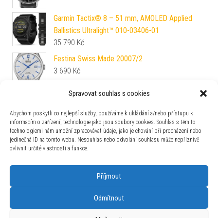
Garmin Tactix® 8 – 51 mm, AMOLED Applied
Ballistics Ultralight™ 010-03406-01
35 790
Kč
Festina Swiss Made 20007/2
3 690
Kč
Spravovat souhlas s cookies
Ocelový náramek Vostok Europe pro modely
Anchar
Abychom poskytli co nejlepší služby, používáme k ukládání a/nebo přístupu k
4 800
Kč
informacím o zařízení, technologie jako jsou soubory cookies. Souhlas s těmito
technologiemi nám umožní zpracovávat údaje, jako je chování při procházení nebo
Aviator Douglas DC-3 Automatic V.3.32.0.244.4
jedinečná ID na tomto webu. Nesouhlas nebo odvolání souhlasu může nepříznivě
26 890
Kč
ovlivnit určité vlastnosti a funkce.
Příjmout
Odmítnout
Používáme WordPress (v češtině).
|
Šablona: Bulk Shop
| ACIT