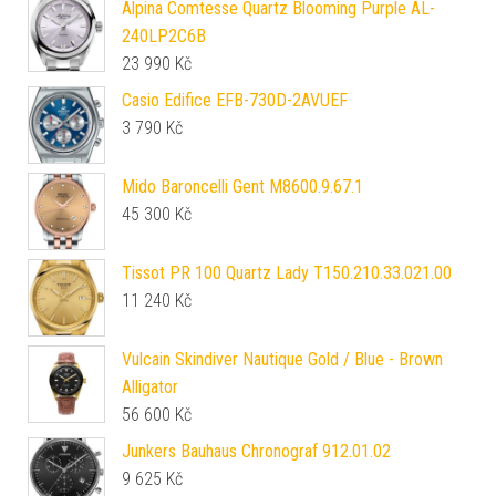
Alpina Comtesse Quartz Blooming Purple AL-
240LP2C6B
23 990
Kč
Casio Edifice EFB-730D-2AVUEF
3 790
Kč
Mido Baroncelli Gent M8600.9.67.1
45 300
Kč
Tissot PR 100 Quartz Lady T150.210.33.021.00
11 240
Kč
Vulcain Skindiver Nautique Gold / Blue - Brown
Alligator
56 600
Kč
Junkers Bauhaus Chronograf 912.01.02
9 625
Kč