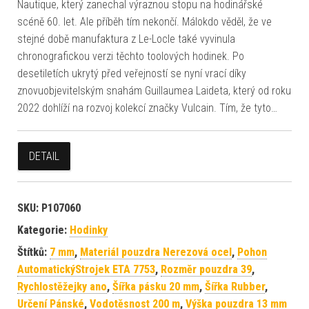
Nautique, který zanechal výraznou stopu na hodinářské
scéně 60. let. Ale příběh tím nekončí. Málokdo věděl, že ve
stejné době manufaktura z Le-Locle také vyvinula
chronografickou verzi těchto toolových hodinek. Po
desetiletích ukrytý před veřejností se nyní vrací díky
znovuobjevitelským snahám Guillaumea Laideta, který od roku
2022 dohlíží na rozvoj kolekcí značky Vulcain. Tím, že tyto…
DETAIL
SKU:
P107060
Kategorie:
Hodinky
Štítků:
7 mm
,
Materiál pouzdra Nerezová ocel
,
Pohon
AutomatickýStrojek ETA 7753
,
Rozměr pouzdra 39
,
Rychlostěžejky ano
,
Šířka pásku 20 mm
,
Šířka Rubber
,
Určení Pánské
,
Vodotěsnost 200 m
,
Výška pouzdra 13 mm