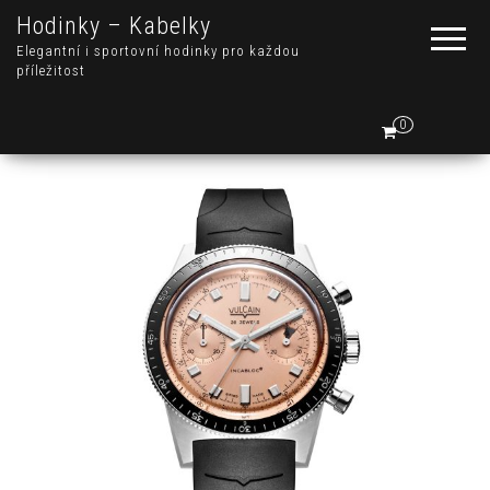
Hodinky – Kabelky
Elegantní i sportovní hodinky pro každou
příležitost
0