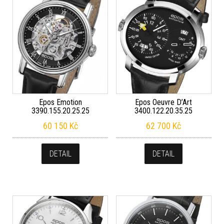
Epos Emotion
Epos Oeuvre D’Art
3390.155.20.25.25
3400.122.20.35.25
60 150
Kč
62 700
Kč
DETAIL
DETAIL