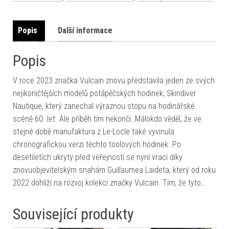
Popis
Další informace
Popis
V roce 2023 značka Vulcain znovu představila jeden ze svých
nejikoničtějších modelů potápěčských hodinek, Skindiver
Nautique, který zanechal výraznou stopu na hodinářské
scéně 60. let. Ale příběh tím nekončí. Málokdo věděl, že ve
stejné době manufaktura z Le-Locle také vyvinula
chronografickou verzi těchto toolových hodinek. Po
desetiletích ukrytý před veřejností se nyní vrací díky
znovuobjevitelským snahám Guillaumea Laideta, který od roku
2022 dohlíží na rozvoj kolekcí značky Vulcain. Tím, že tyto…
Související produkty