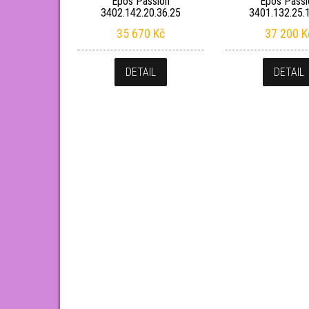
Epos Passion
Epos Passi
3402.142.20.36.25
3401.132.25.
35 670
Kč
37 200
K
DETAIL
DETAIL