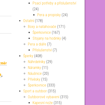
Psací potřeby a příslušenství
(24)
Pera a propisky
(24)
Ostatní
(178)
Boxy a natahovače
(171)
Šperkovnice
(167)
Stojany na hodinky
(4)
Pera a diáře
(7)
Příslušenství
(7)
Šperky
(408)
Náhrdelníky
(29)
změr
Náramky
(11)
Náušnice
(20)
é
,
Přívěsky
(15)
Šperkovnice
(333)
Sport a outdoor
(315)
Outdoorové vybavení
(315)
Kapesní nože
(315)