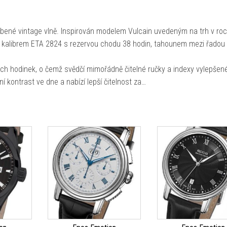
líbené vintage vlně. Inspirován modelem Vulcain uvedeným na trh v ro
 kalibrem ETA 2824 s rezervou chodu 38 hodin, tahounem mezi řadou
ých hodinek, o čemž svědčí mimořádně čitelné ručky a indexy vylepšen
í kontrast ve dne a nabízí lepší čitelnost za…