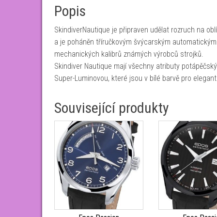
Popis
SkindiverNautique je připraven udělat rozruch na ob
a je poháněn tříručkovým švýcarským automatickým
mechanických kalibrů známých výrobců strojků.
Skindiver Nautique mají všechny atributy potápěčsk
Super-Luminovou, které jsou v bílé barvě pro elegantn
Související produkty