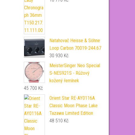
Natahovač Heisse & Söhne
Loop Carbon 70019-244.67
30 930
Kč
MeisterSinger Neo Special
S-NES921S - Růžový
kožený řemínek
45 700
Kč
Orient Star RE-AY0116A
Classic Moon Phase Lake
Tazawa Limited Edition
48 510
Kč