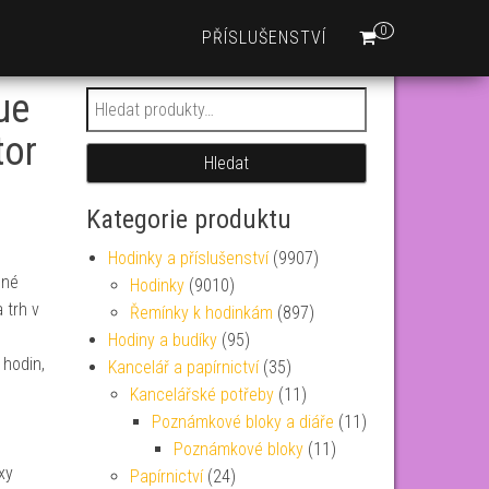
0
PŘÍSLUŠENSTVÍ
ue
Hledat:
tor
Hledat
Kategorie produktu
Hodinky a příslušenství
(9907)
ené
Hodinky
(9010)
 trh v
Řemínky k hodinkám
(897)
Hodiny a budíky
(95)
hodin,
Kancelář a papírnictví
(35)
Kancelářské potřeby
(11)
Poznámkové bloky a diáře
(11)
h
Poznámkové bloky
(11)
xy
Papírnictví
(24)