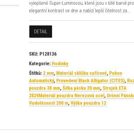
vylepšené Super-Luminovou, které jsou v bílé barvě pro
elegantní kontrast ve dne a nabízí lepší čitelnost za…
DETAIL
SKU:
P128136
Kategorie:
Hodinky
Štítků:
2 mm
,
Materiál sklíčka safírové
,
Pohon
Automatický
,
Provedení Black Alligator (CITES)
,
Ro
pouzdra 38 mm
,
Šířka pásku 20 mm
,
Strojek ETA
2824Materiál pouzdra Nerezová ocel
,
Určení Pánsk
Vodotěsnost 200 m
,
Výška pouzdra 12