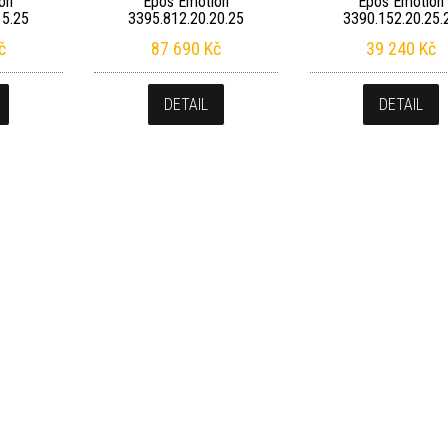
on
Epos Emotion
Epos Emotion
15.25
3395.812.20.20.25
3390.152.20.25.
č
87 690
Kč
39 240
Kč
DETAIL
DETAIL