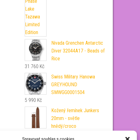
Nivada Grenchen Antarctic
Diver 32044A17 - Beads of
Rice
31 760
Kč
Swiss Military Hanowa
GREYHOUND
SMWGG0001504
5 990
Kč
Kožený řemínek Junkers
20mm - světle
hnědý/croco
1 690
Kč
Spravovat souhlas s cookies