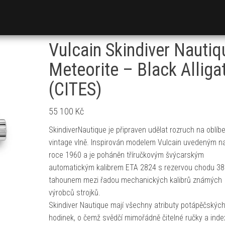
Vulcain Skindiver Nautiq
Meteorite – Black Alliga
(CITES)
55 100
Kč
SkindiverNautique je připraven udělat rozruch na oblíb
vintage vlně. Inspirován modelem Vulcain uvedeným na
roce 1960 a je poháněn tříručkovým švýcarským
automatickým kalibrem ETA 2824 s rezervou chodu 38 
tahounem mezi řadou mechanických kalibrů známých
výrobců strojků.
Skindiver Nautique mají všechny atributy potápěčskýc
hodinek, o čemž svědčí mimořádně čitelné ručky a inde