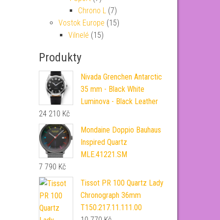
Chrono L
(7)
Vostok Europe
(15)
Vilnelé
(15)
Produkty
Nivada Grenchen Antarctic
35 mm - Black White
Luminova - Black Leather
24 210
Kč
Mondaine Doppio Bauhaus
Inspired Quartz
MLE.41221.SM
7 790
Kč
Tissot PR 100 Quartz Lady
Chronograph 36mm
T150.217.11.111.00
10 770
Kč