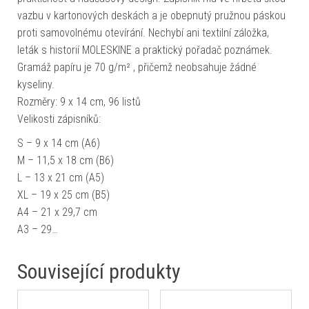
vazbu v kartonových deskách a je obepnutý pružnou páskou
proti samovolnému otevírání. Nechybí ani textilní záložka,
leták s historií MOLESKINE a praktický pořadač poznámek.
Gramáž papíru je 70 g/m² , přičemž neobsahuje žádné
kyseliny.
Rozměry: 9 x 14 cm, 96 listů
Velikosti zápisníků:
S – 9 x 14 cm (A6)
M – 11,5 x 18 cm (B6)
L – 13 x 21 cm (A5)
XL – 19 x 25 cm (B5)
A4 – 21 x 29,7 cm
A3 – 29…
Související produkty