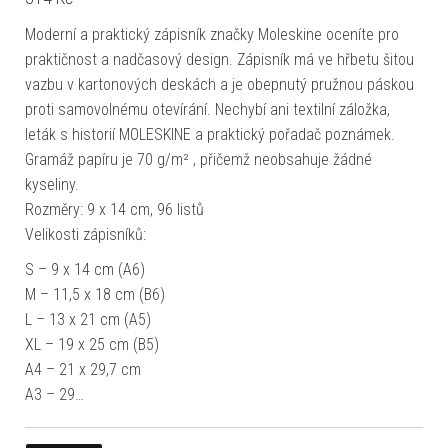
Moderní a praktický zápisník značky Moleskine oceníte pro
praktičnost a nadčasový design. Zápisník má ve hřbetu šitou
vazbu v kartonových deskách a je obepnutý pružnou páskou
proti samovolnému otevírání. Nechybí ani textilní záložka,
leták s historií MOLESKINE a praktický pořadač poznámek.
Gramáž papíru je 70 g/m² , přičemž neobsahuje žádné
kyseliny.
Rozměry: 9 x 14 cm, 96 listů
Velikosti zápisníků:
S – 9 x 14 cm (A6)
M – 11,5 x 18 cm (B6)
L – 13 x 21 cm (A5)
XL – 19 x 25 cm (B5)
A4 – 21 x 29,7 cm
A3 – 29…