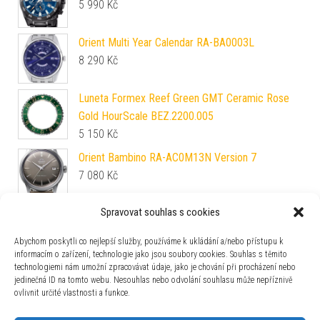
5 990
Kč
Orient Multi Year Calendar RA-BA0003L
8 290
Kč
Luneta Formex Reef Green GMT Ceramic Rose
Gold HourScale BEZ.2200.005
5 150
Kč
Orient Bambino RA-AC0M13N Version 7
7 080
Kč
Spravovat souhlas s cookies
Fortis Flieger F-39 Werk 7 Mission Black Limited
Edition F4220028
Abychom poskytli co nejlepší služby, používáme k ukládání a/nebo přístupu k
106 600
Kč
informacím o zařízení, technologie jako jsou soubory cookies. Souhlas s těmito
technologiemi nám umožní zpracovávat údaje, jako je chování při procházení nebo
Kožený řemínek Vostok Europe pro Rocket N-1 -
jedinečná ID na tomto webu. Nesouhlas nebo odvolání souhlasu může nepříznivě
hnědý/bronzová spona
ovlivnit určité vlastnosti a funkce.
2 100
Kč