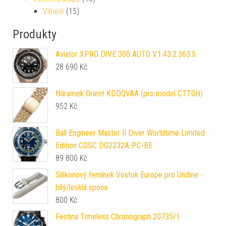
Vilnelé
(15)
Produkty
Aviator XPRO DIVE 300 AUTO V.1.43.2.363.5
28 690
Kč
Náramek Orient KDDQVAA (pro model CTT0H)
952
Kč
Ball Engineer Master II Diver Worldtime Limited
Edition COSC DG2232A-PC-BE
89 800
Kč
Silikonový řemínek Vostok Europe pro Undine -
bílý/lesklá spona
800
Kč
Festina Timeless Chronograph 20735/1