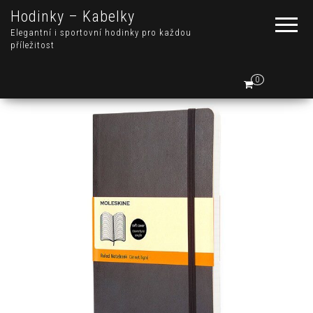
Hodinky – Kabelky
Elegantní i sportovní hodinky pro každou
příležitost
0