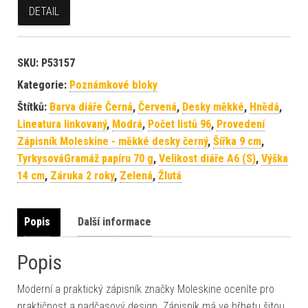
DETAIL
SKU:
P53157
Kategorie:
Poznámkové bloky
Štítků:
Barva diáře Černá
,
Červená
,
Desky měkké
,
Hnědá
,
Lineatura linkovaný
,
Modrá
,
Počet listů 96
,
Provedení
Zápisník Moleskine - měkké desky černý
,
Šířka 9 cm
,
TyrkysováGramáž papíru 70 g
,
Velikost diáře A6 (S)
,
Výška
14 cm
,
Záruka 2 roky
,
Zelená
,
Žlutá
Popis
Další informace
Popis
Moderní a praktický zápisník značky Moleskine oceníte pro
praktičnost a nadčasový design. Zápisník má ve hřbetu šitou