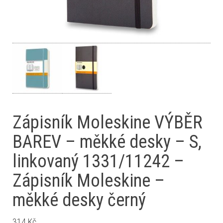
Zápisník Moleskine VÝBĚR
BAREV – měkké desky – S,
linkovaný 1331/11242 –
Zápisník Moleskine –
měkké desky černý
314
Kč