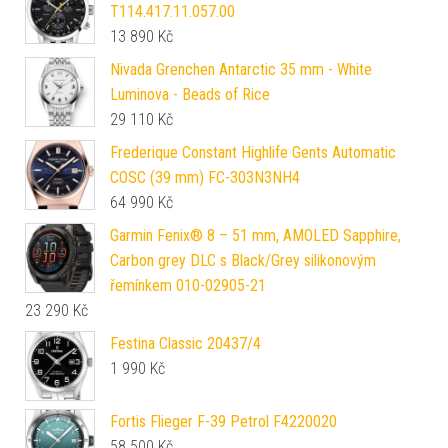
T114.417.11.057.00
13 890
Kč
Nivada Grenchen Antarctic 35 mm - White
Luminova - Beads of Rice
29 110
Kč
Frederique Constant Highlife Gents Automatic
COSC (39 mm) FC-303N3NH4
64 990
Kč
Garmin Fenix® 8 – 51 mm, AMOLED Sapphire,
Carbon grey DLC s Black/Grey silikonovým
řemínkem 010-02905-21
23 290
Kč
Festina Classic 20437/4
1 990
Kč
Fortis Flieger F-39 Petrol F4220020
58 500
Kč