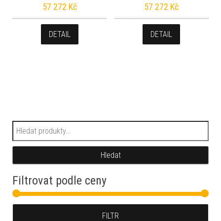
57 272
Kč
57 272
Kč
DETAIL
DETAIL
Hledat:
Hledat
Filtrovat podle ceny
Min
Max
FILTR