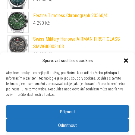
Festina Timeless Chronograph 20560/4
4 290
Kč
Swiss Military Hanowa AIRMAN FIRST CLASS
SMWGI0003103
10 190
Kč
Spravovat souhlas s cookies
Vulcain Chronograph 70's - Black / Silver - Rubber
66 200
Kč
Abychom poskytli co nejlepší služby, používáme k ukládání a/nebo přístupu k
informacím o zařízení, technologie jako jsou soubory cookies. Souhlas s těmito
technologiemi nám umožní zpracovávat údaje, jako je chování při procházení nebo
LUMINOX XA.9527
jedinečná ID na tomto webu. Nesouhlas nebo odvolání souhlasu může nepříznivě
12 990
Kč
ovlivnit určité vlastnosti a funkce.
Příjmout
Odmítnout
Používáme WordPress (v češtině).
|
Šablona: Bulk Shop
| ACIT