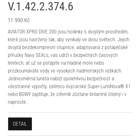
V.1.42.2.374.6
11 990
Kč
AVIATOR XPRO DIVE 200 jsou hodinky s dvojitým prostředím,
které jsou navrženy tak, aby vynikaly ve dvou světech. Jejich
dvojitá bezdekompresní stupnice, adaptovaná z potápěčské
příručky Navy SEALs, vás udrží v bezpečných časových
limitech, ať už se potápíte na hladině moře nebo
prozkoumáváte vody ve vysokých nadmořských výškách.
Jednosměrná luneta nabízí spolehlivou bezpečnost a
všestranné výpočty, zatímco švýcarské Super-LumiNova® X1
nebo BGW9 zajišťuje, že ciferník zůstane brilantně čitelný i v
naprosté…
DETAIL