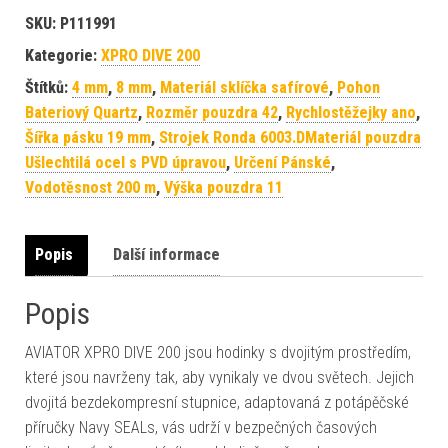
SKU:
P111991
Kategorie:
XPRO DIVE 200
Štítků:
4 mm
,
8 mm
,
Materiál sklíčka safírové
,
Pohon
Bateriový Quartz
,
Rozměr pouzdra 42
,
Rychlostěžejky ano
,
Šířka pásku 19 mm
,
Strojek Ronda 6003.DMateriál pouzdra
Ušlechtilá ocel s PVD úpravou
,
Určení Pánské
,
Vodotěsnost 200 m
,
Výška pouzdra 11
Popis
Další informace
Popis
AVIATOR XPRO DIVE 200 jsou hodinky s dvojitým prostředím,
které jsou navrženy tak, aby vynikaly ve dvou světech. Jejich
dvojitá bezdekompresní stupnice, adaptovaná z potápěčské
příručky Navy SEALs, vás udrží v bezpečných časových