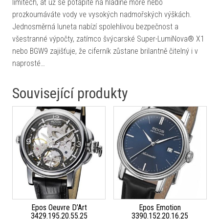
limitech, ať už se potápíte na hladině moře nebo
prozkoumáváte vody ve vysokých nadmořských výškách.
Jednosměrná luneta nabízí spolehlivou bezpečnost a
všestranné výpočty, zatímco švýcarské Super-LumiNova® X1
nebo BGW9 zajišťuje, že ciferník zůstane brilantně čitelný i v
naprosté…
Související produkty
Epos Oeuvre D’Art
Epos Emotion
3429.195.20.55.25
3390.152.20.16.25