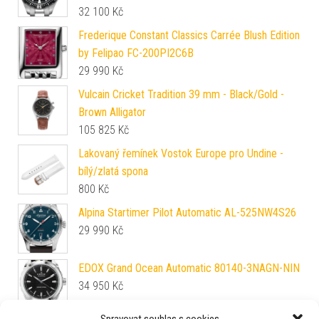
32 100
Kč
Frederique Constant Classics Carrée Blush Edition
by Felipao FC-200PI2C6B
29 990
Kč
Vulcain Cricket Tradition 39 mm - Black/Gold -
Brown Alligator
105 825
Kč
Lakovaný řemínek Vostok Europe pro Undine -
bílý/zlatá spona
800
Kč
Alpina Startimer Pilot Automatic AL-525NW4S26
29 990
Kč
EDOX Grand Ocean Automatic 80140-3NAGN-NIN
34 950
Kč