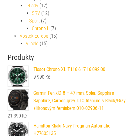
T-Lady
(12)
SRV
(12)
T-Sport
(7)
Chrono L
(7)
Vostok Europe
(15)
Vilnelé
(15)
Produkty
Tissot Chrono XL T116.617.16.092.00
9 990
Kč
Garmin Fenix® 8 – 47 mm, Solar, Sapphire
Sapphire, Carbon grey DLC titanium s Black/Gray
silikonovým řemínkem 010-02906-11
21 390
Kč
Hamilton Khaki Navy Frogman Automatic
H77605135