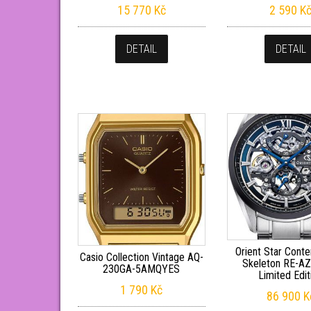
15 770
Kč
2 590
K
DETAIL
DETAIL
Orient Star Cont
Casio Collection Vintage AQ-
Skeleton RE-A
230GA-5AMQYES
Limited Edit
1 790
Kč
86 900
K