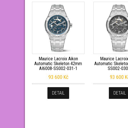
Maurice Lacroix Aikon
Maurice Lacroi
Automatic Skeleton 42mm
Automatic Skeleto
AI6008-SS002-031-1
SS002-030
93 600
Kč
93 600
K
DETAIL
DETAIL