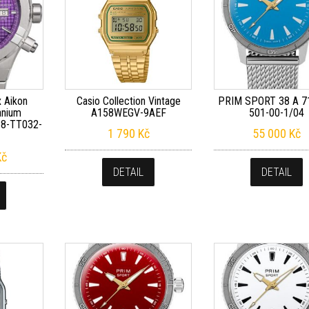
x Aikon
Casio Collection Vintage
PRIM SPORT 38 A 7
anium
A158WEGV-9AEF
501-00-1/04
38-TT032-
1 790
Kč
55 000
Kč
Kč
DETAIL
DETAIL