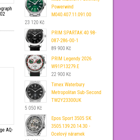
Powerwind
ograph
.02
M040.407.11.091.00
23 120
Kč
PRIM SPARTAK 40 98-
087-286-00-1
89 900
Kč
PRIM Legendy 2026
W91P.13279.E
22 900
Kč
Timex Waterbury
Metropolitan Sub-Second
TW2Y23300UK
5 050
Kč
Epos Sport 3505 SK
3505.139.20.14.30 -
age AQ-
Ocelový náramek