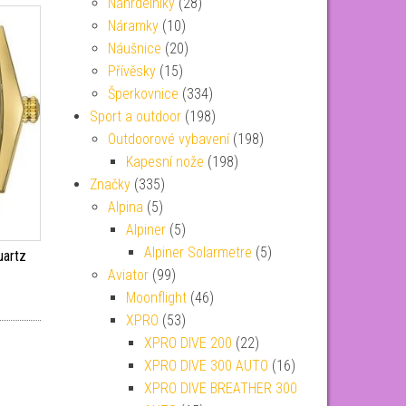
Náhrdelníky
(28)
Náramky
(10)
Náušnice
(20)
Přívěsky
(15)
Šperkovnice
(334)
Sport a outdoor
(198)
Outdoorové vybavení
(198)
Kapesní nože
(198)
Značky
(335)
Alpina
(5)
Alpiner
(5)
Alpiner Solarmetre
(5)
uartz
Aviator
(99)
Moonflight
(46)
XPRO
(53)
XPRO DIVE 200
(22)
XPRO DIVE 300 AUTO
(16)
XPRO DIVE BREATHER 300