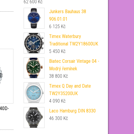
62 600
Kč
Junkers Bauhaus 38
906.01.01
6 125
Kč
Timex Waterbury
Traditional TW2Y18600UK
5 450
Kč
Biatec Corsair Vintage 04 -
Modrý řemínek
38 800
Kč
Timex Q Day and Date
TW2Y35200UK
4 090
Kč
640D-
Laco Hamburg DIN 8330
46 300
Kč