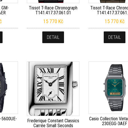
k GM-
Tissot T-Race Chronograph
Tissot T-Race Chron
AER
T141.417.37.061.01
T141.417.37.061
č
15 770
Kč
15 770
Kč
DETAIL
DETAIL
W-5600UE-
Casio Collection Vint
Frederique Constant Classics
230EGG-3AEF
Carrée Small Seconds