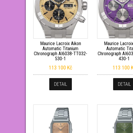
Maurice Lacroix Aikon
Maurice Lacroi
Automatic Titanium
Automatic Tit
Chronograph AI6038-TT032-
Chronograph AI60
530-1
430-1
113 100
Kč
113 100
DETAIL
DETAIL