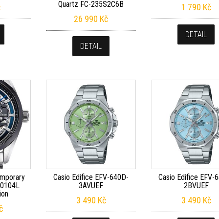
Quartz FC-235S2C6B
č
1 790
Kč
26 990
Kč
DETAIL
DETAIL
emporary
Casio Edifice EFV-640D-
Casio Edifice EFV-
Z0104L
3AVUEF
2BVUEF
ion
3 490
Kč
3 490
Kč
č