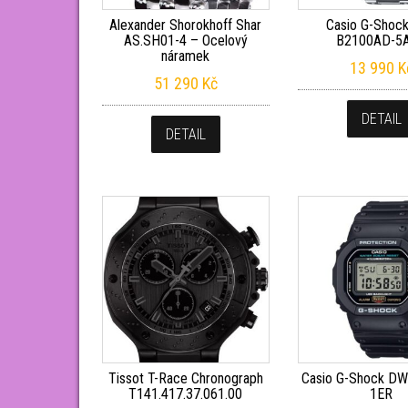
Alexander Shorokhoff Shar
Casio G-Shoc
AS.SH01-4 – Ocelový
B2100AD-5
náramek
13 990
K
51 290
Kč
DETAIL
DETAIL
Tissot T-Race Chronograph
Casio G-Shock D
T141.417.37.061.00
1ER