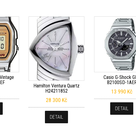
 Vintage
Casio G-Shock G
EF
B2100SD-1AE
Hamilton Ventura Quartz
H24211852
13 990
Kč
28 300
Kč
DETAIL
DETAIL