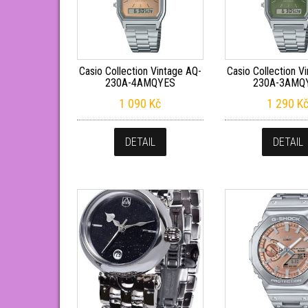
Casio Collection Vintage AQ-
Casio Collection V
230A-4AMQYES
230A-3AMQ
1 090
Kč
1 290
K
DETAIL
DETAIL