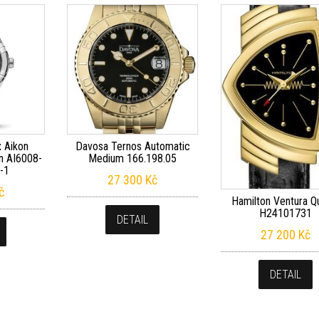
x Aikon
Davosa Ternos Automatic
n AI6008-
Medium 166.198.05
-1
27 300
Kč
č
Hamilton Ventura Q
H24101731
DETAIL
27 200
Kč
DETAIL