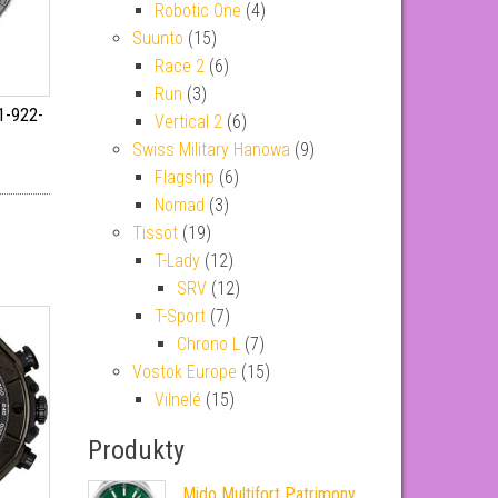
Robotic One
(4)
Suunto
(15)
Race 2
(6)
Run
(3)
1-922-
Vertical 2
(6)
Swiss Military Hanowa
(9)
Flagship
(6)
Nomad
(3)
Tissot
(19)
T-Lady
(12)
SRV
(12)
T-Sport
(7)
Chrono L
(7)
Vostok Europe
(15)
Vilnelé
(15)
Produkty
Mido Multifort Patrimony