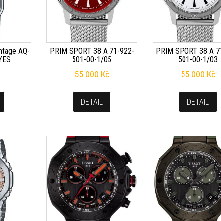
intage AQ-
PRIM SPORT 38 A 71-922-
PRIM SPORT 38 A 7
YES
501-00-1/05
501-00-1/03
č
55 000
Kč
55 000
Kč
DETAIL
DETAIL