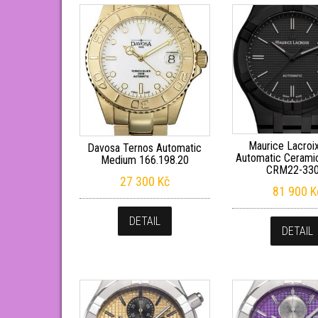
Maurice Lacroi
Davosa Ternos Automatic
Automatic Cerami
Medium 166.198.20
CRM22-330
27 300
Kč
81 900
K
DETAIL
DETAIL