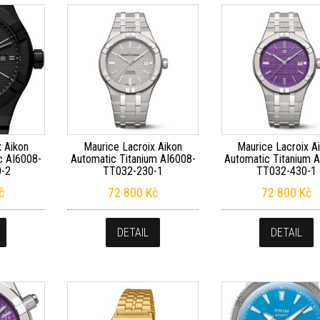
x Aikon
Maurice Lacroix Aikon
Maurice Lacroix A
c AI6008-
Automatic Titanium AI6008-
Automatic Titanium 
-2
TT032-230-1
TT032-430-1
č
72 800
Kč
72 800
Kč
DETAIL
DETAIL