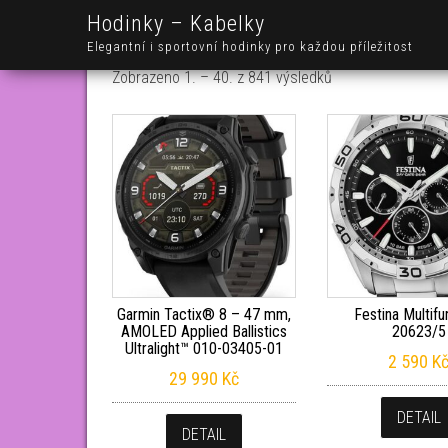
Hodinky – Kabelky
Elegantní i sportovní hodinky pro každou příležitost
Seřazeno od nejno
Zobrazeno 1. – 40. z 841 výsledků
Garmin Tactix® 8 – 47 mm,
Festina Multifu
AMOLED Applied Ballistics
20623/5
Ultralight™ 010-03405-01
2 590
K
29 990
Kč
DETAIL
DETAIL