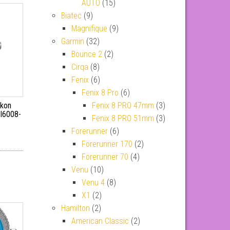
AUTO
(15)
Biatec
(9)
Magnifique
(9)
Garmin
(32)
Bounce 2
(2)
Cirqa
(8)
Fenix
(6)
Fenix 8 Pro
(6)
Fenix 8 PRO 47mm
(3)
ikon
AI6008-
Fenix 8 PRO 51mm
(3)
Forerunner
(6)
Forerunner 170
(2)
Forerunner 70
(4)
Venu
(10)
Venu 4
(8)
X1
(2)
Hamilton
(2)
American Classic
(2)