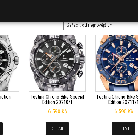
vějších
nction
Festina Chrono Bike Special
Festina Chrono Bike 
Edition 20710/1
Edition 20711/
č
6 590
Kč
6 590
Kč
DETAIL
DETAIL