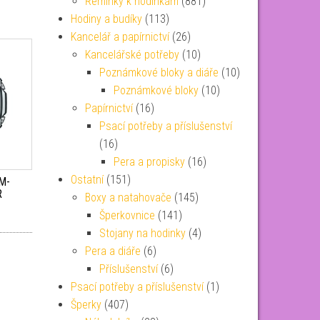
Řemínky k hodinkám
(881)
Hodiny a budíky
(113)
Kancelář a papírnictví
(26)
Kancelářské potřeby
(10)
Poznámkové bloky a diáře
(10)
Poznámkové bloky
(10)
Papírnictví
(16)
Psací potřeby a příslušenství
(16)
Pera a propisky
(16)
Ostatní
(151)
M-
R
Boxy a natahovače
(145)
Šperkovnice
(141)
Stojany na hodinky
(4)
Pera a diáře
(6)
Příslušenství
(6)
Psací potřeby a příslušenství
(1)
Šperky
(407)