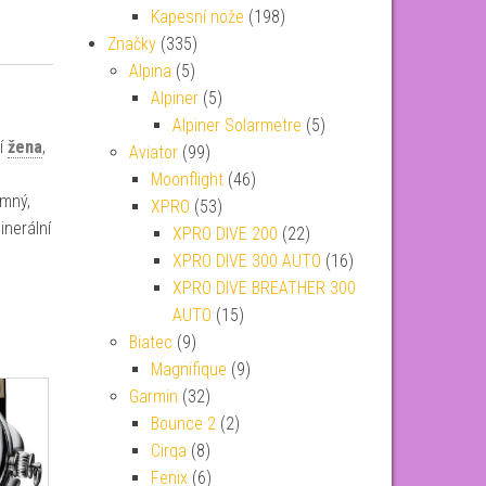
Kapesní nože
(198)
Značky
(335)
Alpina
(5)
Alpiner
(5)
Alpiner Solarmetre
(5)
ní
žena
,
Aviator
(99)
Moonflight
(46)
emný,
XPRO
(53)
inerální
XPRO DIVE 200
(22)
XPRO DIVE 300 AUTO
(16)
XPRO DIVE BREATHER 300
AUTO
(15)
Biatec
(9)
Magnifique
(9)
Garmin
(32)
Bounce 2
(2)
Cirqa
(8)
Fenix
(6)