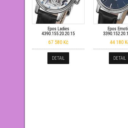
Epos Ladies
Epos Emoti
4390.155.20.20.15
3390.152.20.
67 580
Kč
44 180
K
DETAIL
DETAIL