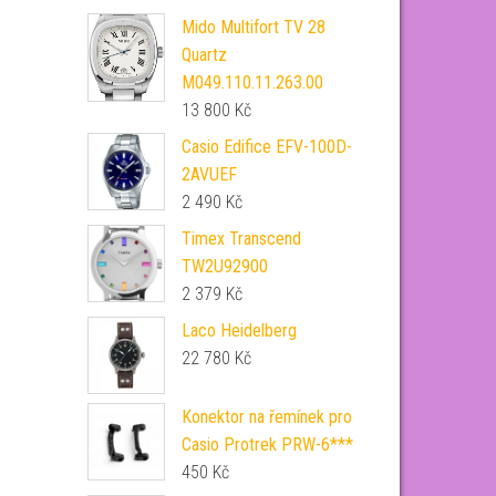
Mido Multifort TV 28
Quartz
M049.110.11.263.00
13 800
Kč
Casio Edifice EFV-100D-
2AVUEF
2 490
Kč
Timex Transcend
TW2U92900
2 379
Kč
Laco Heidelberg
22 780
Kč
Konektor na řemínek pro
Casio Protrek PRW-6***
450
Kč