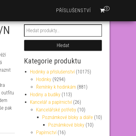
0
PŘÍSLUŠENSTVÍ
2/N
Hledat:
Hledat
ěží
Kategorie produktu
á
raznit
Hodinky a příslušenství
(10175)
Hodinky
(9294)
dra
Řemínky k hodinkám
(881)
outfitu
Hodiny a budíky
(113)
adem
Kancelář a papírnictví
(26)
še pak
Kancelářské potřeby
(10)
Poznámkové bloky a diáře
(10)
Poznámkové bloky
(10)
Papírnictví
(16)