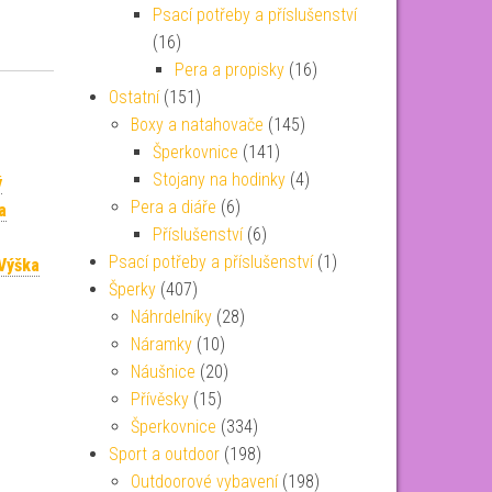
Psací potřeby a příslušenství
(16)
Pera a propisky
(16)
Ostatní
(151)
Boxy a natahovače
(145)
Šperkovnice
(141)
Stojany na hodinky
(4)
ý
Pera a diáře
(6)
a
Příslušenství
(6)
Psací potřeby a příslušenství
(1)
Výška
Šperky
(407)
Náhrdelníky
(28)
Náramky
(10)
Náušnice
(20)
Přívěsky
(15)
Šperkovnice
(334)
Sport a outdoor
(198)
Outdoorové vybavení
(198)