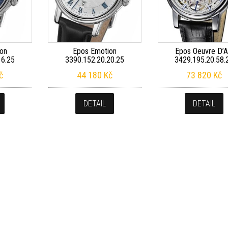
on
Epos Emotion
Epos Oeuvre D’A
16.25
3390.152.20.20.25
3429.195.20.58.
č
44 180
Kč
73 820
Kč
DETAIL
DETAIL