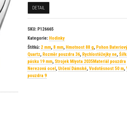
DETAIL
SKU:
P126665
Kategorie:
Hodinky
Štítků:
2 mm
,
8 mm
,
Hmotnost 88 g
,
Pohon Bateriov
Quartz
,
Rozměr pouzdra 36
,
Rychlostěžejky ne
,
Šířk
pásku 19 mm
,
Strojek Miyota 2035Materiál pouzdra
Nerezová ocel
,
Určení Dámské
,
Vodotěsnost 50 m
,
pouzdra 9