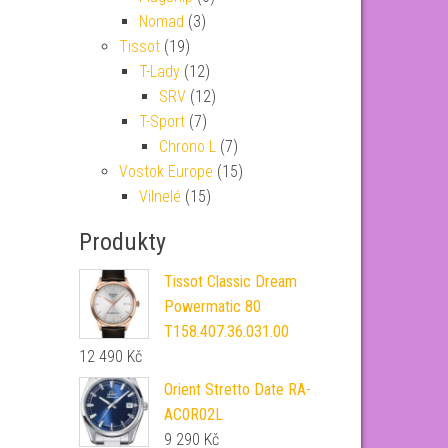
Nomad
(3)
Tissot
(19)
T-Lady
(12)
SRV
(12)
T-Sport
(7)
Chrono L
(7)
Vostok Europe
(15)
Vilnelé
(15)
Produkty
Tissot Classic Dream
Powermatic 80
T158.407.36.031.00
12 490
Kč
Orient Stretto Date RA-
AC0R02L
9 290
Kč