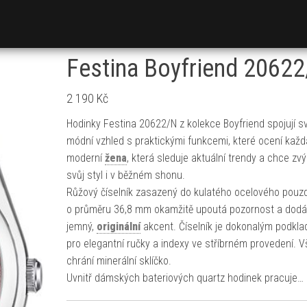
Festina Boyfriend 2062
2 190
Kč
Hodinky Festina 20622/N z kolekce Boyfriend spojují sv
módní vzhled s praktickými funkcemi, které ocení každ
moderní
žena
, která sleduje aktuální trendy a chce zvý
svůj styl i v běžném shonu.
Růžový číselník zasazený do kulatého ocelového pouz
o průměru 36,8 mm okamžitě upoutá pozornost a dodá 
jemný,
originální
akcent. Číselník je dokonalým podkl
pro elegantní ručky a indexy ve stříbrném provedení. V
chrání minerální sklíčko.
Uvnitř dámských bateriových quartz hodinek pracuje…