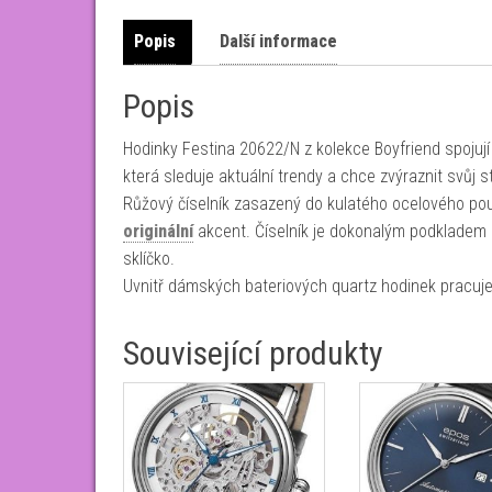
Popis
Další informace
Popis
Hodinky Festina 20622/N z kolekce Boyfriend spojuj
která sleduje aktuální trendy a chce zvýraznit svůj s
Růžový číselník zasazený do kulatého ocelového po
originální
akcent. Číselník je dokonalým podkladem p
sklíčko.
Uvnitř dámských bateriových quartz hodinek pracuj
Související produkty