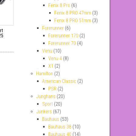
Fenix 8 Pro
(6)
Fenix 8 PRO 47mm
(3)
Fenix 8 PRO 51mm
(3)
Forerunner
(6)
rt
25
Forerunner 170
(2)
Forerunner 70
(4)
Venu
(10)
Venu 4
(8)
X1
(2)
Hamilton
(2)
American Classic
(2)
PSR
(2)
Junghans
(20)
Sport
(20)
Junkers
(67)
Bauhaus
(53)
Bauhaus 38
(10)
Bauhaus 40
(14)