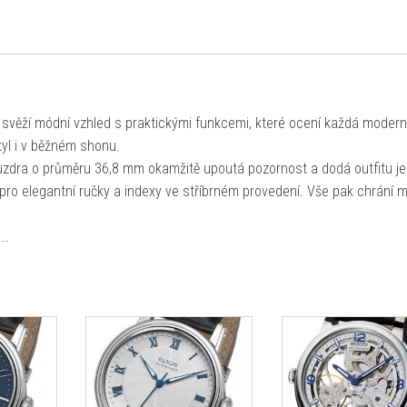
í svěží módní vzhled s praktickými funkcemi, které ocení každá moder
tyl i v běžném shonu.
uzdra o průměru 36,8 mm okamžitě upoutá pozornost a dodá outfitu j
ro elegantní ručky a indexy ve stříbrném provedení. Vše pak chrání m
e…