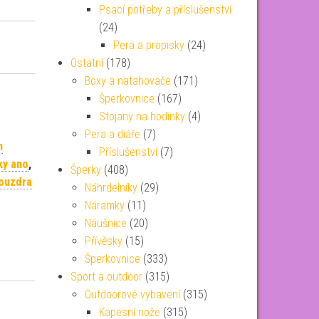
Psací potřeby a příslušenství
(24)
Pera a propisky
(24)
Ostatní
(178)
Boxy a natahovače
(171)
Šperkovnice
(167)
Stojany na hodinky
(4)
Pera a diáře
(7)
n
Příslušenství
(7)
ky ano
,
Šperky
(408)
pouzdra
Náhrdelníky
(29)
Náramky
(11)
Náušnice
(20)
Přívěsky
(15)
Šperkovnice
(333)
Sport a outdoor
(315)
Outdoorové vybavení
(315)
Kapesní nože
(315)