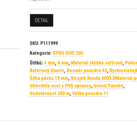
DETAIL
SKU:
P111999
Kategorie:
XPRO DIVE 200
Štítků:
4 mm
,
8 mm
,
Materiál sklíčka safírové
,
Poho
Bateriový Quartz
,
Rozměr pouzdra 42
,
Rychlostěžej
Šířka pásku 19 mm
,
Strojek Ronda 6003.DMateriál 
Ušlechtilá ocel s PVD úpravou
,
Určení Pánské
,
Vodotěsnost 200 m
,
Výška pouzdra 11