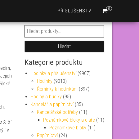
0
PŘÍSLUŠENSTVÍ
Hledat:
Hledat
Kategorie produktu
ředím,
Hodinky a příslušenství
(9907)
Jejich
Hodinky
(9010)
ěčské
Řemínky k hodinkám
(897)
h
Hodiny a budíky
(95)
Kancelář a papírnictví
(35)
ch.
Kancelářské potřeby
(11)
Poznámkové bloky a diáře
(11)
va® X1
Poznámkové bloky
(11)
ý i v
Papírnictví
(24)