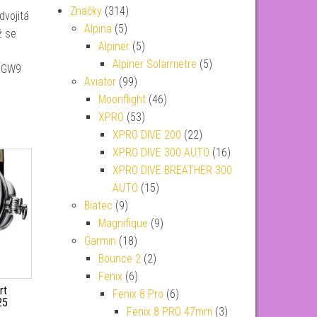
Značky
(314)
dvojitá
Alpina
(5)
ž se
Alpiner
(5)
Alpiner Solarmetre
(5)
 BGW9
Aviator
(99)
Moonflight
(46)
XPRO
(53)
XPRO DIVE 200
(22)
XPRO DIVE 300 AUTO
(16)
XPRO DIVE BREATHER 300
AUTO
(15)
Biatec
(9)
Magnifique
(9)
Garmin
(18)
Bounce 2
(2)
Fenix
(6)
rt
Fenix 8 Pro
(6)
25
Fenix 8 PRO 47mm
(3)