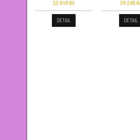
32 610
Kč
39 240
K
DETAIL
DETAIL