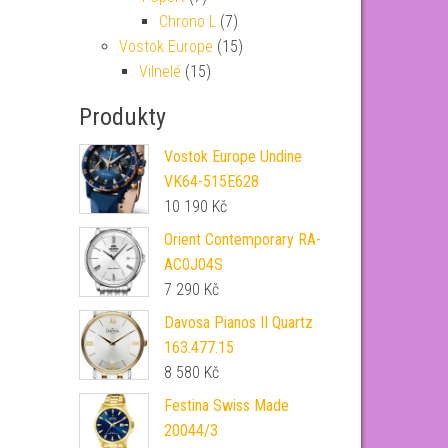
Chrono L
(7)
Vostok Europe
(15)
Vilnelé
(15)
Produkty
Vostok Europe Undine
VK64-515E628
10 190
Kč
Orient Contemporary RA-
AC0J04S
7 290
Kč
Davosa Pianos II Quartz
163.477.15
8 580
Kč
Festina Swiss Made
20044/3