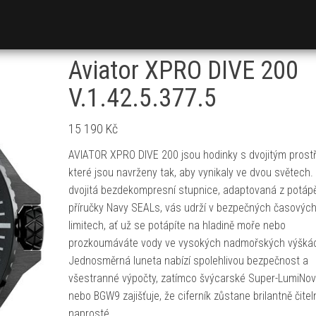
Aviator XPRO DIVE 200
V.1.42.5.377.5
15 190
Kč
AVIATOR XPRO DIVE 200 jsou hodinky s dvojitým prost
které jsou navrženy tak, aby vynikaly ve dvou světech. 
dvojitá bezdekompresní stupnice, adaptovaná z potáp
příručky Navy SEALs, vás udrží v bezpečných časovýc
limitech, ať už se potápíte na hladině moře nebo
prozkoumáváte vody ve vysokých nadmořských výšká
Jednosměrná luneta nabízí spolehlivou bezpečnost a
všestranné výpočty, zatímco švýcarské Super-LumiNo
nebo BGW9 zajišťuje, že ciferník zůstane brilantně čiteln
naprosté…