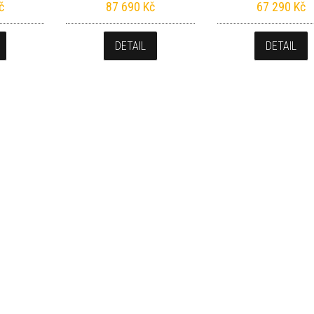
č
87 690
Kč
67 290
Kč
DETAIL
DETAIL