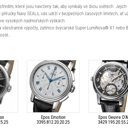
ředím, které jsou navrženy tak, aby vynikaly ve dvou světech. Jejich 
příručky Navy SEALs, vás udrží v bezpečných časových limitech, ať u
 ve vysokých nadmořských výškách.
 a všestranné výpočty, zatímco švýcarské Super-LumiNova® X1 nebo
prosté…
on
Epos Emotion
Epos Oeuvre D’A
25.25
3395.812.20.20.25
3429.195.20.55.