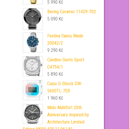
5 990
Kč
Bering Ceramic 11429-702
5 090
Kč
Festina Swiss Made
20042/2
9 290
Kč
Candino Gents Sport
C4754/1
5 890
Kč
Casio G-Shock DW-
5600TL-7ER
1 960
Kč
Mido Multifort 20th
Anniversary Inspired by
Architecture Limited