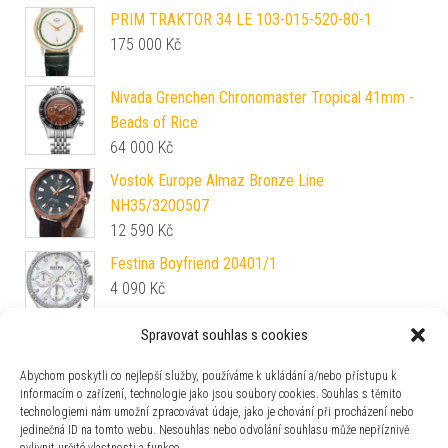
PRIM TRAKTOR 34 LE 103-015-520-80-1
175 000
Kč
Nivada Grenchen Chronomaster Tropical 41mm -
Beads of Rice
64 000
Kč
Vostok Europe Almaz Bronze Line
NH35/320O507
12 590
Kč
Festina Boyfriend 20401/1
4 090
Kč
Spravovat souhlas s cookies
Maurice Lacroix Aikon #tide Camo Limited Edition
AI2008-2992Z-000-0
Abychom poskytli co nejlepší služby, používáme k ukládání a/nebo přístupu k
13 860
Kč
informacím o zařízení, technologie jako jsou soubory cookies. Souhlas s těmito
technologiemi nám umožní zpracovávat údaje, jako je chování při procházení nebo
Laco Flieger Würzburg 42.5
jedinečná ID na tomto webu. Nesouhlas nebo odvolání souhlasu může nepříznivě