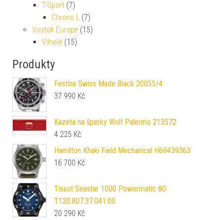
T-Sport
(7)
Chrono L
(7)
Vostok Europe
(15)
Vilnelé
(15)
Produkty
Festina Swiss Made Black 20055/4
37 990
Kč
Kazeta na šperky Wolf Palermo 213572
4 225
Kč
Hamilton Khaki Field Mechanical H69439363
16 700
Kč
Tissot Seastar 1000 Powermatic 80
T120.807.37.041.00
20 290
Kč