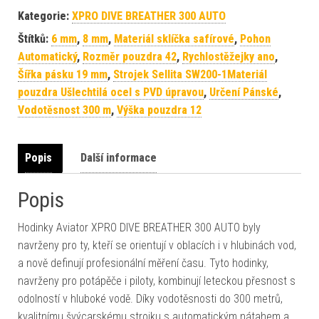
Kategorie:
XPRO DIVE BREATHER 300 AUTO
Štítků:
6 mm
,
8 mm
,
Materiál sklíčka safírové
,
Pohon
Automatický
,
Rozměr pouzdra 42
,
Rychlostěžejky ano
,
Šířka pásku 19 mm
,
Strojek Sellita SW200-1Materiál
pouzdra Ušlechtilá ocel s PVD úpravou
,
Určení Pánské
,
Vodotěsnost 300 m
,
Výška pouzdra 12
Popis
Další informace
Popis
Hodinky Aviator XPRO DIVE BREATHER 300 AUTO byly
navrženy pro ty, kteří se orientují v oblacích i v hlubinách vod,
a nově definují profesionální měření času. Tyto hodinky,
navrženy pro potápěče i piloty, kombinují leteckou přesnost s
odolností v hluboké vodě. Díky vodotěsnosti do 300 metrů,
kvalitnímu švýcarskému strojku s automatickým nátahem a