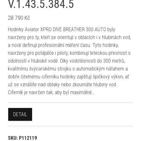
V.1.43.5.384.5
28 790
Kč
Hodinky Aviator XPRO DIVE BREATHER 300 AUTO byly
navrženy pro ty, kteří se orientují v oblacích i v hlubinách vod,
a nově definují profesionální měření času. Tyto hodinky,
navrženy pro potápěče i piloty, kombinují leteckou přesnost s
odolností v hluboké vodě. Díky vodotěsnosti do 300 metrů,
kvalitnímu švýcarskému strojku s automatickým nátahem a
dobře čitelnému ciferníku hodinky zajišťují špičkový výkon, ať
už se vznášíte nad oblaky nebo zkoumáte hlubiny vod.
Ciferník je navržen tak, aby byl maximálně…
DETAIL
SKU:
P112119