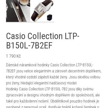
Casio Collection LTP-
B150L-7B2EF
1 790
Kč
Dámské náramkové hodinky Casio Collection LTP-B150L-
7B2EF jsou velice elegantním a zároveň decentním doplňkem,
který vhodně ozdobí zápěstí každé ženy. Jsou skvělou volbou
pro ženy, hledající elegantní nadčasový model.
Hodinky Casio Collection LTP B150L-7B2 jsou díky svému
zpracování a designu vhodným doplňkem do společnosti, ale
také pro každodenní nošení. Obdélníkové pouzdro hodinek je
vyrobené z nerezové oceli, doplňuje hnědý kožený řemínek s