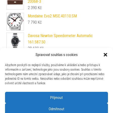
20068-3
2 390
Kč
Mondaine Evo2 MSE.40110.SM
7 790
Kč
Davosa Newton Speedometer Automatic
161.587.50
28 600
Kč
Spravovat souhlas s cookies
Tissot Le Locle Automatic T41.1.183.33
17 170
Kč
Abychom poskytli co nejlepší služby, používáme k ukládání a/nebo přístupu k
informacím o zařízení, technologie jako jsou soubory cookies. Souhlas s těmito
technologiemi nám umožní zpracovávat údaje, jako je chování při procházení nebo
Orient Multi Year Calendar RA-BA0004S
jedinečná ID na tomto webu. Nesouhlas nebo odvolání souhlasu může nepříznivě
7 490
Kč
ovlivnit určité vlastnosti a funkce.
Příjmout
Odmítnout