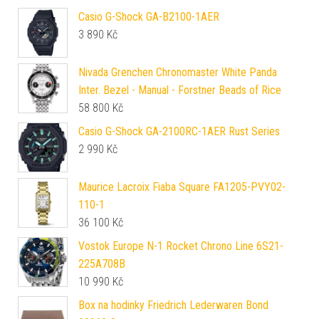
Casio G-Shock GA-B2100-1AER
3 890
Kč
Nivada Grenchen Chronomaster White Panda
Inter. Bezel - Manual - Forstner Beads of Rice
58 800
Kč
Casio G-Shock GA-2100RC-1AER Rust Series
2 990
Kč
Maurice Lacroix Fiaba Square FA1205-PVY02-
110-1
36 100
Kč
Vostok Europe N-1 Rocket Chrono Line 6S21-
225A708B
10 990
Kč
Box na hodinky Friedrich Lederwaren Bond