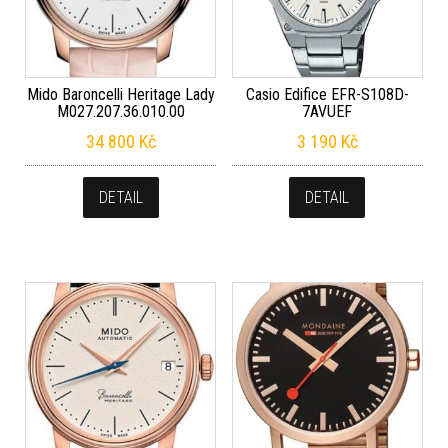
Mido Baroncelli Heritage Lady
Casio Edifice EFR-S108D-
M027.207.36.010.00
7AVUEF
34 800
Kč
3 190
Kč
DETAIL
DETAIL