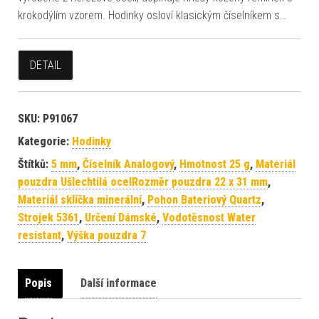
krokodýlím vzorem. Hodinky osloví klasickým číselníkem s…
DETAIL
SKU:
P91067
Kategorie:
Hodinky
Štítků:
5 mm
,
Číselník Analogový
,
Hmotnost 25 g
,
Materiál
pouzdra Ušlechtilá ocelRozměr pouzdra 22 x 31 mm
,
Materiál sklíčka minerální
,
Pohon Bateriový Quartz
,
Strojek 5361
,
Určení Dámské
,
Vodotěsnost Water
resistant
,
Výška pouzdra 7
Popis
Další informace