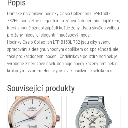
Popis
Dámské náramkové hodinky Casio Collection LTP-B150L-
7B2EF jsou velice elegantním a zároveň decentním doplňkem,
který vhodně ozdobí zápěstí každé ženy. Jsou skvělou volbou
pro ženy, hledající elegantní nadčasový model.
Hodinky Casio Collection LTP B150L-7B2 jsou díky svému
zpracování a designu vhodným doplňkem do společnosti, ale
také pro každodenní nošení. Obdélníkové pouzdro hodinek je
vyrobené z nerezové oceli, doplňuje hnědý kožený řemínek s
krokodýlím vzorem. Hodinky osloví klasickým číselníkem s…
Související produkty