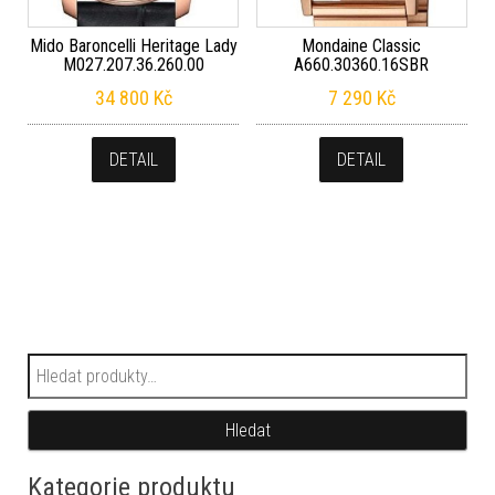
Mido Baroncelli Heritage Lady
Mondaine Classic
M027.207.36.260.00
A660.30360.16SBR
34 800
Kč
7 290
Kč
DETAIL
DETAIL
Hledat:
Hledat
Kategorie produktu