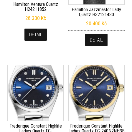
Hamilton Ventura Quartz
H24211852
Hamilton Jazzmaster Lady
Quartz H32121430
28 300
Kč
20 400
Kč
DETAIL
DETAIL
Frederique Constant Highlife
Frederique Constant Highlife
Ladies Quartz FC-
Ladies Quartz FC-240N2NH3B