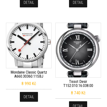
DETAIL
DETAIL
Mondaine Classic Quartz
A660.30360.11SBJ
Tissot Desir
8 990
Kč
T152.010.16.038.00
8 740
Kč
DETAIL
DETAIL