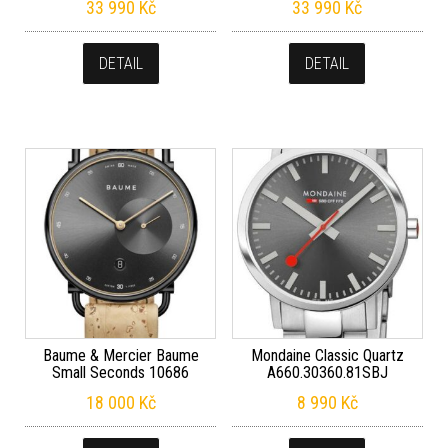
33 990
Kč
33 990
Kč
DETAIL
DETAIL
Baume & Mercier Baume
Mondaine Classic Quartz
Small Seconds 10686
A660.30360.81SBJ
18 000
Kč
8 990
Kč