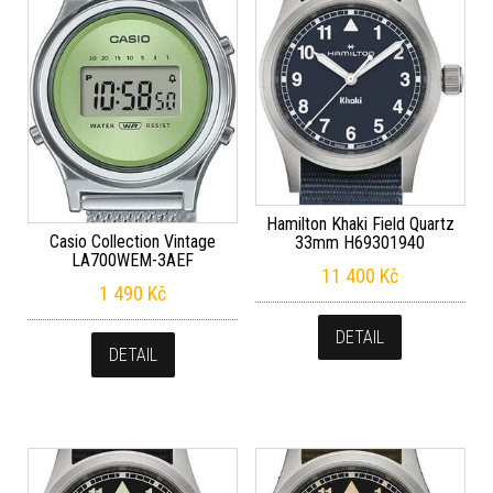
Hamilton Khaki Field Quartz
Casio Collection Vintage
33mm H69301940
LA700WEM-3AEF
11 400
Kč
1 490
Kč
DETAIL
DETAIL