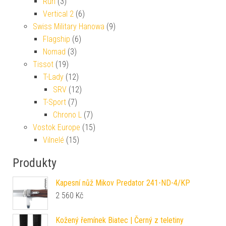
Run
(3)
Vertical 2
(6)
Swiss Military Hanowa
(9)
Flagship
(6)
Nomad
(3)
Tissot
(19)
T-Lady
(12)
SRV
(12)
T-Sport
(7)
Chrono L
(7)
Vostok Europe
(15)
Vilnelé
(15)
Produkty
Kapesní nůž Mikov Predator 241-ND-4/KP
2 560
Kč
Kožený řemínek Biatec | Černý z teletiny