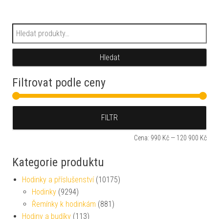
Hledat:
Hledat
Filtrovat podle ceny
Min
Max
FILTR
Cena:
990 Kč
—
120 900 Kč
Kategorie produktu
Hodinky a příslušenství
(10175)
Hodinky
(9294)
Řemínky k hodinkám
(881)
Hodiny a budíky
(113)