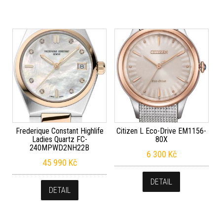
Frederique Constant Highlife
Citizen L Eco-Drive EM1156-
Ladies Quartz FC-
80X
240MPWD2NH22B
6 300
Kč
45 990
Kč
DETAIL
DETAIL