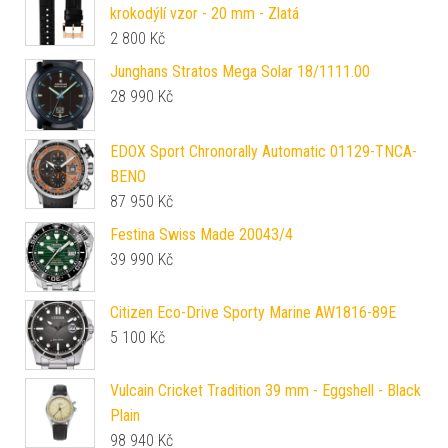
krokodýlí vzor - 20 mm - Zlatá
2 800
Kč
Junghans Stratos Mega Solar 18/1111.00
28 990
Kč
EDOX Sport Chronorally Automatic 01129-TNCA-
BENO
87 950
Kč
Festina Swiss Made 20043/4
39 990
Kč
Citizen Eco-Drive Sporty Marine AW1816-89E
5 100
Kč
Vulcain Cricket Tradition 39 mm - Eggshell - Black
Plain
98 940
Kč