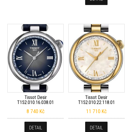
Tissot Desir
Tissot Desir
T152.010.16.038.01
T152.010.22.118.01
8 740
Kč
11 710
Kč
DETAIL
DETAIL