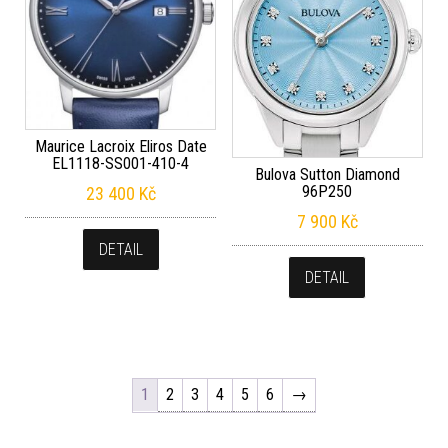
Maurice Lacroix Eliros Date
EL1118-SS001-410-4
Bulova Sutton Diamond
96P250
23 400
Kč
7 900
Kč
DETAIL
DETAIL
1
2
3
4
5
6
→