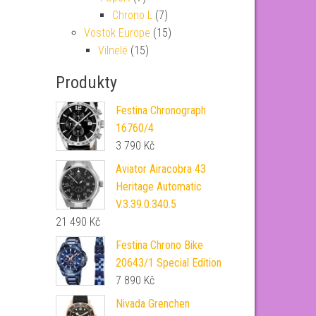
Chrono L
(7)
Vostok Europe
(15)
Vilnelé
(15)
Produkty
Festina Chronograph
16760/4
3 790
Kč
Aviator Airacobra 43
Heritage Automatic
V.3.39.0.340.5
21 490
Kč
Festina Chrono Bike
20643/1 Special Edition
7 890
Kč
Nivada Grenchen