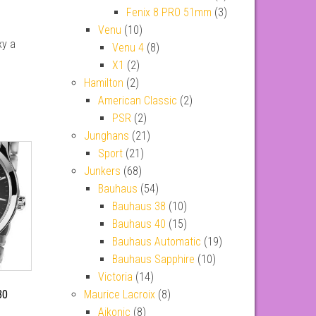
Fenix 8 PRO 51mm
(3)
Venu
(10)
xy a
Venu 4
(8)
X1
(2)
Hamilton
(2)
American Classic
(2)
PSR
(2)
Junghans
(21)
Sport
(21)
Junkers
(68)
Bauhaus
(54)
Bauhaus 38
(10)
Bauhaus 40
(15)
Bauhaus Automatic
(19)
Bauhaus Sapphire
(10)
Victoria
(14)
30
Maurice Lacroix
(8)
Aikonic
(8)