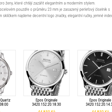
o ženy, které chtějí zazářit elegantním a moderním stylem.
 ocelovém pouzdře o průměru 23 mm je zasazený perleťový číselník s
sklíčkem najdeme decentní logo značky, elegantní ručky, jemné inde
 Quartz
Epos Originale
Epos Originale
38.00
3420.152.20.18.30
3420.152.20.14.
č
44 850
Kč
44 850
Kč