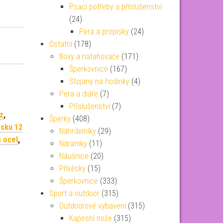
Psací potřeby a příslušenství
(24)
Pera a propisky
(24)
Ostatní
(178)
Boxy a natahovače
(171)
Šperkovnice
(167)
Stojany na hodinky
(4)
Pera a diáře
(7)
Příslušenství
(7)
z
,
Šperky
(408)
ásku 12
Náhrdelníky
(29)
 ocel
,
Náramky
(11)
Náušnice
(20)
Přívěsky
(15)
Šperkovnice
(333)
Sport a outdoor
(315)
Outdoorové vybavení
(315)
Kapesní nože
(315)