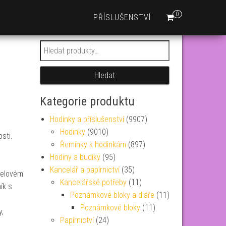
0
PŘÍSLUŠENSTVÍ
Hledat:
Hledat
Kategorie produktu
Hodinky a příslušenství
(9907)
Hodinky
(9010)
sti.
Řemínky k hodinkám
(897)
Hodiny a budíky
(95)
Kancelář a papírnictví
(35)
celovém
Kancelářské potřeby
(11)
ík s
Poznámkové bloky a diáře
(11)
Poznámkové bloky
(11)
y,
Papírnictví
(24)