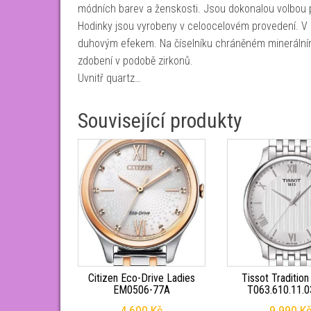
módních barev a ženskosti. Jsou dokonalou volbou pr
Hodinky jsou vyrobeny v celoocelovém provedení. V
duhovým efekem. Na číselníku chráněném minerálním 
zdobení v podobě zirkonů.
Uvnitř quartz…
Související produkty
Citizen Eco-Drive Ladies
Tissot Tradition
EM0506-77A
T063.610.11.0
4 600
Kč
9 990
K