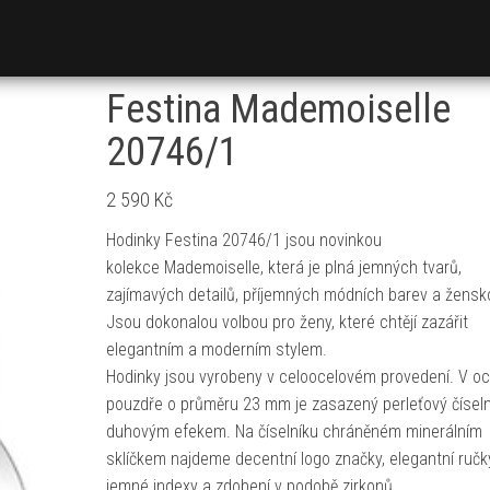
Festina Mademoiselle
20746/1
2 590
Kč
Hodinky Festina 20746/1 jsou novinkou
kolekce Mademoiselle, která je plná jemných tvarů,
zajímavých detailů, příjemných módních barev a žensko
Jsou dokonalou volbou pro ženy, které chtějí zazářit
elegantním a moderním stylem.
Hodinky jsou vyrobeny v celoocelovém provedení. V o
pouzdře o průměru 23 mm je zasazený perleťový číseln
duhovým efekem. Na číselníku chráněném minerálním
sklíčkem najdeme decentní logo značky, elegantní ručk
jemné indexy a zdobení v podobě zirkonů.