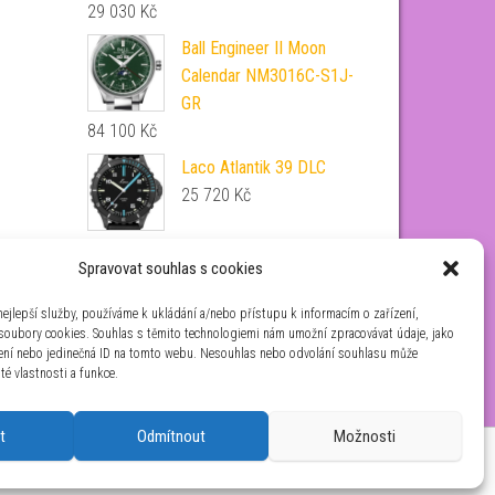
29 030
Kč
Ball Engineer II Moon
Calendar NM3016C-S1J-
GR
84 100
Kč
Laco Atlantik 39 DLC
25 720
Kč
Tissot Heritage 1938
Spravovat souhlas s cookies
Automatic COSC
T142.464.16.062.00
ejlepší služby, používáme k ukládání a/nebo přístupu k informacím o zařízení,
 soubory cookies. Souhlas s těmito technologiemi nám umožní zpracovávat údaje, jako
22 630
Kč
zení nebo jedinečná ID na tomto webu. Nesouhlas nebo odvolání souhlasu může
ité vlastnosti a funkce.
t
Odmítnout
Možnosti
aha 4 IČ: 26454424