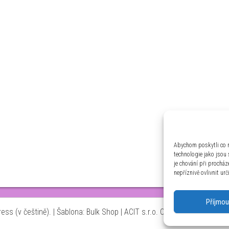
Abychom poskytli co n
technologie jako jsou
je chování při prochá
nepříznivě ovlivnit urč
Příjmou
ss (v češtině).
|
Šablona: Bulk Shop
| ACIT s.r.o. Chodovská 228/3 Pr