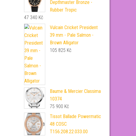
Depthmaster Bronze -
Rubber Tropic
47 340
Kč
Vulcain Cricket President
39 mm - Pale Salmon -
Brown Alligator
105 825
Kč
Baume & Mercier Classima
10374
75 900
Kč
Tissot Ballade Powermatic
48 COSC
T156.208.22.033.00