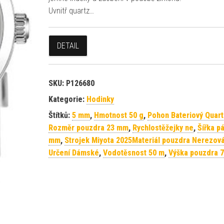
Uvnitř quartz…
DETAIL
SKU:
P126680
Kategorie:
Hodinky
Štítků:
5 mm
,
Hmotnost 50 g
,
Pohon Bateriový Quart
Rozměr pouzdra 23 mm
,
Rychlostěžejky ne
,
Šířka p
mm
,
Strojek Miyota 2025Materiál pouzdra Nerezová
Určení Dámské
,
Vodotěsnost 50 m
,
Výška pouzdra 7